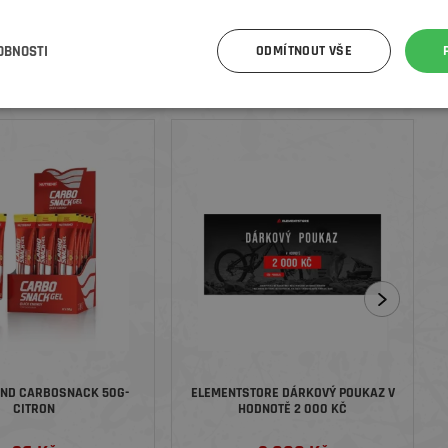
e funguje ve všech podmínkách (od slunečné oblohy až po
OBNOSTI
ODMÍTNOUT VŠE
i také nakoupili
END CARBOSNACK 50G-
ELEMENTSTORE DÁRKOVÝ POUKAZ V
CITRON
HODNOTĚ 2 000 KČ