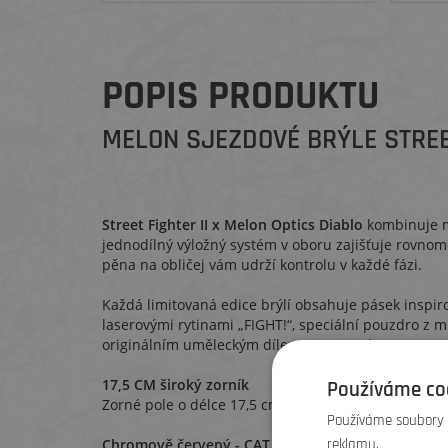
POPIS PRODUKTU
MELON SJEZDOVÉ BRÝLE STREE
Street Fighter II x Melon Optics Diablo
kombinuje ma
jednodílný výložný systém v oboru zajišťuje rovnomě
pěna na obličej vám udrží kontrolu v každé fázi.
Každá limitovaná edice brýlí obsahuje pásek inspiro
laserovými rytinami „FIGHT!“, speciální pouzdro z mi
originálním uměleckým dílem Street Fighter II.
17,5 CM široký zorník
Používáme co
Zorné pole o délce 17,5 cm poskytuje mnohem větší 
Používáme soubory c
reklamu.
Chromově červený - CAT 2 - 37% propustnost svět