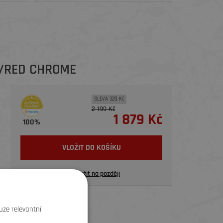
K/RED CHROME
SLEVA 320 Kč
2 199 Kč
1 879 Kč
100%
VLOŽIT DO KOŠÍKU
Uložit na později
uze relevantní