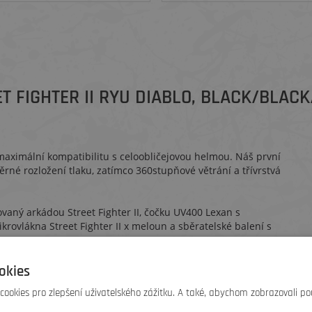
T FIGHTER II RYU DIABLO, BLACK/BLAC
ximální kompatibilitu s celoobličejovou helmou. Náš první
rné rozložení tlaku, zatímco 360stupňové větrání a třívrstvá
vaný arkádou Street Fighter II, čočku UV400 Lexan s
krovlákna Street Fighter II x meloun a sběratelské balení s
okies
pozorovací úhel ve srovnání s jinými MTB brýlemi na trhu.
ookies pro zlepšení uživatelského zážitku. A také, abychom zobrazovali po
la