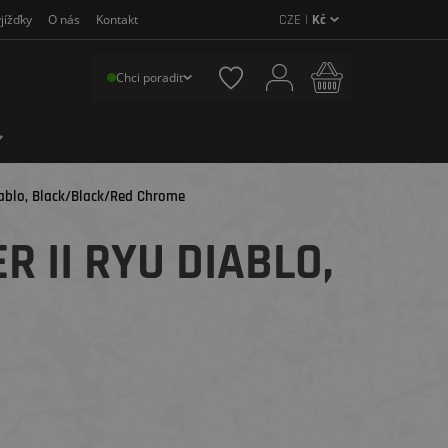
CZE |
Kč
jížďky
O nás
Kontakt
Chci poradit
Diablo, Black/Black/Red Chrome
 II RYU DIABLO,