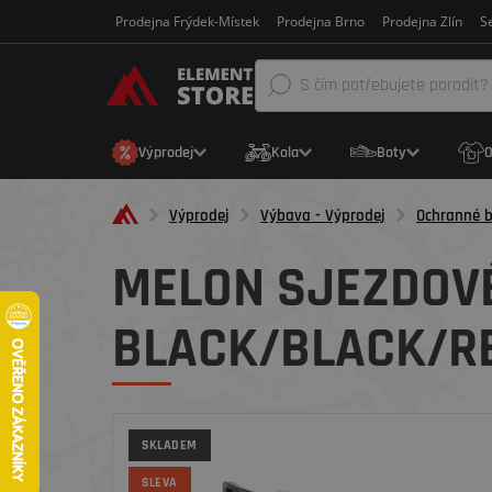
Prodejna Frýdek-Místek
Prodejna Brno
Prodejna Zlín
Se
Výprodej
Kola
Boty
O
Výprodej
Výbava - Výprodej
Ochranné b
MELON SJEZDOVÉ 
BLACK/BLACK/R
SKLADEM
SLEVA