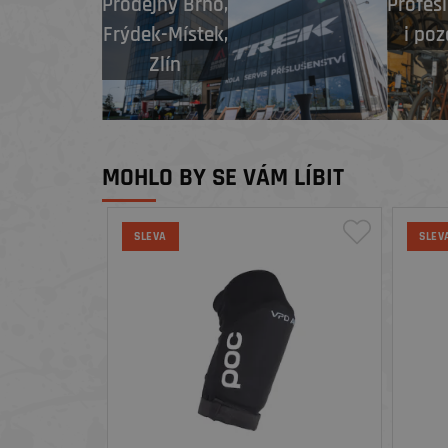
Prodejny
Brno
,
Profesi
Frýdek-Místek
,
i poz
Zlín
MOHLO BY SE VÁM LÍBIT
SLEVA
SLEV