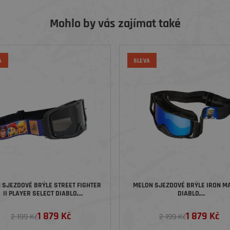
Mohlo by vás zajímat také
A
SLEVA
 SJEZDOVÉ BRÝLE STREET FIGHTER
MELON SJEZDOVÉ BRÝLE IRON M
II PLAYER SELECT DIABLO,
DIABLO,
BLACK/BLACK/SMOKE
BLACKBLACK/POWERSLAVE/B
CHROME
1 879 Kč
1 879 Kč
2 199 Kč
2 199 Kč