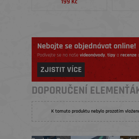
199 Kč
Nebojte se objednávat online!
Podívejte se na naše
videonávody
,
tipy
a
recenze
a
ZJISTIT VÍCE
DOPORUČENÍ ELEMENŤÁ
K tomuto produktu nebylo prozatím vložen