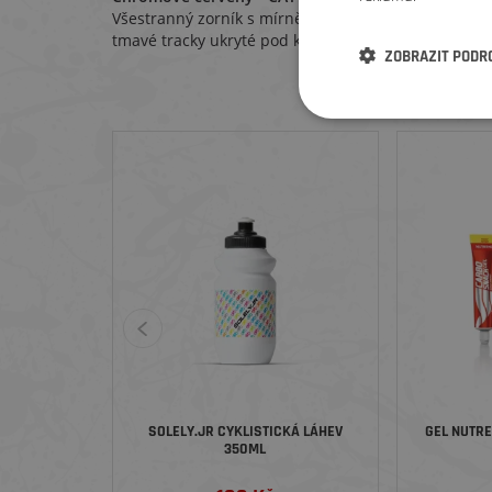
Všestranný zorník s mírně modrým odstínem. Skvěl
tmavé tracky ukryté pod korunami stromů).
ZOBRAZIT PODR
Zákazníc
SOLELY.JR CYKLISTICKÁ LÁHEV
GEL NUTR
350ML