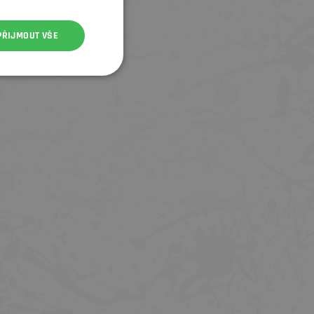
PŘIJMOUT VŠE
GEL NUTREND CARBOSNACK 50G -
GEL NUTREND CARBOSNACK 50G
ZELENÉ JABLKO
BORŮVKA