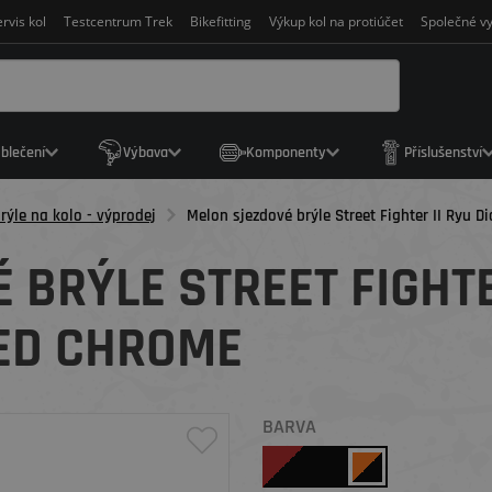
rvis kol
Testcentrum Trek
Bikefitting
Výkup kol na protiúčet
Společné vy
blečení
Výbava
Komponenty
Příslušenství
rýle na kolo - výprodej
Melon sjezdové brýle Street Fighter II Ryu 
BRÝLE STREET FIGHTER
ED CHROME
BARVA