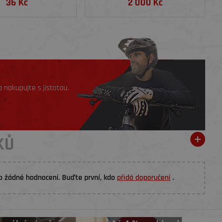
36 Kč
2 000 Kč
 nakupujte s jistotou.
KŮ
o žádné hodnocení. Buďte první, kdo
přidá doporučení
.