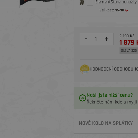
ElementStore ponožky 
Velikost:
35-38
2 199 Kč
-
+
1 879 
SLEVA 320 
HODNOCENÍ OBCHODU
1
Našli jste nižší cenu?
Řekněte nám kde a my j
NOVÉ KOLO NA SPLÁTKY