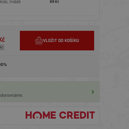
Kola, hnědé
89 Kč
Kč
VLOŽIT DO KOŠÍKU
Kč
00%
i dorovnáme.