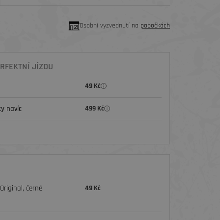
Osobní vyzvednutí na
pobočkách
RFEKTNÍ JÍZDU
49 Kč
y navíc
499 Kč
riginal, černé
49 Kč