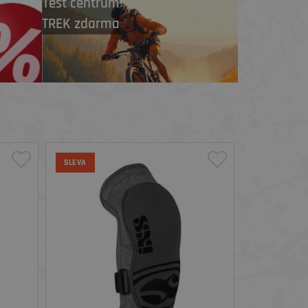
Test centrum
TREK zdarma
SLEVA