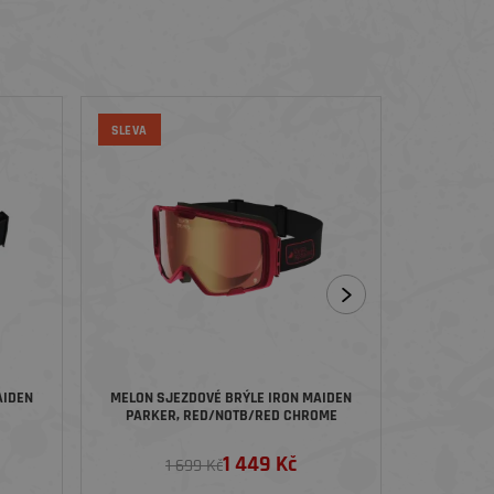
SLEVA
AIDEN
MELON SJEZDOVÉ BRÝLE IRON MAIDEN
MELON SJ
PARKER, RED/NOTB/RED CHROME
PARKER, 
LUE
1 449 Kč
1 699 Kč