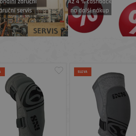
onální záruční
Až 4 % cashback
áruční servis
na další nákup
A
SLEVA