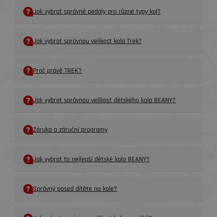
Jak vybrat správné pedály pro různé typy kol?
Jak vybrat správnou velikost kola Trek?
Proč právě TREK?
Jak vybrat správnou velikost dětského kola BEANY?
Záruka a záruční programy
Jak vybrat to nejlepší dětské kolo BEANY?
Správný posed dítěte na kole?