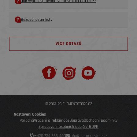
Jak vybrat správnou velikost kola pro dítě?
Bezpečnostní listy
VÍCE DOTAZŮ
© 2013–26 ELEMENTSTORE.CZ
Nastavení Cookies
Poradna
Vrácení a reklamace
Doprava
Obchodní podmínky
Zpracování osobních údajů / GDPR
+420 724 366 440
info@elementstore.cz