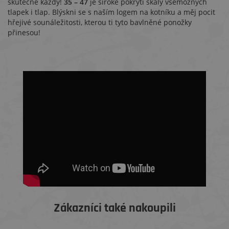
skutečně každý!
35 – 47
je široké pokrytí škály všemožných
tlapek i tlap. Blýskni se s naším logem na kotníku a měj pocit
hřejivé sounáležitosti, kterou ti tyto bavlněné ponožky
přinesou!
Zákazníci také nakoupili