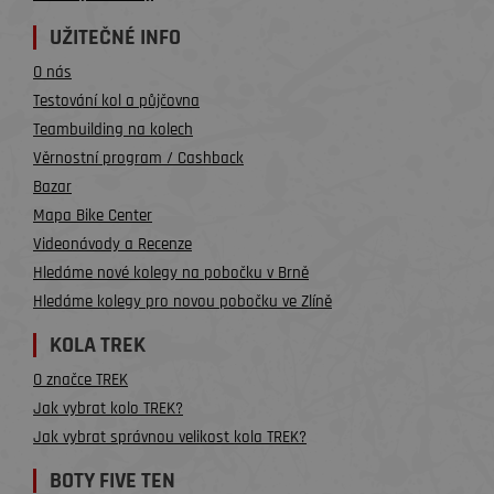
UŽITEČNÉ INFO
O nás
Testování kol a půjčovna
Teambuilding na kolech
Věrnostní program / Cashback
Bazar
Mapa Bike Center
Videonávody a Recenze
Hledáme nové kolegy na pobočku v Brně
Hledáme kolegy pro novou pobočku ve Zlíně
KOLA TREK
O značce TREK
Jak vybrat kolo TREK?
Jak vybrat správnou velikost kola TREK?
BOTY FIVE TEN