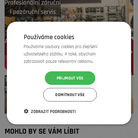
Profesionální záruční
i pozáruční servis
Používáme cookies
Až 4 % cashback
Používáme soubory cookies pro zlepšení
na další nákup
uživatelského zážitku. A také, abychom
zobrazovali pouze relevantní reklamu.
PŘIJMOUT VŠE
Test centrum
TREK zdarma
ODMÍTNOUT VŠE
ZOBRAZIT PODROBNOSTI
MOHLO BY SE VÁM LÍBIT