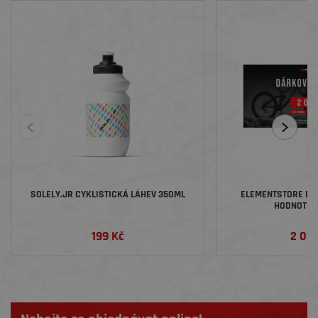
SOLELY.JR CYKLISTICKÁ LÁHEV 350ML
ELEMENTSTORE DÁ
HODNOTĚ 2
199 Kč
2 00