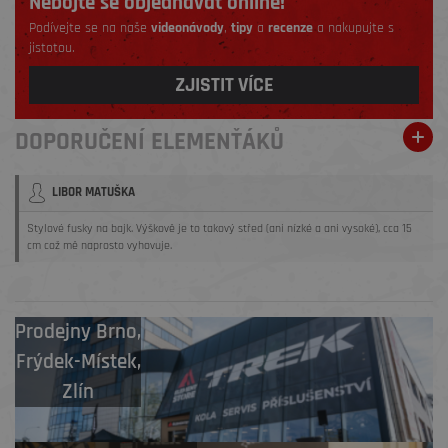
Nebojte se objednávat online!
Podívejte se na naše
videonávody
,
tipy
a
recenze
a nakupujte s
jistotou.
ZJISTIT VÍCE
DOPORUČENÍ ELEMENŤÁKŮ
LIBOR MATUŠKA
Stylové fusky na bajk. Výškově je to takový střed (ani nízké a ani vysoké), cca 15
cm což mě naprosto vyhovuje.
Prodejny
Brno
,
Frýdek-Místek
,
Zlín