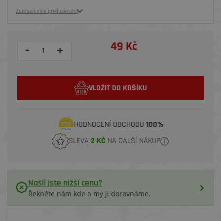
Zobrazit více příslušenství
49 Kč
-
+
VLOŽIT DO KOŠÍKU
HODNOCENÍ OBCHODU
100%
SLEVA
2 KČ
NA DALŠÍ NÁKUP
Našli jste nižší cenu?
Řekněte nám kde a my ji dorovnáme.