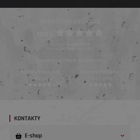
HODNOCENÍ OBCHODU
100%
Obchod
ElementStore
hodnotilo
zákazníků
1669
Naposled přidané hodnocení::
Ověřený zákazník
Ověřený zákazník
Před 3 týdny
Před 3 týdny
KONTAKTY
E-shop