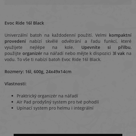
Evoc Ride 16l Black
Univerzální batoh na každodenní použití. Velmi
kompaktní
provedení
nabízí skvělé odvětrání a řadu funkcí, které
využijete nejlépe na kole.
Upevnite si přilbu
,
použijte
organizér
na nářadí nebo mějte k dispozici
3l vak
na
vodu. To vše ti nabízí batoh Evoc Ride 16l Black.
Rozmery: 16l, 600g, 24x49x14cm
Vlastnosti
:
Praktrický organizér na nářadí
Air Pad prodyšný system pro tvé pohodlí
Upínací system pro helmu i integrální