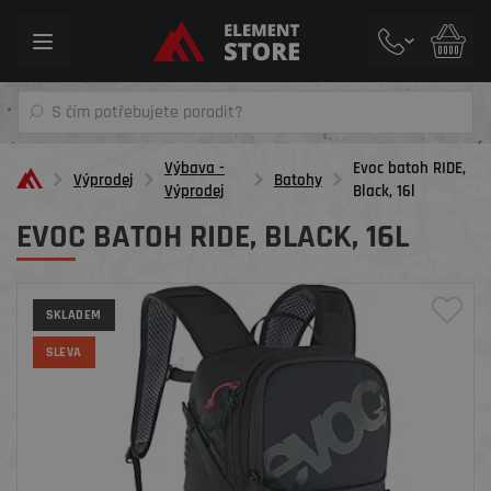
Toggle
navigation
Výbava -
Evoc batoh RIDE,
Výprodej
Batohy
Výprodej
Black, 16l
EVOC BATOH RIDE, BLACK, 16L
SKLADEM
SLEVA