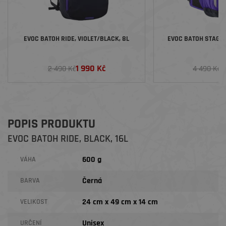
EVOC BATOH RIDE, VIOLET/BLACK, 8L
EVOC BATOH STAGE, 
1 990 Kč
3
2 490 Kč
4 490 Kč
POPIS PRODUKTU
EVOC BATOH RIDE, BLACK, 16L
600 g
VÁHA
Černá
BARVA
24 cm x 49 cm x 14 cm
VELIKOST
Unisex
URČENÍ