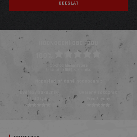
HODNOCENÍ OBCHODU
100%
Obchod
ElementStore
hodnotilo
zákazníků
1669
Naposled přidané hodnocení::
Ověřený zákazník
Ověřený zákazník
Před 3 týdny
Před 3 týdny