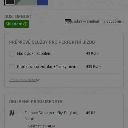
DOSTUPNOST
Osobní vyzvednutí na
pobočkách
Skladem
PRÉMIOVÉ SLUŽBY PRO PERFEKTNÍ JÍZDU
Ekologické zabalení
49 Kč
Prodloužená záruka +2 roky navíc
499 Kč
Zobrazit více služeb
OBLÍBENÉ PŘÍSLUŠENSTVÍ
ElementStore ponožky Original,
49 Kč
černé
Velikost:
35-38