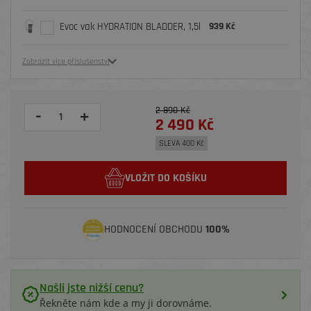
Evoc vak HYDRATION BLADDER, 1,5l
939 Kč
Zobrazit více příslušenství
2 890 Kč
-
+
2 490 Kč
SLEVA 400 Kč
VLOŽIT DO KOŠÍKU
HODNOCENÍ OBCHODU
100%
Našli jste nižší cenu?
Řekněte nám kde a my ji dorovnáme.