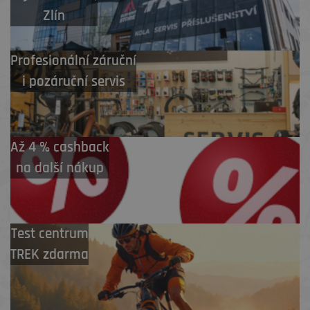
Zlín
Profesionální záruční
i pozáruční servis
Až 4 % cashback
na další nákup
Test centrum
TREK zdarma