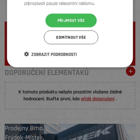
zobrazovali pouze relevantní reklamu.
PŘIJMOUT VŠE
Nebojte se objednávat online!
Podívejte se na naše
videonávody
,
tipy
a
recenze
a nakupujte s
ODMÍTNOUT VŠE
jistotou.
ZJISTIT VÍCE
ZOBRAZIT PODROBNOSTI
DOPORUČENÍ ELEMENŤÁKŮ
K tomuto produktu nebylo prozatím vloženo žádné
hodnocení. Buďte první, kdo
přidá doporučení
.
Prodejny
Brno
,
Frýdek-Místek
,