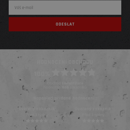
HODNOCENÍ OBCHODU
100%
Obchod
ElementStore
hodnotilo
zákazníků
1669
Naposled přidané hodnocení::
Ověřený zákazník
Ověřený zákazník
Před 3 týdny
Před 3 týdny