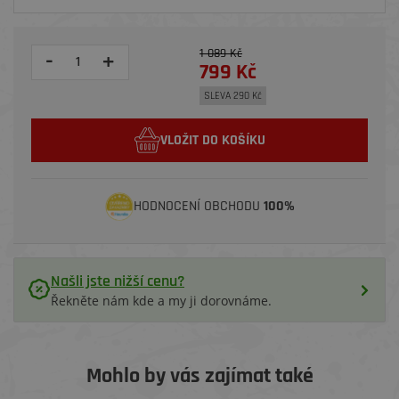
1 089 Kč
-
+
799 Kč
SLEVA 290 Kč
VLOŽIT DO KOŠÍKU
HODNOCENÍ OBCHODU
100%
Našli jste nižší cenu?
Řekněte nám kde a my ji dorovnáme.
Mohlo by vás zajímat také