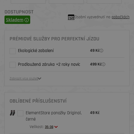
DOSTUPNOST
Osobní vyzvednutí na
pobočkách
Skladem
PRÉMIOVÉ SLUŽBY PRO PERFEKTNÍ JÍZDU
Ekologické zabalení
49 Kč
Prodloužená záruka +2 roky navíc
499 Kč
Zobrazit více služeb
OBLÍBENÉ PŘÍSLUŠENSTVÍ
ElementStore ponožky Original,
49 Kč
černé
Velikost:
35-38