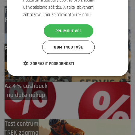
uživatelského zážitku. A také, abychom
Prodejny
Brno
,
zobrazovali pouze relevantní reklamu.
Frýdek-Místek
,
Zlín
PŘIJMOUT VŠE
Profesionální záruční
ODMÍTNOUT VŠE
i pozáruční servis
ZOBRAZIT PODROBNOSTI
Až 4 % cashback
na další nákup
Test centrum
TREK zdarma