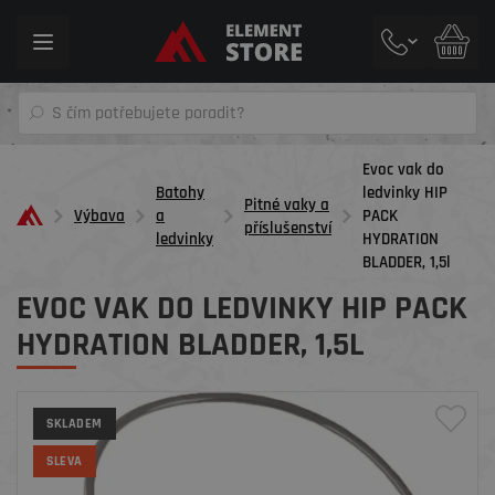
Toggle
navigation
Evoc vak do
Batohy
ledvinky HIP
Pitné vaky a
Výbava
a
PACK
příslušenství
ledvinky
HYDRATION
BLADDER, 1,5l
EVOC VAK DO LEDVINKY HIP PACK
HYDRATION BLADDER, 1,5L
SKLADEM
SLEVA