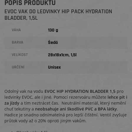
POPIS PRODUKTU
EVOC VAK DO LEDVINKY HIP PACK HYDRATION
BLADDER, 1,5L
130 g
VÁHA
Šedá
BARVA
28x18x1cm, 1,5l
VELIKOST
Unisex
URČENÍ
Odolný vak na vodu
EVOC HIP HYDRATION BLADDER 1,5
pro
ledvinky EVOC, ale i jiné. Pomocí rezervoáru můžete
lehce pít i
za jízdy
a tím neztrácet čas. Neutrální materiál, který nemění
chuť tekutiny a
neobsahuje ani škodlivé PVC a BPA látky
.
Hadice je snadno odnímatelná pro lepší čištění. Ventil zvyšuje
průtok vody až o 20% oproti jiným vakům.