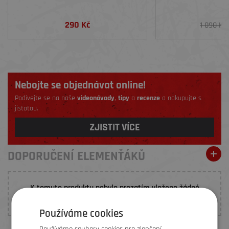
290 Kč
1 090 Kč
Nebojte se objednávat online!
Podívejte se na naše
videonávody
,
tipy
a
recenze
a nakupujte s
jistotou.
ZJISTIT VÍCE
DOPORUČENÍ ELEMENŤÁKŮ
K tomuto produktu nebylo prozatím vloženo žádné
hodnocení. Buďte první, kdo
přidá doporučení
.
Používáme cookies
Používáme soubory cookies pro zlepšení