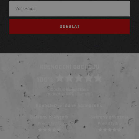
HODNOCENÍ OBCHODU
100%
Obchod
ElementStore
hodnotilo
zákazníků
1669
Naposled přidané hodnocení::
Ověřený zákazník
Ověřený zákazník
Před 3 týdny
Před 3 týdny