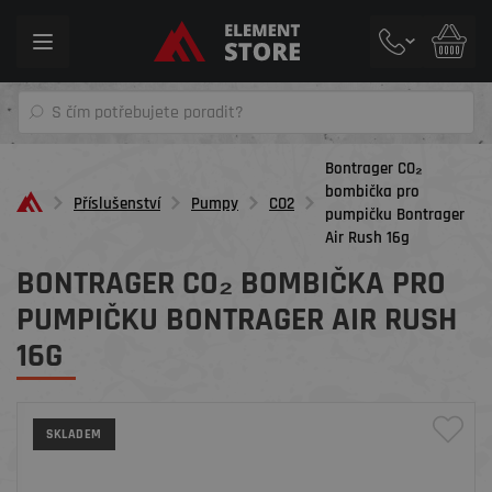
Toggle
navigation
Bontrager CO₂
bombička pro
Příslušenství
Pumpy
CO2
pumpičku Bontrager
Air Rush 16g
BONTRAGER CO₂ BOMBIČKA PRO
PUMPIČKU BONTRAGER AIR RUSH
16G
SKLADEM