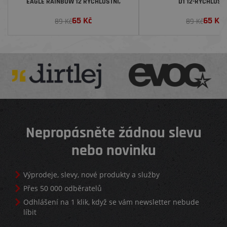
EAGLE RAINBOW 12 RYCHLOSTNÍ,
D1 12-RYCHLOST
BARVA STŘÍBRNÁ
65
Kč
65
Kč
89 Kč
89 Kč
Nepropásněte žádnou slevu
nebo novinku
Výprodeje, slevy, nové produkty a služby
Přes 50 000 odběratelů
Odhlášení na 1 klik, když se vám newsletter nebude
líbit