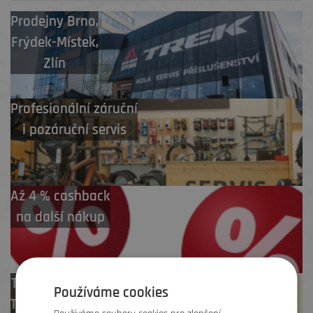
Prodejny
Brno
,
Frýdek-Místek
,
Zlín
Profesionální záruční
i pozáruční servis
Až 4 % cashback
na další nákup
Test centrum
Používáme cookies
TREK zdarma