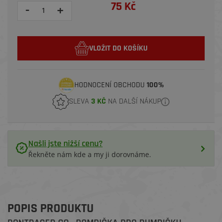
75 Kč
-
+
VLOŽIT DO KOŠÍKU
HODNOCENÍ OBCHODU
100%
SLEVA
3 KČ
NA DALŠÍ NÁKUP
Našli jste nižší cenu?
Řekněte nám kde a my ji dorovnáme.
POPIS PRODUKTU