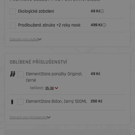
Ekologické zabalení
49 Kč
Prodloužená záruka +2 roky navíc
499 Kč
Zobrazit více služeb
OBLÍBENÉ PŘÍSLUŠENSTVÍ
ElementStore ponožky Original,
49 Kč
černé
Velikost:
35-38
ElementStore Bidon, černý 500ML
250 Kč
Zobrazit více příslušenství