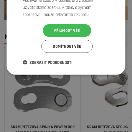
Používáme soubory cookies pro zlepšení
uživatelského zážitku. A také, abychom
zobrazovali pouze relevantní reklamu.
PŘIJMOUT VŠE
MOHLO BY SE VÁM LÍBIT
ODMÍTNOUT VŠE
SLEVA
SLEVA
ZOBRAZIT PODROBNOSTI
SRAM ŘETĚZOVÁ SPOJKA POWERLOCK
SRAM ŘETĚZOVÁ SPOJKA 