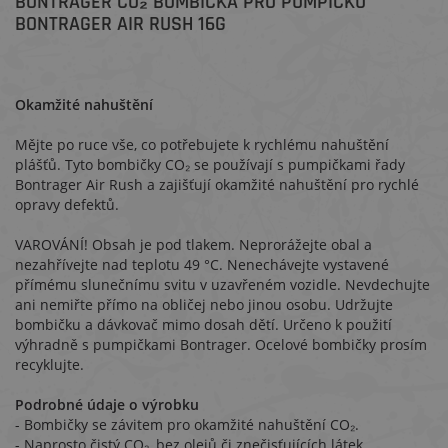
BONTRAGER CO₂ BOMBIČKA PRO PUMPIČKU
BONTRAGER AIR RUSH 16G
Okamžité nahuštění
Mějte po ruce vše, co potřebujete k rychlému nahuštění
plášťů. Tyto bombičky CO₂ se používají s pumpičkami řady
Bontrager Air Rush a zajišťují okamžité nahuštění pro rychlé
opravy defektů.
VAROVÁNÍ! Obsah je pod tlakem. Neprorážejte obal a
nezahřívejte nad teplotu 49 °C. Nenechávejte vystavené
přímému slunečnímu svitu v uzavřeném vozidle. Nevdechujte
ani nemiřte přímo na obličej nebo jinou osobu. Udržujte
bombičku a dávkovač mimo dosah dětí. Určeno k použití
výhradně s pumpičkami Bontrager. Ocelové bombičky prosím
recyklujte.
Podrobné údaje o výrobku
- Bombičky se závitem pro okamžité nahuštění CO₂.
- Naprosto čistý CO₂, bez olejů či znečisťujících látek.