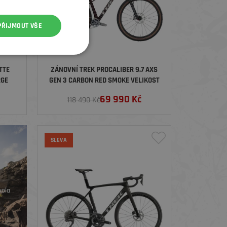
PŘIJMOUT VŠE
TTE
ZÁNOVNÍ TREK PROCALIBER 9.7 AXS
RGE
GEN 3 CARBON RED SMOKE VELIKOST
M/L
69 990
Kč
118 490 Kč
SLEVA
kola