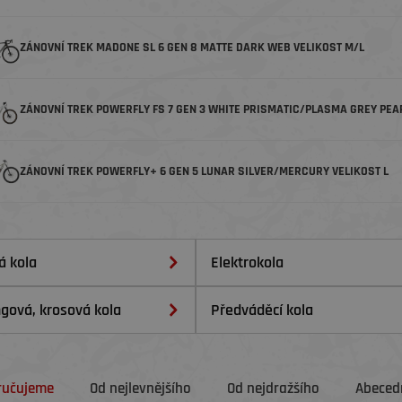
ZÁNOVNÍ TREK MADONE SL 6 GEN 8 MATTE DARK WEB VELIKOST M/L
ZÁNOVNÍ TREK POWERFLY FS 7 GEN 3 WHITE PRISMATIC/PLASMA GREY PEAR
ZÁNOVNÍ TREK POWERFLY+ 6 GEN 5 LUNAR SILVER/MERCURY VELIKOST L
á kola
Elektrokola
ngová, krosová kola
Předváděcí kola
ručujeme
Od nejlevnějšího
Od nejdražšího
Abecedn