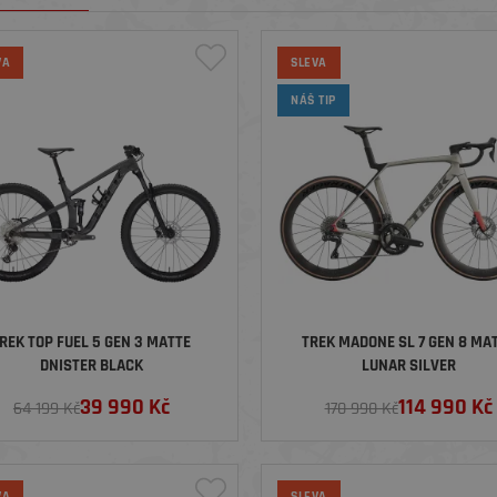
VA
SLEVA
NÁŠ TIP
REK TOP FUEL 5 GEN 3 MATTE
TREK MADONE SL 7 GEN 8 MA
DNISTER BLACK
LUNAR SILVER
39 990
Kč
114 990
Kč
64 199 Kč
170 990 Kč
VA
SLEVA