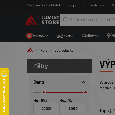
Prodejna Frýdek-Místek
Prodejna Brno
Prodejna Zlín
Se
Výprodej
Kola
Boty
O
Kola
Výprodej kol
VÝP
Filtry
Cena
Výprodej
modelové
Min. (Kč)
Max. (Kč)
Top výbě