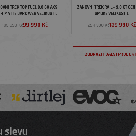
OVNÍ TREK TOP FUEL 9.8 GX AXS
ZÁNOVNÍ TREK RAIL+ 9.8 XT GEN
 4 MATTE DARK WEB VELIKOST L
SMOKE VELIKOST L
99 990
Kč
139 990
Kč
183 990 Kč
224 990 Kč
ZOBRAZIT DALŠÍ PRODUK
 slevu