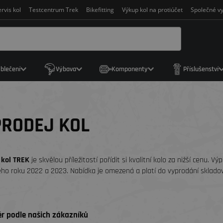
rvis kol
Testcentrum Trek
Bikefitting
Výkup kol na protiúčet
Společné vy
blečení
Výbava
Komponenty
Příslušenství
RODEJ KOL
 kol TREK
je skvělou příležitostí pořídit si kvalitní kolo za nižší cenu. V
ho roku 2022 a 2023. Nabídka je omezená a platí do vyprodání sklado
r podle našich zákazníků