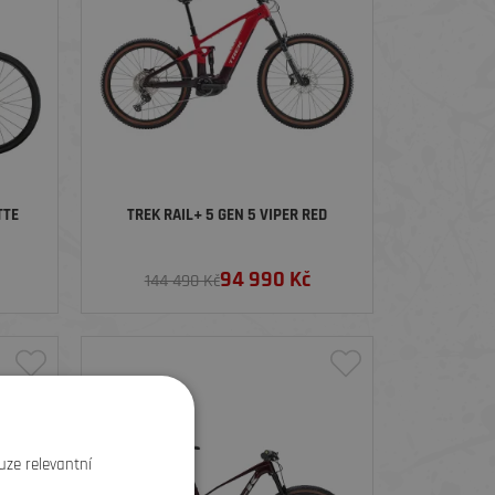
TTE
TREK RAIL+ 5 GEN 5 VIPER RED
94 990
Kč
144 490 Kč
uze relevantní