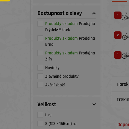
Dostupnost a slevy
1
Produkty skladem
Prodejna
Frýdek-Místek
2
Produkty skladem
Prodejna
Brno
Produkty skladem
Prodejna
3
Zlín
Novinky
Zlevněné produkty
Horsk
Akční zboží
Treki
Velikost
L
(1)
S (153 - 166cm)
Dopo
(4)