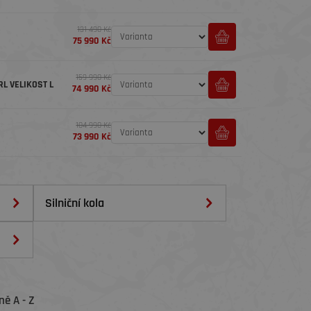
131 490 Kč
75 990 Kč
159 990 Kč
L VELIKOST L
74 990 Kč
104 990 Kč
73 990 Kč
Silniční kola
ě A - Z