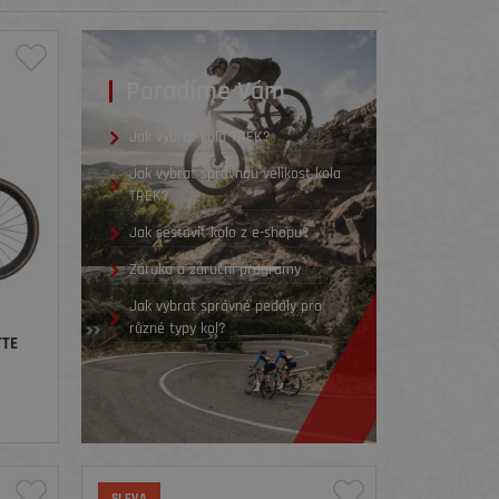
Poradíme Vám
Jak vybrat kolo TREK?
Jak vybrat správnou velikost kola
TREK?
Jak sestavit kolo z e-shopu?
Záruka a záruční programy
Jak vybrat správné pedály pro
různé typy kol?
TTE
SLEVA