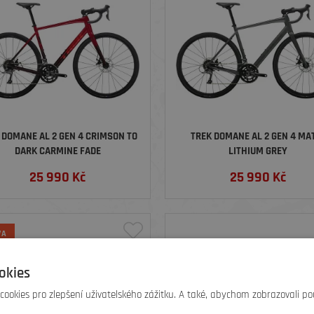
 DOMANE AL 2 GEN 4 CRIMSON TO
TREK DOMANE AL 2 GEN 4 MA
DARK CARMINE FADE
LITHIUM GREY
25 990
Kč
25 990
Kč
VA
okies
ookies pro zlepšení uživatelského zážitku. A také, abychom zobrazovali po