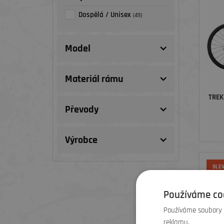
Dospělá / Unisex
(49)
Model
Materiál rámu
TREK
Převody
Výrobce
SLE
Používáme co
Používáme soubory c
reklamu.