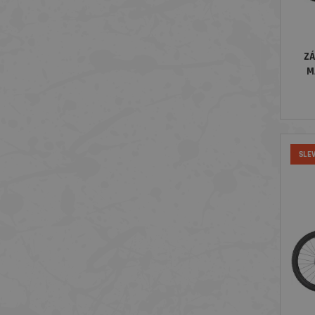
ZÁ
M
SLE