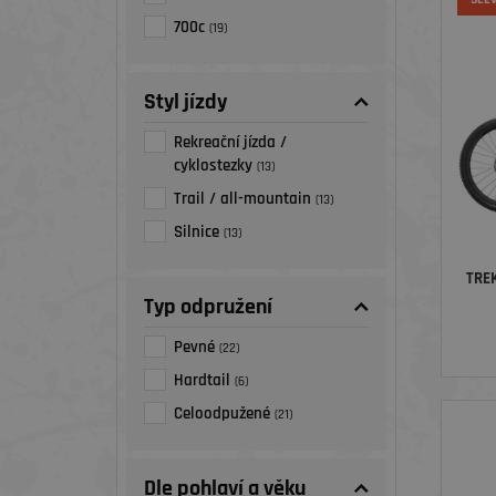
700c
(19)
Styl jízdy
Rekreační jízda /
cyklostezky
(13)
Trail / all-mountain
(13)
Silnice
(13)
TREK
Typ odpružení
Pevné
(22)
Hardtail
(6)
Celoodpužené
(21)
Dle pohlaví a věku