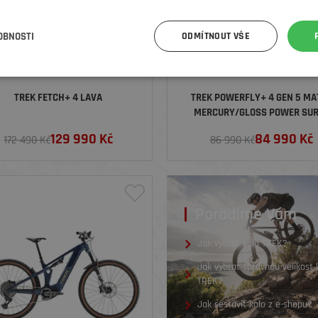
OBNOSTI
ODMÍTNOUT VŠE
TREK FETCH+ 4 LAVA
TREK POWERFLY+ 4 GEN 5 MA
MERCURY/GLOSS POWER SU
129 990
Kč
84 990
Kč
172 490 Kč
86 990 Kč
Poradíme Vám
Jak vybrat kolo TREK?
Jak vybrat správnou velikost 
TREK?
Jak sestavit kolo z e-shopu?