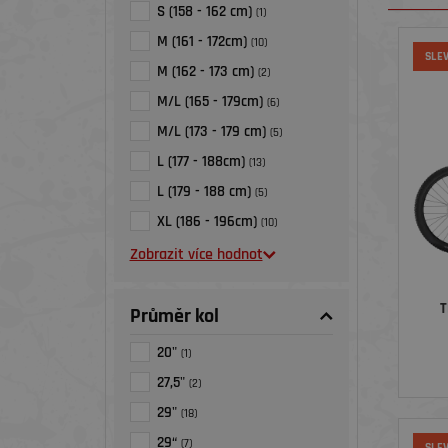
S (158 - 162 cm)
(1)
M (161 - 172cm)
(10)
SLE
M (162 - 173 cm)
(2)
M/L (165 - 179cm)
(6)
M/L (173 - 179 cm)
(5)
L (177 - 188cm)
(13)
L (179 - 188 cm)
(5)
XL (186 - 196cm)
(10)
Zobrazit více hodnot
T
Průměr kol
20"
(1)
27,5"
(2)
29"
(18)
29“
(7)
SLE