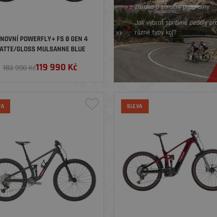
Záruka a záruční programy
Jak vybrat správné pedály pr
různé typy kol?
NOVNÍ POWERFLY+ FS 8 GEN 4
ATTE/GLOSS MULSANNE BLUE
VELIKOST L
119 990
Kč
183 990 Kč
VA
SLEVA