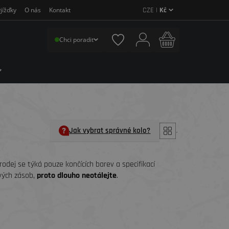
CZE |
Kč
jížďky
O nás
Kontakt
Chci poradit
Jak vybrat správné kolo?
´
ýprodej se týká pouze končících barev a specifikací
vých zásob,
proto dlouho neotálejte
.