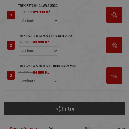
TREK FETCH+ 4 LAVA 2024
129 990 Kč
172 490 Kč
1
TREK RAIL+ 5 GEN 5 VIPER RED 2025
94 990 Kč
144 490 Kč
2
TREK RAIL+ 5 GEN 5 LITHIUM GREY 2025
94 990 Kč
144 490 Kč
3
Filtry
Doporučujeme
Od
Od
Abec