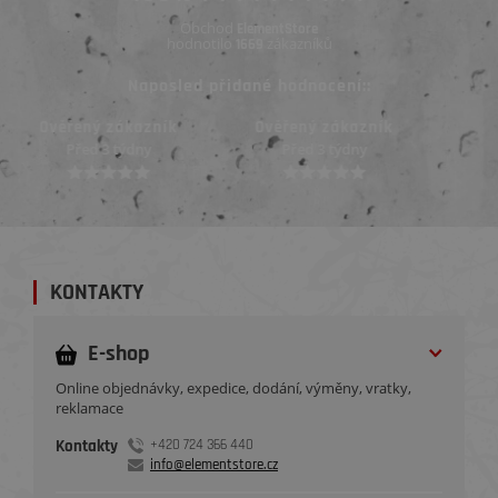
Obchod
ElementStore
hodnotilo
zákazníků
1669
Naposled přidané hodnocení::
Ověřený zákazník
Ověřený zákazník
Před 3 týdny
Před 3 týdny
KONTAKTY
E-shop
Online objednávky, expedice, dodání, výměny, vratky,
reklamace
Kontakty
+420 724 366 440
info@elementstore.cz