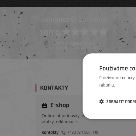
HODNOCENÍ OBCHODU
Ověřený zákazník
100%
Ověřený zákazník
Před 4 dny
Před týdnem
Obchod
ElementStore
hodnotilo
zákazníků
1669
Používáme co
Používáme soubory c
reklamu.
KONTAKTY
ZOBRAZIT PODR
E-shop
Online objednávky, expedice, dodání, výměny,
vratky, reklamace
Kontakty
+420 724 366 440