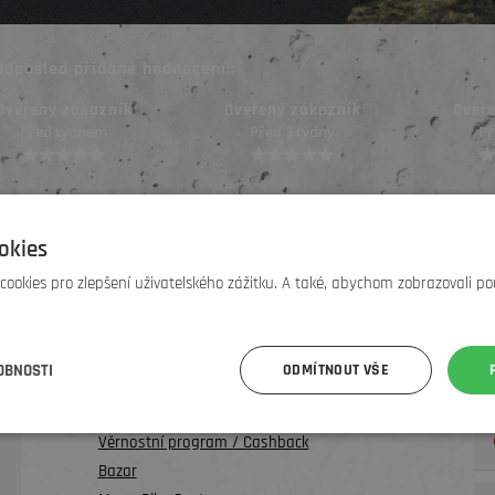
Naposled přidané hodnocení::
Ověřený zákazník
Ověřený zákazník
Ověř
Před 3 týdny
Před 3 týdny
Př
okies
ookies pro zlepšení uživatelského zážitku. A také, abychom zobrazovali po
UŽITEČNÉ INFO
O nás
OBNOSTI
ODMÍTNOUT VŠE
Testování kol a půjčovna
Teambuilding na kolech
Věrnostní program / Cashback
Bazar