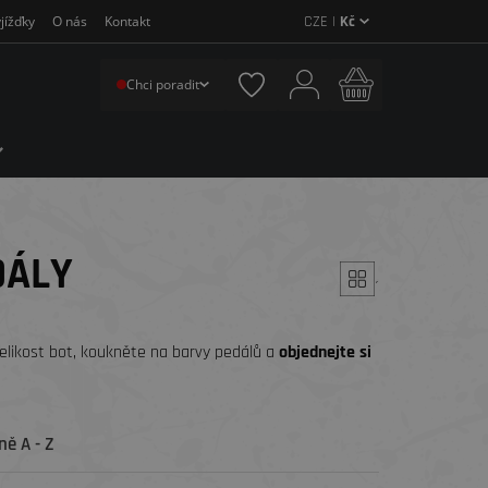
CZE |
Kč
jížďky
O nás
Kontakt
Chci poradit
DÁLY
´
velikost bot, koukněte na barvy pedálů a
objednejte si
ě A - Z