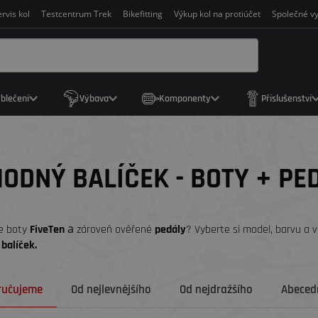
rvis kol
Testcentrum Trek
Bikefitting
Výkup kol na protiúčet
Společné vy
blečení
Výbava
Komponenty
Příslušenství
ODNÝ BALÍČEK - BOTY + PE
a
e boty
FiveTen
zároveň ověřené
pedály
? Vyberte si model, barvu a 
 balíček.
ručujeme
Od nejlevnějšího
Od nejdražšího
Abecedn