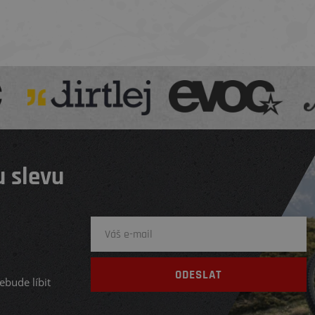
 slevu
ebude líbit