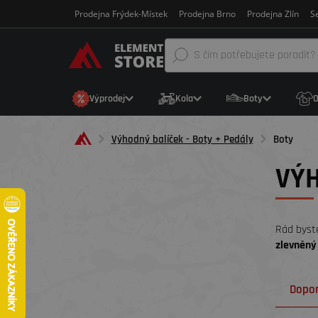
Prodejna Frýdek-Místek
Prodejna Brno
Prodejna Zlín
Se
Výprodej
Kola
Boty
O
Výhodný balíček - Boty + Pedály
Boty
VÝH
Rád byst
zlevněný
Dopo