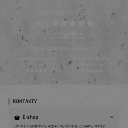
HODNOCENÍ OBCHODU
100%
Obchod
ElementStore
hodnotilo
zákazníků
1669
Naposled přidané hodnocení::
Ověřený zákazník
Ověřený zákazník
Před 3 týdny
Před 3 týdny
KONTAKTY
E-shop
Online objednávky, expedice, dodání, výměny, vratky,