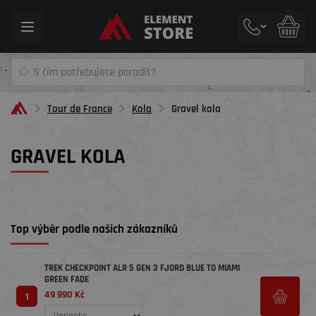
Toggle
navigation
Tour de France
Kola
Gravel kola
GRAVEL KOLA
´
Top výběr podle našich zákazníků
TREK CHECKPOINT ALR 5 GEN 3 FJORD BLUE TO MIAMI
GREEN FADE
49 990 Kč
1