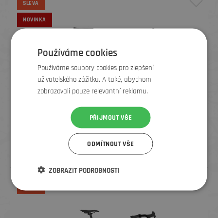
SLEVA
NOVINKA
Používáme cookies
Používáme soubory cookies pro zlepšení
uživatelského zážitku. A také, abychom
zobrazovali pouze relevantní reklamu.
PŘIJMOUT VŠE
TREK CHECKPOINT ALR 5 GEN 3 FJORD BLUE TO MIAMI GREEN FADE
ODMÍTNOUT VŠE
41 990
Kč
49 990 Kč
ZOBRAZIT PODROBNOSTI
SLEVA