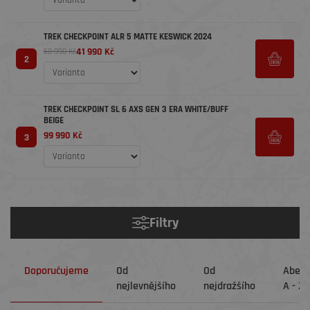
TREK CHECKPOINT ALR 5 MATTE KESWICK 2024
41 990 Kč
60 990 Kč
2
TREK CHECKPOINT SL 6 AXS GEN 3 ERA WHITE/BUFF
BEIGE
99 990 Kč
3
Filtry
Doporučujeme
Od
Od
Abec
nejlevnějšího
nejdražšího
A - Z