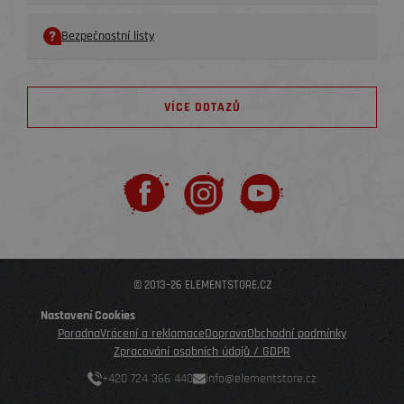
Bezpečnostní listy
VÍCE DOTAZŮ
© 2013–26 ELEMENTSTORE.CZ
Nastavení Cookies
Poradna
Vrácení a reklamace
Doprava
Obchodní podmínky
Zpracování osobních údajů / GDPR
+420 724 366 440
info@elementstore.cz