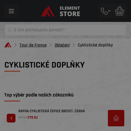
Toggle
navigation
Tour de France
Oblečení
Cyklistické doplňky
CYKLISTICKÉ DOPLŇKY
´
Top výběr podle našich zákazníků
RAPHA CYKLISTICKÁ ČEPICE BREVET, ČERNÁ
779 Kč
979 Kč
1