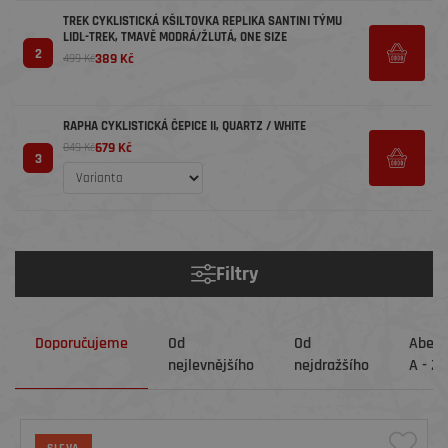
TREK CYKLISTICKÁ KŠILTOVKA REPLIKA SANTINI TÝMU
LIDL-TREK, TMAVĚ MODRÁ/ŽLUTÁ, ONE SIZE
2
389 Kč
499 Kč
RAPHA CYKLISTICKÁ ČEPICE II, QUARTZ / WHITE
679 Kč
849 Kč
3
Filtry
Doporučujeme
Od
Od
Abec
nejlevnějšího
nejdražšího
A - Z