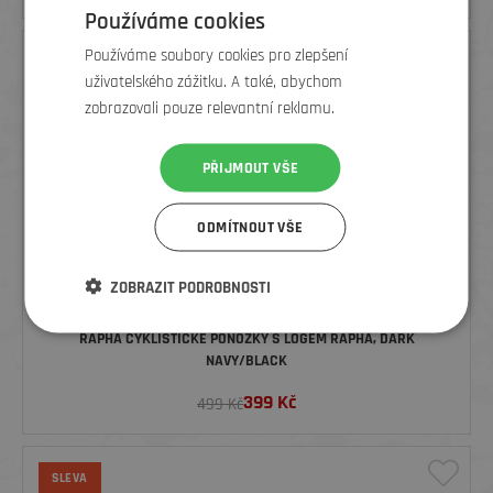
Používáme cookies
Používáme soubory cookies pro zlepšení
SLEVA
uživatelského zážitku. A také, abychom
zobrazovali pouze relevantní reklamu.
PŘIJMOUT VŠE
ODMÍTNOUT VŠE
ZOBRAZIT PODROBNOSTI
RAPHA CYKLISTICKÉ PONOŽKY S LOGEM RAPHA, DARK
NAVY/BLACK
399
Kč
499 Kč
SLEVA