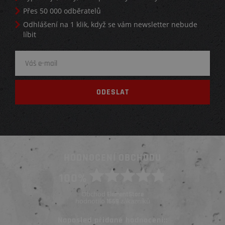
Přes 50 000 odběratelů
Odhlášení na 1 klik, když se vám newsletter nebude
líbit
HODNOCENÍ OBCHODU
100%
Obchod
ElementStore
hodnotilo
zákazníků
1669
Naposled přidané hodnocení::