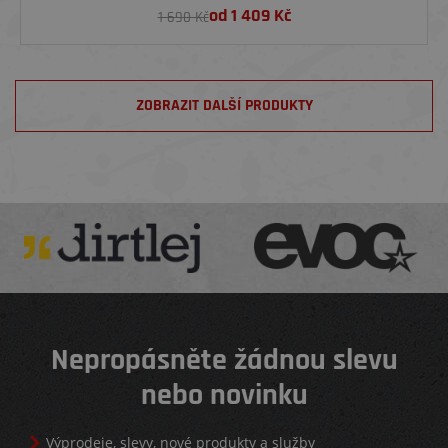
od
1 409
Kč
1 690 Kč
ZOBRAZIT DALŠÍ PRODUKTY
Nepropásněte žádnou slevu
nebo novinku
Výprodeje, slevy, nové produkty a služby