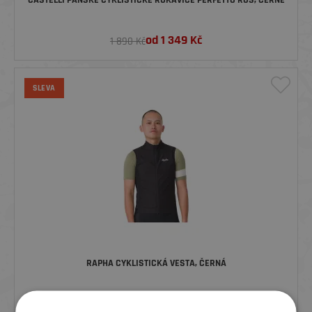
CASTELLI PÁNSKÉ CYKLISTICKÉ RUKAVICE PERFETTO ROS, ČERNÉ
od
1 349
Kč
1 890 Kč
SLEVA
RAPHA CYKLISTICKÁ VESTA, ČERNÁ
1 879
Kč
2 299 Kč