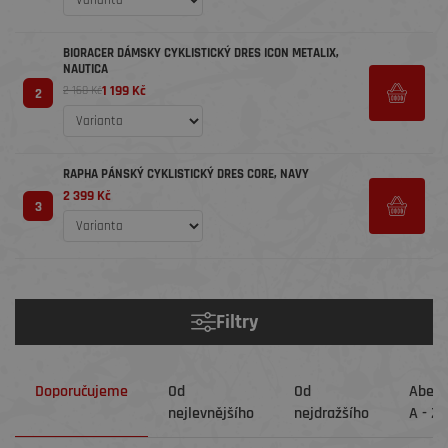
BIORACER DÁMSKY CYKLISTICKÝ DRES ICON METALIX,
NAUTICA
1 199 Kč
2 168 Kč
2
RAPHA PÁNSKÝ CYKLISTICKÝ DRES CORE, NAVY
2 399 Kč
3
Filtry
Doporučujeme
Od
Od
Abec
nejlevnějšího
nejdražšího
A - Z