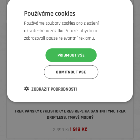
1 919
Kč
2 399 Kč
Používáme cookies
Používáme soubory cookies pro zlepšení
uživatelského zážitku. A také, abychom
SLEVA
zobrazovali pouze relevantní reklamu.
PŘIJMOUT VŠE
ODMÍTNOUT VŠE
ZOBRAZIT PODROBNOSTI
TREK PÁNSKÝ CYKLISTICKÝ DRES REPLIKA SANTINI TÝMU TREK
DRIFTLESS, TMAVĚ MODRÝ
1 919
Kč
2 399 Kč