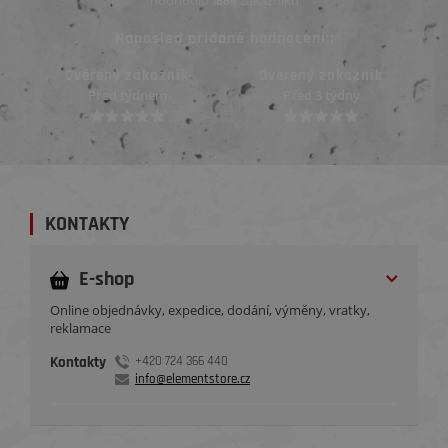
hodnotilo
zákazníků
1669
Naposled přidané hodnocení::
Ověřený zákazník
Ověřený zákazník
Před 3 týdny
Před 3 týdny
KONTAKTY
E-shop
Online objednávky, expedice, dodání, výměny, vratky,
reklamace
Kontakty
+420 724 366 440
info@elementstore.cz