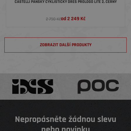
CASTELLI PÁNSKÝ CYKLISTICKÝ DRES PROLOGO LITE 2, ČERNÝ
od
2 249
Kč
2 790 Kč
ZOBRAZIT DALŠÍ PRODUKTY
Nepropásněte žádnou slevu
nebo novinku