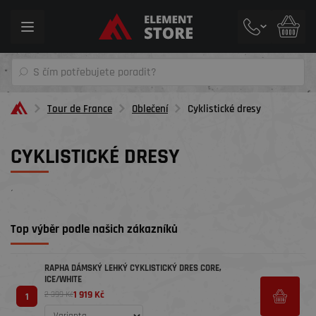
Toggle
navigation
Tour de France
Oblečení
Cyklistické dresy
CYKLISTICKÉ DRESY
´
Top výběr podle našich zákazníků
RAPHA DÁMSKÝ LEHKÝ CYKLISTICKÝ DRES CORE,
ICE/WHITE
1 919 Kč
2 399 Kč
1