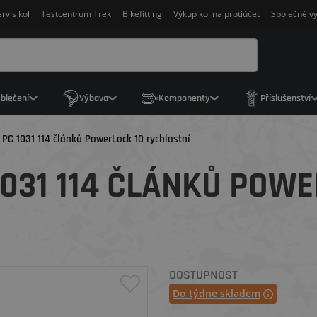
rvis kol
Testcentrum Trek
Bikefitting
Výkup kol na protiúčet
Společné vy
blečení
Výbava
Komponenty
Příslušenství
PC 1031 114 článků PowerLock 10 rychlostní
1031 114 ČLÁNKŮ POWE
DOSTUPNOST
Do týdne skladem