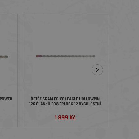
S POWER
ŘETĚZ SRAM PC X01 EAGLE HOLLOWPIN
ŘETĚZ S
126 ČLÁNKŮ POWERLOCK 12 RYCHLOSTNÍ
ČLÁNKŮ 
1 899 Kč