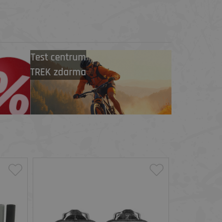
Test centrum
TREK zdarma