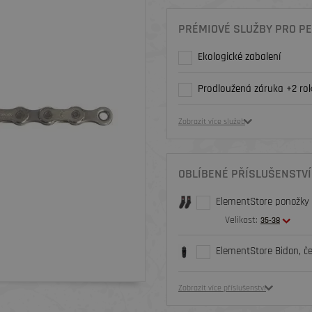
PRÉMIOVÉ SLUŽBY PRO PE
Ekologické zabalení
Prodloužená záruka +2 rok
Zobrazit více služeb
OBLÍBENÉ PŘÍSLUŠENSTVÍ
ElementStore ponožky O
Velikost:
35-38
ElementStore Bidon, č
Zobrazit více příslušenství