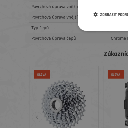
Povrchová úprava vnitřních článků
Polished
ZOBRAZIT PODR
Povrchová úprava vnějších článků
Nickel
Typ čepů
Solid Pin
Povrchová úprava čepů
Chrome 
Zákazníc
SLEVA
SLEVA