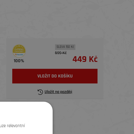
SLEVA 150 Kč
599 Kč
449 Kč
100%
VLOŽIT DO KOŠÍKU
Uložit na později
uze relevantní