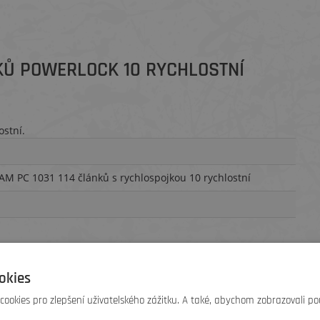
NKŮ POWERLOCK 10 RYCHLOSTNÍ
stní.
AM PC 1031 114 článků s rychlospojkou 10 rychlostní
okies
ookies pro zlepšení uživatelského zážitku. A také, abychom zobrazovali po
ck