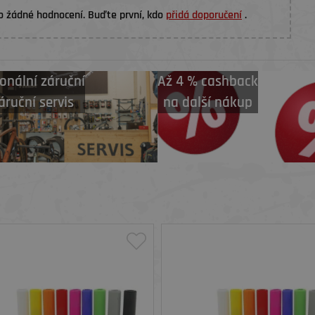
o žádné hodnocení. Buďte první, kdo
přidá doporučení
.
onální záruční
Až 4 % cashback
áruční servis
na další nákup