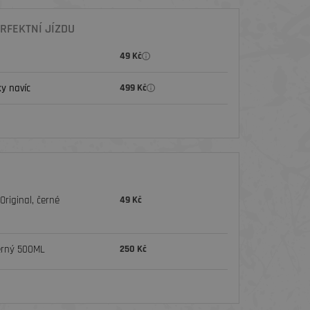
RFEKTNÍ JÍZDU
49 Kč
y navíc
499 Kč
riginal, černé
49 Kč
erný 500ML
250 Kč