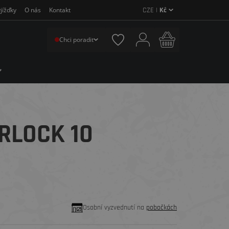
CZE |
Kč
jížďky
O nás
Kontakt
Chci poradit
RLOCK 10
Osobní vyzvednutí na
pobočkách