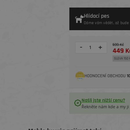
Hlídací pes
Dáme vám vědět, až bude 
599 Kč
-
+
449 K
SLEVA 150 
HODNOCENÍ OBCHODU
1
Našli jste nižší cenu?
Řekněte nám kde a my j