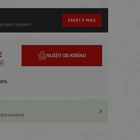
ZADAT E-MAIL
produkt skladem
č
VLOŽIT DO KOŠÍKU
Kč
00%
i dorovnáme.