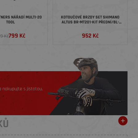
NERS NÁŘADÍ MULTI-20
KOTOUČOVÉ BRZDY SET SHIMANO
TOOL
ALTUS BR-MT201-KIT PŘEDNÍ/BL-
MT201 BEZ ADAPT POLYMER
SMBH59/1000MM - ČERNÁ
799 Kč
952 Kč
9 Kč
 nakupujte s jistotou.
KŮ