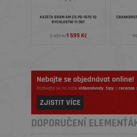
KAZETA SRAM AM CS PG-1070 10
CRANKBROT
RYCHLOSTNÍ 11-36T
1 599 Kč
2 499 Kč
99
Nebojte se objednávat online!
Podívejte se na naše
videonávody
,
tipy
a
recenze
a
ZJISTIT VÍCE
DOPORUČENÍ ELEMENŤÁ