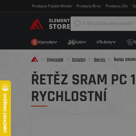
Prodejna Frýdek-Místek
Prodejna Brno
Prodejna Zlín
Se
Výprodej
Kola
Boty
O
Výprodej
Ostatní
Servis
Řetěz SRAM 
ŘETĚZ SRAM PC 
RYCHLOSTNÍ