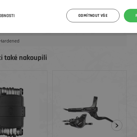
OBNOSTI
ODMÍTNOUT VŠE
Hardened
i také nakoupili