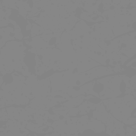
TREK SADA PEDÁLŮ LINE COMP FLAT
GUMOVÉ PŘEVLEKY PÁK SRAM H
COVERS ED ETAP AXS BLK PAI
699 Kč
699 Kč
1 049 Kč