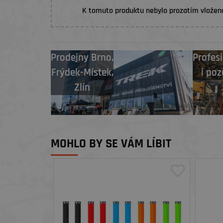
K tomuto produktu nebylo prozatím vložen
Prodejny
Brno
,
Profesi
Frýdek-Místek
,
i poz
Zlín
MOHLO BY SE VÁM LÍBIT