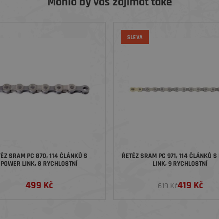
Mohlo by vás zajímat také
SLEVA
ĚZ SRAM PC 870, 114 ČLÁNKŮ S
ŘETĚZ SRAM PC 971, 114 ČLÁNKŮ 
POWER LINK, 8 RYCHLOSTNÍ
LINK, 9 RYCHLOSTNÍ
499 Kč
419 Kč
619 Kč