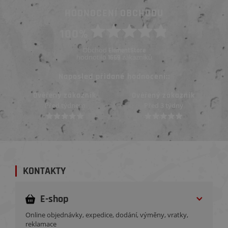
HODNOCENÍ OBCHODU
100%
Obchod
ElementStore
hodnotilo
zákazníků
1669
Naposled přidané hodnocení::
Ověřený zákazník
Ověřený zákazník
Před 3 týdny
Před 3 týdny
KONTAKTY
E-shop
Online objednávky, expedice, dodání, výměny, vratky,
reklamace