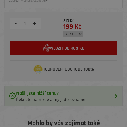
Zobrazit více příslušenství
310 Kč
-
+
199 Kč
SLEVA 111 Kč
VLOŽIT DO KOŠÍKU
HODNOCENÍ OBCHODU
100%
Našli jste nižší cenu?
Řekněte nám kde a my ji dorovnáme.
Mohlo by vás zajímat také