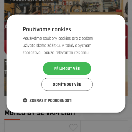
Až 4 % cashback
Používáme cookies
na další nákup
Používáme soubory cookies pro zlepšení
uživatelského zážitku. A také, abychom
zobrazovali pouze relevantní reklamu.
Test centrum
PŘIJMOUT VŠE
TREK zdarma
ODMÍTNOUT VŠE
ZOBRAZIT PODROBNOSTI
MOHLO BY SE VÁM LÍBIT