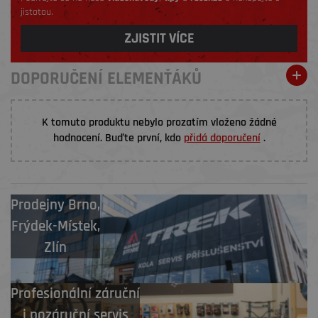
jistotou.
ZJISTIT VÍCE
DOPORUČENÍ ELEMENŤÁKŮ
K tomuto produktu nebylo prozatím vloženo žádné
hodnocení. Buďte první, kdo
přidá doporučení
.
Prodejny
Brno
,
Frýdek-Místek
,
Zlín
Profesionální záruční
i pozáruční servis