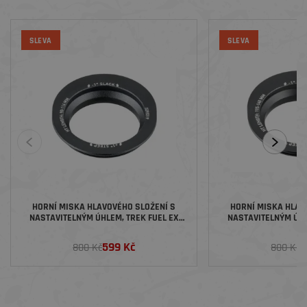
SLEVA
SLEVA
HORNÍ MISKA HLAVOVÉHO SLOŽENÍ S
HORNÍ MISKA HLAV
NASTAVITELNÝM ÚHLEM, TREK FUEL EX
NASTAVITELNÝM ÚHL
2023, KRATŠÍ HLAVOVÁ TRUBKA
2023, DELŠÍ HL
599 Kč
5
800 Kč
800 Kč