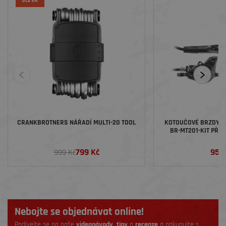
SLEVA
CRANKBROTNERS NÁŘADÍ MULTI-20 TOOL
KOTOUČOVÉ BRZDY SET SHIMANO A
BR-MT201-KIT PŘED
ADAPT POLYMER S
ČER
799 Kč
952
999 Kč
Nebojte se objednávat online!
Podívejte se na naše
videonávody
,
tipy
a
recenze
a nakupujte s