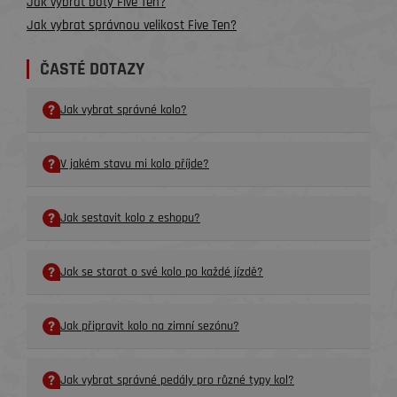
Jak vybrat boty Five Ten?
Jak vybrat správnou velikost Five Ten?
ČASTÉ DOTAZY
Jak vybrat správné kolo?
V jakém stavu mi kolo příjde?
Jak sestavit kolo z eshopu?
Jak se starat o své kolo po každé jízdě?
Jak připravit kolo na zimní sezónu?
Jak vybrat správné pedály pro různé typy kol?