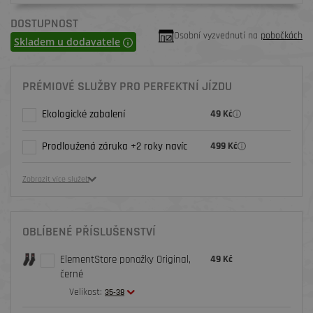
DOSTUPNOST
Osobní vyzvednutí na
pobočkách
Skladem u dodavatele
PRÉMIOVÉ SLUŽBY PRO PERFEKTNÍ JÍZDU
Ekologické zabalení
49 Kč
Prodloužená záruka +2 roky navíc
499 Kč
Zobrazit více služeb
OBLÍBENÉ PŘÍSLUŠENSTVÍ
ElementStore ponožky Original,
49 Kč
černé
Velikost:
35-38