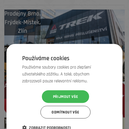
Prodejny
Brno
,
Frýdek-Místek
,
Zlín
Profesionální záruční
Používáme cookies
i pozáruční servis
Používáme soubory cookies pro zlepšení
uživatelského zážitku. A také, abychom
zobrazovali pouze relevantní reklamu.
Až 4 % cashback
na další nákup
PŘIJMOUT VŠE
ODMÍTNOUT VŠE
Test centrum
ZOBRAZIT PODROBNOSTI