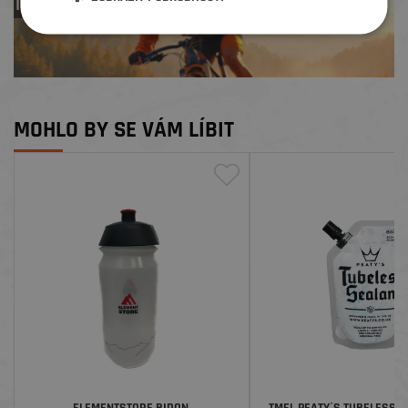
TREK zdarma
MOHLO BY SE VÁM LÍBIT