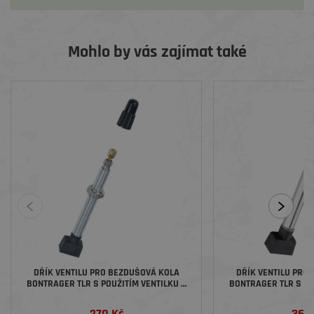
Mohlo by vás zajímat také
DŘÍK VENTILU PRO BEZDUŠOVÁ KOLA
DŘÍK VENTILU PRO
BONTRAGER TLR S POUŽITÍM VENTILKU S
BONTRAGER TLR S PO
HRANATOU ZÁKLADNOU 55MM ROAD
HRANATOU ZÁKLA
270 Kč
360