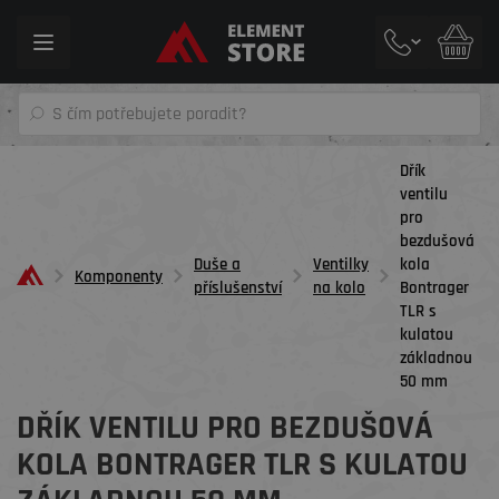
Toggle
navigation
Dřík
ventilu
pro
bezdušová
Duše a
Ventilky
kola
Komponenty
příslušenství
na kolo
Bontrager
TLR s
kulatou
základnou
50 mm
DŘÍK VENTILU PRO BEZDUŠOVÁ
KOLA BONTRAGER TLR S KULATOU