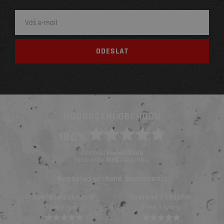
HODNOCENÍ OBCHODU
100%
Obchod
ElementStore
hodnotilo
zákazníků
1669
Naposled přidané hodnocení::
Ověřený zákazník
Ověřený zákazník
Před 3 týdny
Před 3 týdny