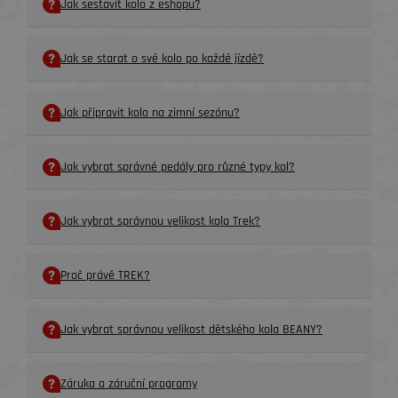
Jak sestavit kolo z eshopu?
Jak se starat o své kolo po každé jízdě?
Jak připravit kolo na zimní sezónu?
Jak vybrat správné pedály pro různé typy kol?
Jak vybrat správnou velikost kola Trek?
Proč právě TREK?
Jak vybrat správnou velikost dětského kola BEANY?
Záruka a záruční programy