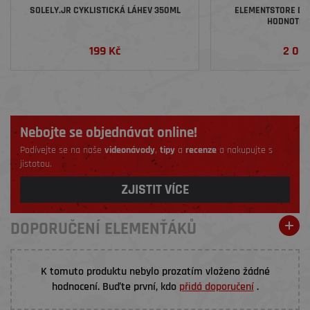
SOLELY.JR CYKLISTICKÁ LÁHEV 350ML
ELEMENTSTORE DÁ
HODNOTĚ 2
199 Kč
2 00
Nebojte se objednávat online!
Podívejte se na naše
videonávody
,
tipy
a
recenze
a nakupujte s
jistotou.
ZJISTIT VÍCE
DOPORUČENÍ ELEMENŤÁKŮ
K tomuto produktu nebylo prozatím vloženo žádné
hodnocení. Buďte první, kdo
přidá doporučení
.