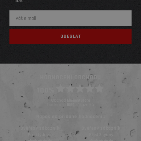
líbit
HODNOCENÍ OBCHODU
100%
Obchod
ElementStore
hodnotilo
zákazníků
1669
Naposled přidané hodnocení::
Ověřený zákazník
Ověřený zákazník
Před 3 týdny
Před 3 týdny