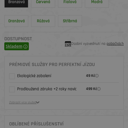
Bronzová
Červená
Fialová
Modrá
Oranžová
Růžová
Stříbrná
DOSTUPNOST
Osobní vyzvednutí na
pobočkách
Skladem
PRÉMIOVÉ SLUŽBY PRO PERFEKTNÍ JÍZDU
Ekologické zabalení
49 Kč
Prodloužená záruka +2 roky navíc
499 Kč
Zobrazit více služeb
OBLÍBENÉ PŘÍSLUŠENSTVÍ