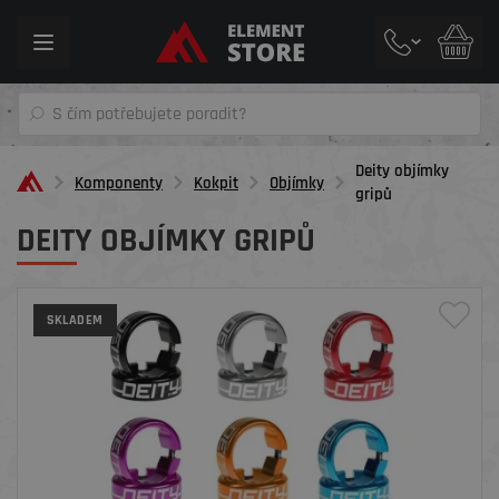
Toggle
navigation
Deity objímky
Komponenty
Kokpit
Objímky
gripů
DEITY OBJÍMKY GRIPŮ
SKLADEM