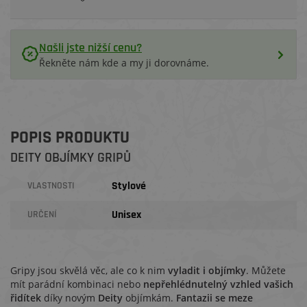
Našli jste nižší cenu?
Řekněte nám kde a my ji dorovnáme.
POPIS PRODUKTU
DEITY OBJÍMKY GRIPŮ
Stylové
VLASTNOSTI
Unisex
URČENÍ
Gripy jsou skvělá věc, ale co k nim
vyladit i objímky
. Můžete
mít parádní kombinaci nebo
nepřehlédnutelný vzhled vašich
řidítek
díky novým
Deity
objímkám.
Fantazii se meze