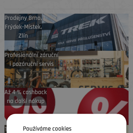
Prodejny
Brno
,
Frýdek-Místek
,
Zlín
Profesionální záruční
i pozáruční servis
Až 4 % cashback
na další nákup
Používáme cookies
Test centrum