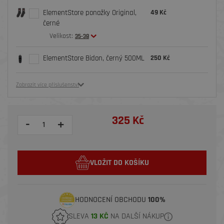
ElementStore ponožky Original,
49 Kč
černé
Velikost:
35-38
ElementStore Bidon, černý 500ML
250 Kč
Zobrazit více příslušenství
325 Kč
-
+
VLOŽIT DO KOŠÍKU
HODNOCENÍ OBCHODU
100%
SLEVA
13 KČ
NA DALŠÍ NÁKUP