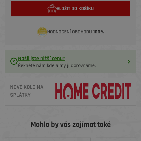
VLOŽIT DO KOŠÍKU
HODNOCENÍ OBCHODU
100%
Našli jste nižší cenu?
Řekněte nám kde a my ji dorovnáme.
NOVÉ KOLO NA
SPLÁTKY
Mohlo by vás zajímat také