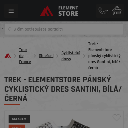
Toggle
navigation
Trek -
Tour
Elementstore
Cyklistické
de
Oblečení
pánský cyklistický
dresy
France
dres Santini, bílá/
černá
TREK - ELEMENTSTORE PÁNSKÝ
CYKLISTICKÝ DRES SANTINI, BÍLÁ/
ČERNÁ
SKLADEM