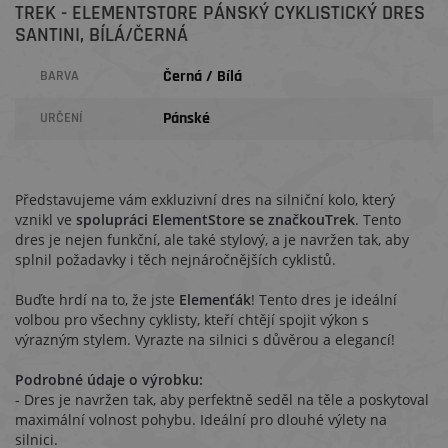
TREK - ELEMENTSTORE PÁNSKÝ CYKLISTICKÝ DRES
SANTINI, BÍLÁ/ČERNÁ
Černá / Bílá
BARVA
Pánské
URČENÍ
Představujeme vám exkluzivní dres na silniční kolo, který
vznikl ve
spolupráci ElementStore se značkouTrek
. Tento
dres je nejen funkční, ale také stylový, a je navržen tak, aby
splnil požadavky i těch nejnáročnějších cyklistů.
Buďte hrdí na to, že jste
Elemenťák
! Tento dres je ideální
volbou pro všechny cyklisty, kteří chtějí spojit výkon s
výrazným stylem. Vyrazte na silnici s důvěrou a elegancí!
Podrobné údaje o výrobku:
- Dres je navržen tak, aby perfektně seděl na těle a poskytoval
maximální volnost pohybu. Ideální pro dlouhé výlety na
silnici.