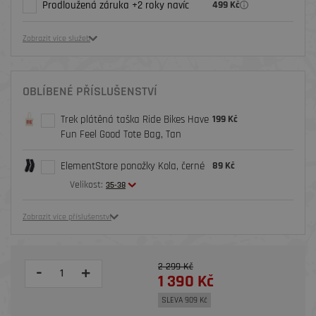
Prodloužená záruka +2 roky navíc
499 Kč
Zobrazit více služeb
OBLÍBENÉ PŘÍSLUŠENSTVÍ
Trek plátěná taška Ride Bikes Have
199 Kč
Fun Feel Good Tote Bag, Tan
ElementStore ponožky Kola, černé
89 Kč
Velikost:
35-38
Zobrazit více příslušenství
2 299 Kč
-
+
1 390 Kč
SLEVA 909 Kč