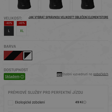
VELIKOST:
JAK VYBRAT SPRÁVNOU VELIKOST? OBLEČENÍ ELEMENTSTORE
-40%
-40%
L
XL
BARVA
DOSTUPNOST
Osobní vyzvednutí na
pobočkách
Skladem
PRÉMIOVÉ SLUŽBY PRO PERFEKTNÍ JÍZDU
Ekologické zabalení
49 Kč