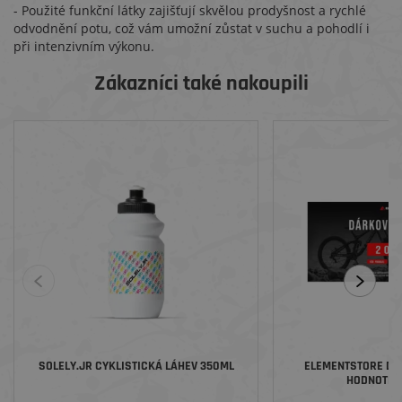
- Použité funkční látky zajišťují skvělou prodyšnost a rychlé
odvodnění potu, což vám umožní zůstat v suchu a pohodlí i
při intenzivním výkonu.
Zákazníci také nakoupili
SOLELY.JR CYKLISTICKÁ LÁHEV 350ML
ELEMENTSTORE DÁ
HODNOTĚ 2