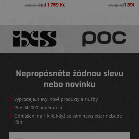
od
1 759
Kč
1 390
K
2 290 Kč
1 990 Kč
Nepropásněte žádnou slevu
nebo novinku
Výprodeje, slevy, nové produkty a služby
Přes 50 000 odběratelů
Odhlášení na 1 klik, když se vám newsletter nebude
líbit