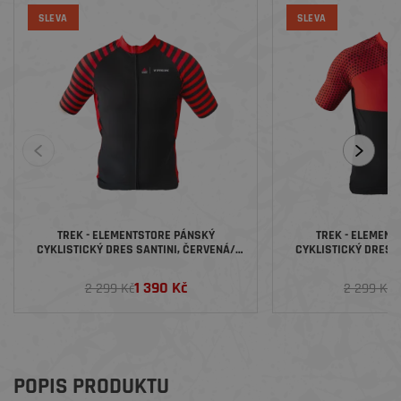
SLEVA
SLEVA
TREK - ELEMENTSTORE PÁNSKÝ
TREK - ELEMENT
CYKLISTICKÝ DRES SANTINI, ČERVENÁ/
CYKLISTICKÝ DRES S
ČERNÁ
ČER
1 390 Kč
1
2 299 Kč
2 299 Kč
POPIS PRODUKTU