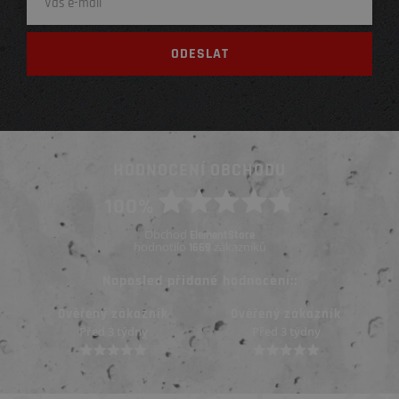
HODNOCENÍ OBCHODU
100%
Obchod
ElementStore
hodnotilo
zákazníků
1669
Naposled přidané hodnocení::
Ověřený zákazník
Ověřený zákazník
Před 3 týdny
Před 3 týdny