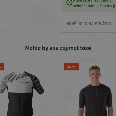
Našli jste nižší cenu?
Řekněte nám kde a my j
NOVÉ KOLO NA SPLÁTKY
Mohlo by vás zajímat také
A
SLEVA