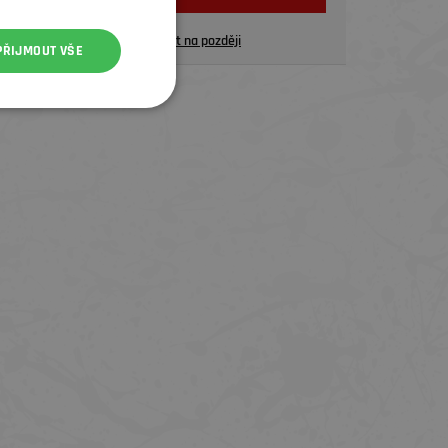
Uložit na později
PŘIJMOUT VŠE