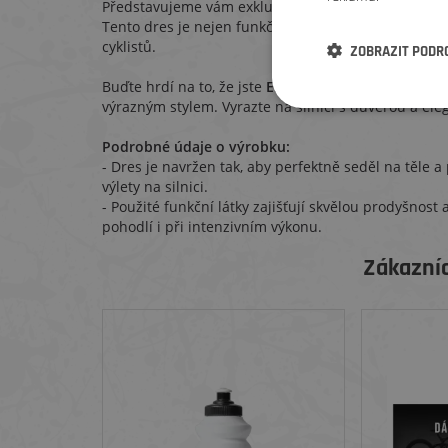
Představujeme vám exkluzivní dres na silniční kolo, 
Tento dres je nejen funkční, ale také stylový, a je n
cyklistů.
ZOBRAZIT PODR
Buďte hrdí na to, že jste
Elemenťák
! Tento dres je i
výrazným stylem. Vyrazte na silnici s důvěrou a ele
Podrobné údaje o výrobku:
- Dres je navržen tak, aby perfektně seděl na těle 
výlety na silnici.
- Použité funkční látky zajišťují skvělou prodyšnos
pohodlí i při intenzivním výkonu.
Zákazníc