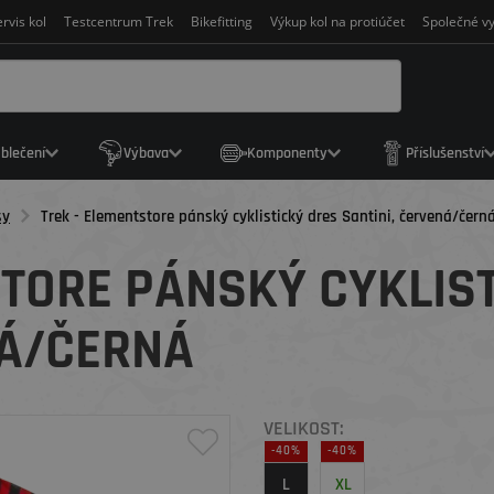
rvis kol
Testcentrum Trek
Bikefitting
Výkup kol na protiúčet
Společné vy
blečení
Výbava
Komponenty
Příslušenství
sy
Trek - Elementstore pánský cyklistický dres Santini, červená/čern
STORE PÁNSKÝ CYKLIS
NÁ/ČERNÁ
VELIKOST:
-40%
-40%
L
XL