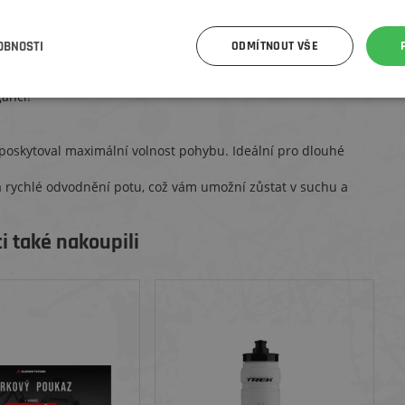
který vznikl ve
spolupráci ElementStore se značkouTrek
.
avržen tak, aby splnil požadavky i těch nejnáročnějších
OBNOSTI
ODMÍTNOUT VŠE
deální volbou pro všechny cyklisty, kteří chtějí spojit výkon s
gancí!
a poskytoval maximální volnost pohybu. Ideální pro dlouhé
t a rychlé odvodnění potu, což vám umožní zůstat v suchu a
i také nakoupili