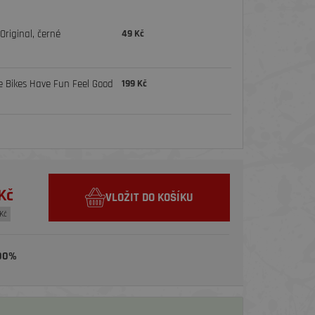
riginal, černé
49 Kč
e Bikes Have Fun Feel Good
199 Kč
Kč
VLOŽIT DO KOŠÍKU
Kč
00%