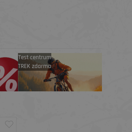
Test centrum
TREK zdarma