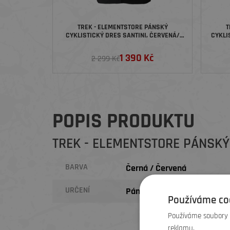
TREK - ELEMENTSTORE PÁNSKÝ
T
CYKLISTICKÝ DRES SANTINI, ČERVENÁ/
CYKLI
ČERNÁ
1 390 Kč
2 299 Kč
POPIS PRODUKTU
TREK - ELEMENTSTORE PÁNSKÝ
BARVA
Černá / Červená
URČENÍ
Pánské
Používáme co
Používáme soubory c
reklamu.