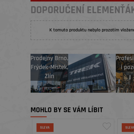
DOPORUČENÍ ELEMENŤÁ
K tomuto produktu nebylo prozatím vložen
Prodejny
Brno
,
Profesi
Frýdek-Místek
,
i poz
Zlín
MOHLO BY SE VÁM LÍBIT
SLEVA
SLEV