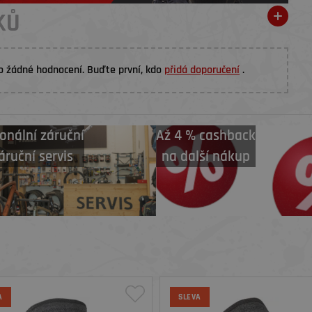
KŮ
o žádné hodnocení. Buďte první, kdo
přidá doporučení
.
onální záruční
Až 4 % cashback
áruční servis
na další nákup
A
SLEVA