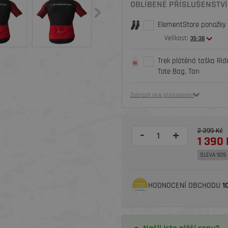
OBLÍBENÉ PŘÍSLUŠENSTVÍ
ElementStore ponožky O
Velikost:
35-38
Trek plátěná taška Rid
Tote Bag, Tan
Zobrazit více příslušenství
2 299 Kč
-
+
1 390 
SLEVA 909 
HODNOCENÍ OBCHODU
1