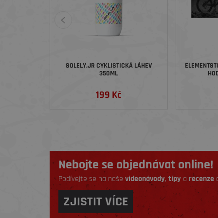
SOLELY.JR CYKLISTICKÁ LÁHEV
ELEMENTST
350ML
HOD
199 Kč
Nebojte se objednávat online!
Podívejte se na naše
videonávody
,
tipy
a
recenze
a
ZJISTIT VÍCE