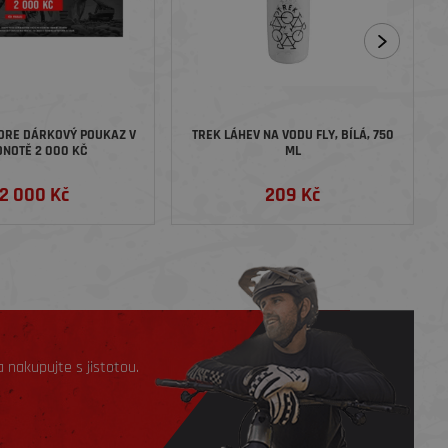
ORE DÁRKOVÝ POUKAZ V
TREK LÁHEV NA VODU FLY, BÍLÁ, 750
NOTĚ 2 000 KČ
ML
2 000 Kč
209 Kč
 nakupujte s jistotou.