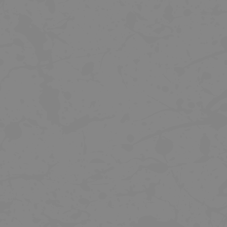
TREK DRŽÁK ZADNÍHO SVĚTLA QUICK
KLÍČ K DOTAŽENÍ VENTILKU I
CONNECT
NÁSTAVCE VENTILKU
129 Kč
10 Kč