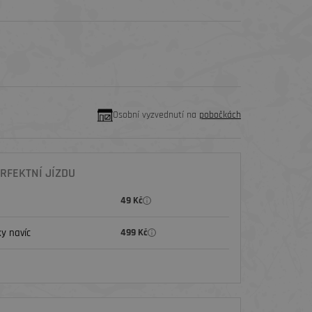
Osobní vyzvednutí na
pobočkách
RFEKTNÍ JÍZDU
49 Kč
y navíc
499 Kč