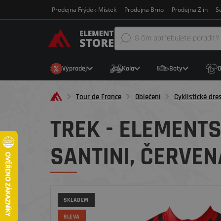
Prodejna Frýdek-Místek
Prodejna Brno
Prodejna Zlín
Se
Výprodej
Kola
Boty
O
Tour de France
Oblečení
Cyklistické dre
TREK - ELEMENT
SANTINI, ČERVE
SKLADEM
SLEVA