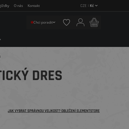
CZE |
Kč
jížďky
O nás
Kontakt
Chci poradit
á
TICKÝ DRES
JAK VYBRAT SPRÁVNOU VELIKOST? OBLEČENÍ ELEMENTSTORE