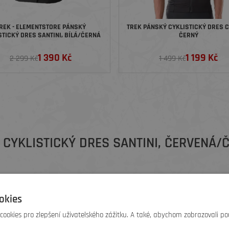
REK - ELEMENTSTORE PÁNSKÝ
TREK PÁNSKÝ CYKLISTICKÝ DRES C
STICKÝ DRES SANTINI, BÍLÁ/ČERNÁ
ČERNÝ
1 390 Kč
1 199 Kč
2 299 Kč
1 499 Kč
 CYKLISTICKÝ DRES SANTINI, ČERVENÁ/
okies
ookies pro zlepšení uživatelského zážitku. A také, abychom zobrazovali po