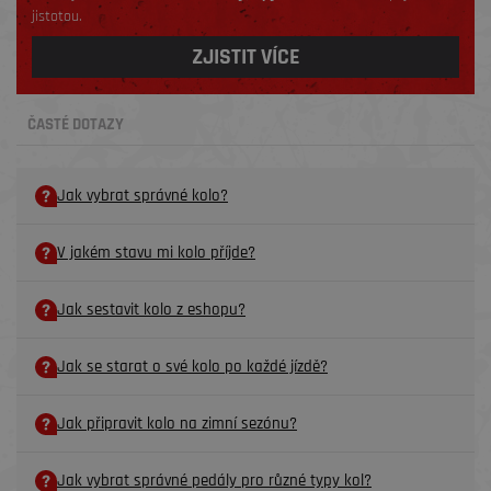
jistotou.
ZJISTIT VÍCE
ČASTÉ DOTAZY
Jak vybrat správné kolo?
V jakém stavu mi kolo příjde?
Jak sestavit kolo z eshopu?
Jak se starat o své kolo po každé jízdě?
Jak připravit kolo na zimní sezónu?
Jak vybrat správné pedály pro různé typy kol?