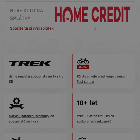
NOVÉ KOLO NA
SPLÁTKY
Spočítejte si výši splátek
Jsme největší specialista na TREK v
Půjčte si kolo před koupí v našem
ČR
Test centru
Servis i garanční prohlídky
od
Přes 10 let na trhu, tisíce
specialistů na TREK
spokojených zákazníků