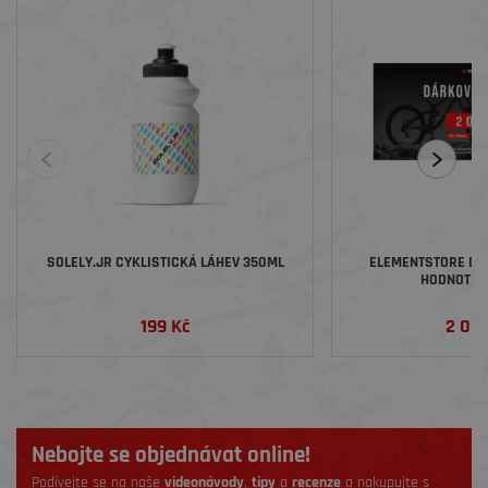
SOLELY.JR CYKLISTICKÁ LÁHEV 350ML
ELEMENTSTORE DÁ
HODNOTĚ 2
199 Kč
2 00
Nebojte se objednávat online!
Podívejte se na naše
videonávody
,
tipy
a
recenze
a nakupujte s