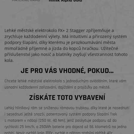
Hliník Alpha Gold
MATERIÁL RÁMU
Lehké městské elektrokolo FX+ 2 Stagger zpříjemňuje a
zrychluje každodenní výlety. Má intuitivní a přirozený systém
podpory šlapání, díky kterému je prozkoumávání města
mimořádně příjemné a jízda do kopců hračkou. Užitečné
příslušenství jako nosič a blatníky zvyšují všestrannost tohoto
kola.
JE PRO VÁS VHODNÉ, POKUD…
Chcete lehké městské elektrokolo s jednoduchým ovládáním, které vám
usnadní každodenní zařizování, dojíždění a projížďky po městě.
ZÍSKÁTE TOTO VYBAVENÍ
Lehký hliníkový rám se sníženou rámovou trubkou, díky které je nasednutí
i sesednutí ještě snazší, patentovaný systém podpory šlapání Trek
s motorem v náboji (250 W, 40 Nm), jenž poskytuje podporu až do
rychlosti 25 km/h, a 250Wh baterie pro dojezd až 56 kilometrů na jedno
nabití. Navíc rychlá kola 700c, rychlé a přitom stabilní pláště 40c