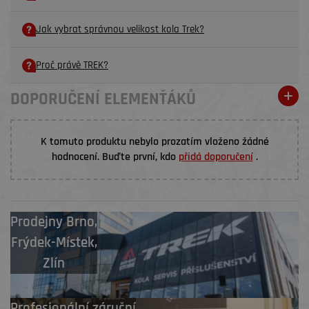
Jak vybrat správnou velikost kola Trek?
Proč právě TREK?
DOPORUČENÍ ELEMENŤÁKŮ
K tomuto produktu nebylo prozatím vloženo žádné
hodnocení. Buďte první, kdo
přidá doporučení
.
Prodejny
Brno
,
Frýdek-Místek
,
Zlín
Profesionální záruční