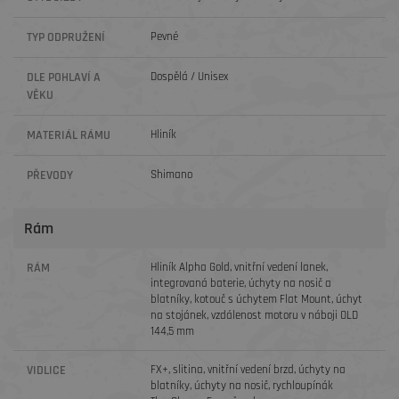
TYP ODPRUŽENÍ
Pevné
DLE POHLAVÍ A
Dospělá / Unisex
VĚKU
MATERIÁL RÁMU
Hliník
PŘEVODY
Shimano
Rám
RÁM
Hliník Alpha Gold, vnitřní vedení lanek,
integrovaná baterie, úchyty na nosič a
blatníky, kotouč s úchytem Flat Mount, úchyt
na stojánek, vzdálenost motoru v náboji OLD
144,5 mm
VIDLICE
FX+, slitina, vnitřní vedení brzd, úchyty na
blatníky, úchyty na nosič, rychloupínák