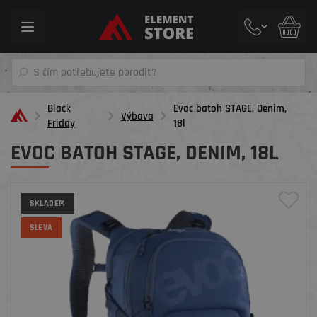
Toggle
navigation
Black
Evoc batoh STAGE, Denim,
Výbava
Friday
18l
EVOC BATOH STAGE, DENIM, 18L
SKLADEM
SLEVA