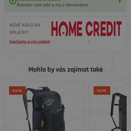
Řekněte nám kde a my ji dorovnáme.
NOVÉ KOLO NA
SPLÁTKY
Spočítejte si výši splátek
Mohlo by vás zajímat také
SLEVA
SLEVA