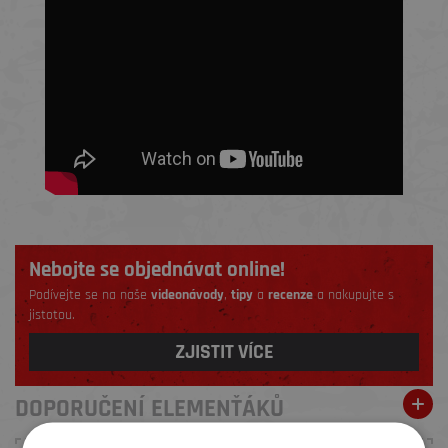
Nebojte se objednávat online!
Podívejte se na naše
videonávody
,
tipy
a
recenze
a nakupujte s
jistotou.
ZJISTIT VÍCE
DOPORUČENÍ ELEMENŤÁKŮ