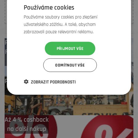
Používáme cookies
K tomuto produktu nebylo prozatím vloženo žádné
hodnocení. Buďte první, kdo
přidá doporučení
.
Používáme soubory cookies pro zlepšení
uživatelského zážitku. A také, abychom
zobrazovali pouze relevantní reklamu.
Prodejny
Brno
,
PŘIJMOUT VŠE
Frýdek-Místek
,
Zlín
ODMÍTNOUT VŠE
Profesionální záruční
ZOBRAZIT PODROBNOSTI
i pozáruční servis
Až 4 % cashback
na další nákup