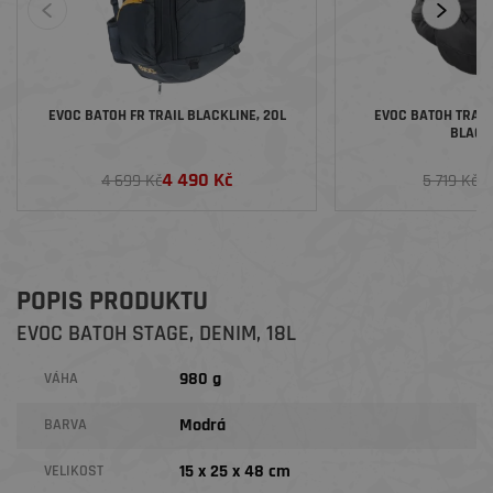
EVOC BATOH FR TRAIL BLACKLINE, 20L
EVOC BATOH TRAIL
BLACK,
4 490 Kč
5
4 699 Kč
5 719 Kč
POPIS PRODUKTU
EVOC BATOH STAGE, DENIM, 18L
980 g
VÁHA
Modrá
BARVA
15 x 25 x 48 cm
VELIKOST