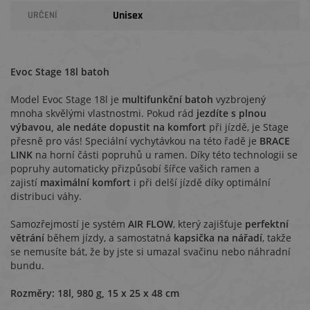
Unisex
URČENÍ
Evoc Stage 18l batoh
Model Evoc Stage 18l je
multifunkční batoh
vyzbrojený
mnoha skvělými vlastnostmi. Pokud rád
jezdíte s plnou
výbavou, ale nedáte dopustit na komfort
při jízdě, je Stage
přesně pro vás! Speciální vychytávkou na této řadě je
BRACE
LINK
na horní části popruhů u ramen. Díky této technologii se
popruhy automaticky přizpůsobí šířce vašich ramen a
zajistí
maximální komfort
i při delší jízdě díky optimální
distribuci váhy.
Samozřejmostí je systém
AIR FLOW
, který zajišťuje
perfektní
větrání
během jízdy, a samostatná
kapsička na nářadí
, takže
se nemusíte bát, že by jste si umazal svačinu nebo náhradní
bundu.
Rozměry: 18l, 980 g, 15 x 25 x 48 cm