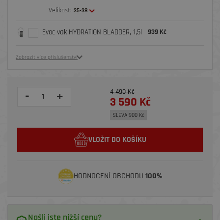
Velikost:
35-38
Evoc vak HYDRATION BLADDER, 1,5l
939 Kč
Zobrazit více příslušenství
4 490 Kč
-
+
3 590 Kč
SLEVA 900 Kč
VLOŽIT DO KOŠÍKU
HODNOCENÍ OBCHODU
100%
Našli jste nižší cenu?