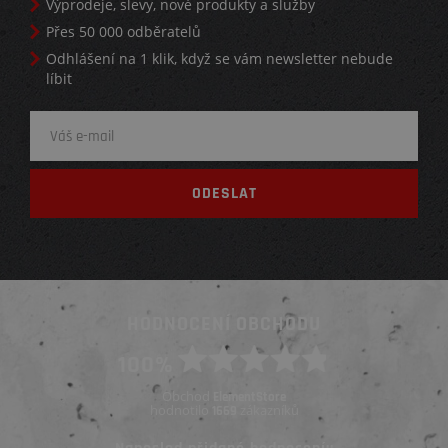
Výprodeje, slevy, nové produkty a služby
Přes 50 000 odběratelů
Odhlášení na 1 klik, když se vám newsletter nebude
líbit
HODNOCENÍ OBCHODU
100%
Obchod
ElementStore
hodnotilo
zákazníků
1669