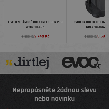
FIVE TEN DÁMSKÉ BOTY FREERIDER PRO
EVOC BATOH FR LITE RAC
WMS - BLACK
GREY/BLACK, 10
2 749
Kč
3 690
3 599 Kč
4 690 Kč
Nepropásněte žádnou slevu
nebo novinku