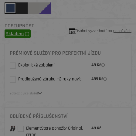
DOSTUPNOST
Osobní vyzvednutí na
pobočkách
Skladem
PRÉMIOVÉ SLUŽBY PRO PERFEKTNÍ JÍZDU
Ekologické zabalení
49 Kč
Prodloužená záruka +2 roky navíc
499 Kč
Zobrazit více služeb
OBLÍBENÉ PŘÍSLUŠENSTVÍ
ElementStore ponožky Original,
49 Kč
černé