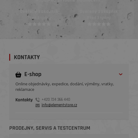
Naposled přidané hodnocení::
Ověřený zákazník
Ověřený zákazník
Před 3 týdny
Před 3 týdny
KONTAKTY
E-shop
Online objednávky, expedice, dodání, výměny, vratky,
reklamace
Kontakty
+420 724 366 440
info@elementstore.cz
PRODEJNY, SERVIS A TESTCENTRUM