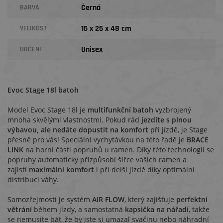
Černá
BARVA
15 x 25 x 48 cm
VELIKOST
Unisex
URČENÍ
Evoc Stage 18l batoh
Model Evoc Stage 18l je
multifunkční batoh
vyzbrojený
mnoha skvělými vlastnostmi. Pokud rád
jezdíte s plnou
výbavou, ale nedáte dopustit na komfort
při jízdě, je Stage
přesně pro vás! Speciální vychytávkou na této řadě je
BRACE
LINK
na horní části popruhů u ramen. Díky této technologii se
popruhy automaticky přizpůsobí šířce vašich ramen a
zajistí
maximální komfort
i při delší jízdě díky optimální
distribuci váhy.
Samozřejmostí je systém
AIR FLOW
, který zajišťuje
perfektní
větrání
během jízdy, a samostatná
kapsička na nářadí
, takže
se nemusíte bát, že by jste si umazal svačinu nebo náhradní