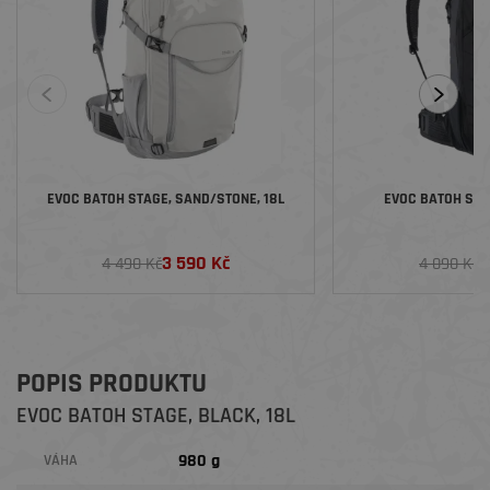
EVOC BATOH STAGE, SAND/STONE, 18L
EVOC BATOH STAG
3 590 Kč
3
4 490 Kč
4 090 Kč
POPIS PRODUKTU
EVOC BATOH STAGE, BLACK, 18L
980 g
VÁHA