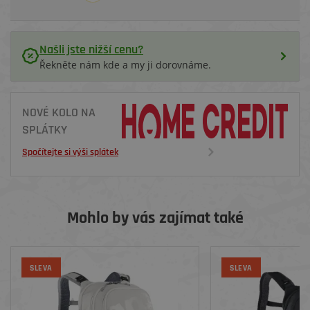
Našli jste nižší cenu?
Řekněte nám kde a my ji dorovnáme.
NOVÉ KOLO NA
SPLÁTKY
Spočítejte si výši splátek
Mohlo by vás zajímat také
SLEVA
SLEVA