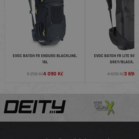
EVOC BATOH FR ENDURO BLACKLINE,
EVOC BATOH FR LITE RAC
16L
GREY/BLACK, 10
4 090
Kč
3 690
5 290 Kč
4 690 Kč