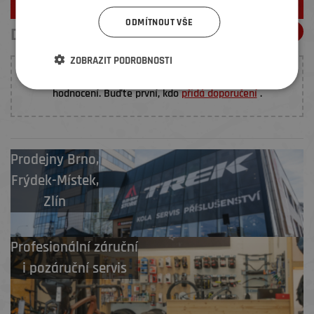
ODMÍTNOUT VŠE
DOPORUČENÍ ELEMENŤÁKŮ
ZOBRAZIT PODROBNOSTI
K tomuto produktu nebylo prozatím vloženo žádné
hodnocení. Buďte první, kdo
přidá doporučení
.
Prodejny
Brno
,
Frýdek-Místek
,
Zlín
Profesionální záruční
i pozáruční servis