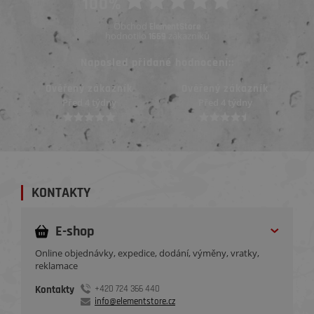
100%
Obchod
ElementStore
hodnotilo
zákazníků
1669
Naposled přidané hodnocení::
Ověřený zákazník
Ověřený zákazník
Před 4 týdny
Před měsícem
KONTAKTY
E-shop
Online objednávky, expedice, dodání, výměny, vratky,
reklamace
Kontakty
+420 724 366 440
info@elementstore.cz