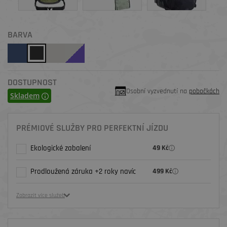
BARVA
DOSTUPNOST
Osobní vyzvednutí na
pobočkách
Skladem
PRÉMIOVÉ SLUŽBY PRO PERFEKTNÍ JÍZDU
Ekologické zabalení
49 Kč
Prodloužená záruka +2 roky navíc
499 Kč
Zobrazit více služeb