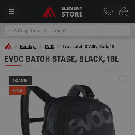
Toggle
navigation
Goodbye
EVOC
Evoc batoh STAGE, Black, 18l
EVOC BATOH STAGE, BLACK, 18L
SKLADEM
SLEVA