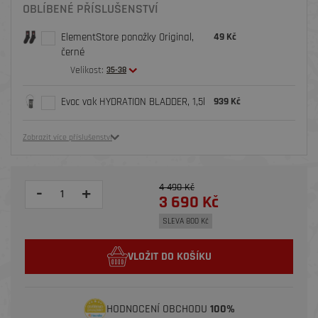
OBLÍBENÉ PŘÍSLUŠENSTVÍ
ElementStore ponožky Original,
49 Kč
černé
Velikost:
35-38
Evoc vak HYDRATION BLADDER, 1,5l
939 Kč
Zobrazit více příslušenství
4 490 Kč
-
+
3 690 Kč
SLEVA 800 Kč
VLOŽIT DO KOŠÍKU
HODNOCENÍ OBCHODU
100%