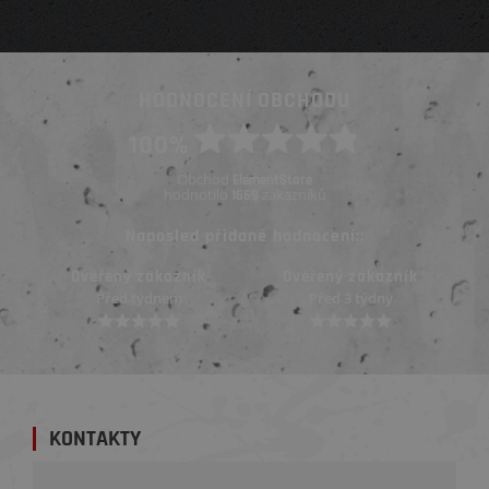
HODNOCENÍ OBCHODU
100%
Obchod
ElementStore
hodnotilo
zákazníků
1669
Naposled přidané hodnocení::
Ověřený zákazník
Ověřený zákazník
Před 3 týdny
Před 3 týdny
KONTAKTY