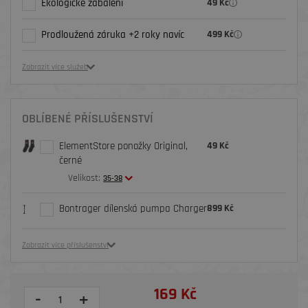
Ekologické zabalení
49 Kč
Prodloužená záruka +2 roky navíc
499 Kč
Zobrazit více služeb
OBLÍBENÉ PŘÍSLUŠENSTVÍ
ElementStore ponožky Original,
49 Kč
černé
Velikost:
35-38
Bontrager dílenská pumpa Charger
899 Kč
Zobrazit více příslušenství
169 Kč
-
+