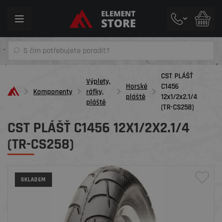
Toggle
navigation
CST PLÁŠŤ
Výplety,
Horské
C1456
Komponenty
ráfky,
pláště
12x1/2x2.1/4
pláště
(TR-CS258)
CST PLÁŠŤ C1456 12X1/2X2.1/4
(TR-CS258)
SKLADEM