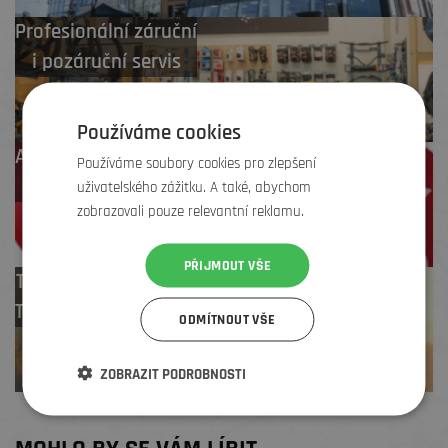
Profesionální záruční
i pozáruční servis
Používáme cookies
Až 4 % cashback
Používáme soubory cookies pro zlepšení
na další nákup
uživatelského zážitku. A také, abychom
zobrazovali pouze relevantní reklamu.
PŘIJMOUT VŠE
Test centrum
TREK zdarma
ODMÍTNOUT VŠE
ZOBRAZIT PODROBNOSTI