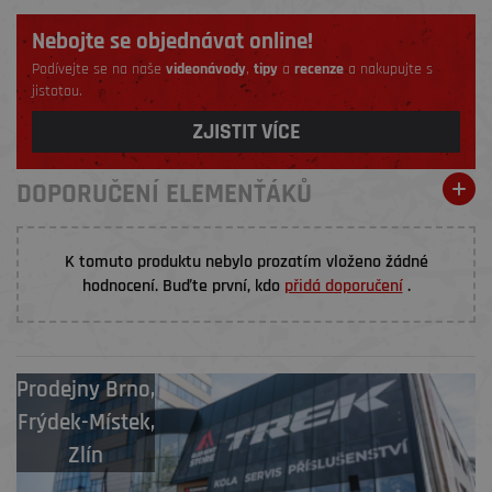
Nebojte se objednávat online!
Podívejte se na naše
videonávody
,
tipy
a
recenze
a nakupujte s
jistotou.
ZJISTIT VÍCE
DOPORUČENÍ ELEMENŤÁKŮ
K tomuto produktu nebylo prozatím vloženo žádné
hodnocení. Buďte první, kdo
přidá doporučení
.
Prodejny
Brno
,
Frýdek-Místek
,
Zlín