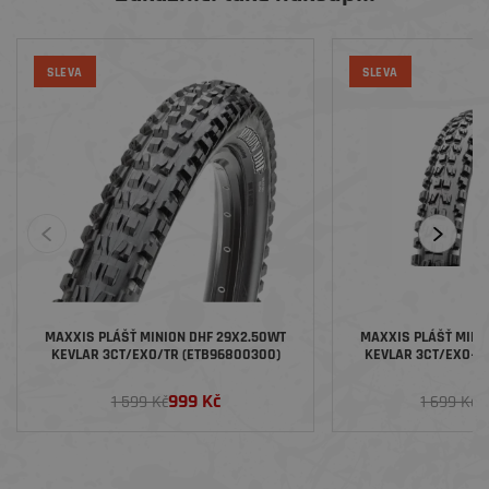
SLEVA
SLEVA
MAXXIS PLÁŠŤ MINION DHF 29X2.50WT
MAXXIS PLÁŠŤ MINI
KEVLAR 3CT/EXO/TR (ETB96800300)
KEVLAR 3CT/EXO+/T
999 Kč
1
1 599 Kč
1 699 Kč