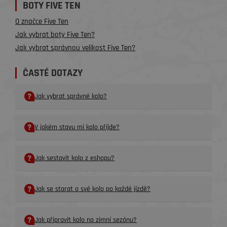
BOTY FIVE TEN
O značce Five Ten
Jak vybrat boty Five Ten?
Jak vybrat správnou velikost Five Ten?
ČASTÉ DOTAZY
Jak vybrat správné kolo?
V jakém stavu mi kolo příjde?
Jak sestavit kolo z eshopu?
Jak se starat o své kolo po každé jízdě?
Jak připravit kolo na zimní sezónu?