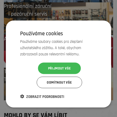
Profesionální záruční
i pozáruční servis
Používáme cookies
Až 4 % cashback
Používáme soubory cookies pro zlepšení
na další nákup
uživatelského zážitku. A také, abychom
zobrazovali pouze relevantní reklamu.
PŘIJMOUT VŠE
Test centrum
TREK zdarma
ODMÍTNOUT VŠE
ZOBRAZIT PODROBNOSTI
MOHLO BY SE VÁM LÍBIT