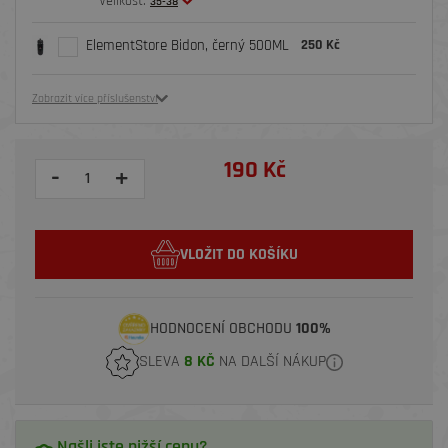
Velikost:
35-38
ElementStore Bidon, černý 500ML
250 Kč
Zobrazit více příslušenství
190 Kč
-
+
VLOŽIT DO KOŠÍKU
HODNOCENÍ OBCHODU
100%
SLEVA
8 KČ
NA DALŠÍ NÁKUP
Našli jste nižší cenu?