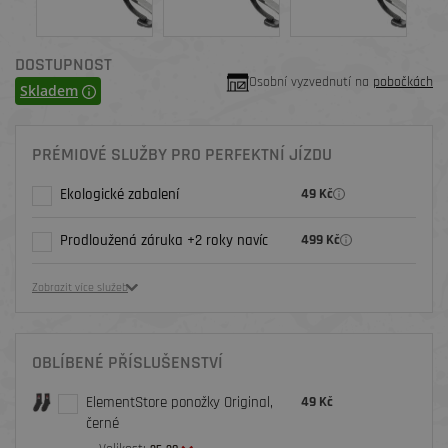
DOSTUPNOST
Osobní vyzvednutí na
pobočkách
Skladem
PRÉMIOVÉ SLUŽBY PRO PERFEKTNÍ JÍZDU
Ekologické zabalení
49 Kč
Prodloužená záruka +2 roky navíc
499 Kč
Zobrazit více služeb
OBLÍBENÉ PŘÍSLUŠENSTVÍ
ElementStore ponožky Original,
49 Kč
černé