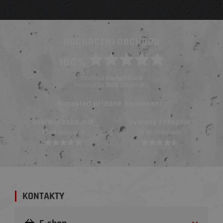
HODNOCENÍ OBCHODU
100%
Obchod
ElementStore
hodnotilo
zákazníků
1669
Naposled přidané hodnocení::
Ověřený zákazník
Ověřený zákazník
Před měsícem
Před měsícem
KONTAKTY