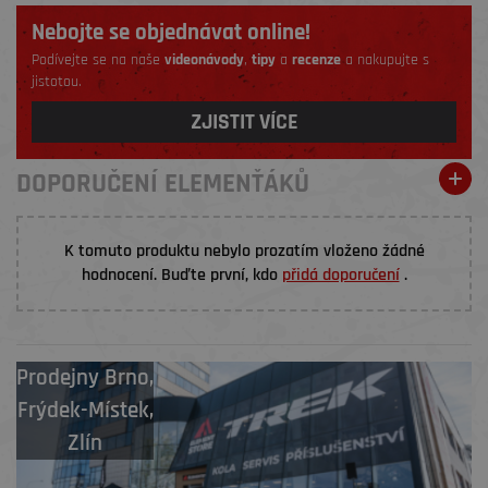
Nebojte se objednávat online!
Podívejte se na naše
videonávody
,
tipy
a
recenze
a nakupujte s
jistotou.
ZJISTIT VÍCE
DOPORUČENÍ ELEMENŤÁKŮ
K tomuto produktu nebylo prozatím vloženo žádné
hodnocení. Buďte první, kdo
přidá doporučení
.
Prodejny
Brno
,
Frýdek-Místek
,
Zlín