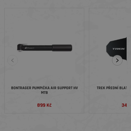
BONTRAGER PUMPIČKA AIR SUPPORT HV
TREK PŘEDNÍ BLATN
MTB
899 Kč
349