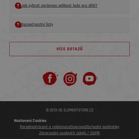
Jak vybrat správnou velikost kola pro dítě?
Bezpečnostní listy
VÍCE DOTAZŮ
© 2013–26 ELEMENTSTORE.CZ
Nastavení Cookies
Poradna
Vrácení a reklamace
Doprava
Obchodní podmínky
Zpracování osobních údajů / GDPR