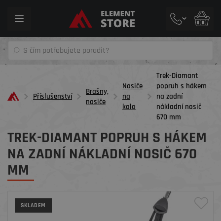
Toggle
navigation
Trek-Diamant
Nosiče
popruh s hákem
Brašny,
Příslušenství
na
na zadní
nosiče
kolo
nákladní nosič
670 mm
TREK-DIAMANT POPRUH S HÁKEM
NA ZADNÍ NÁKLADNÍ NOSIČ 670
MM
SKLADEM