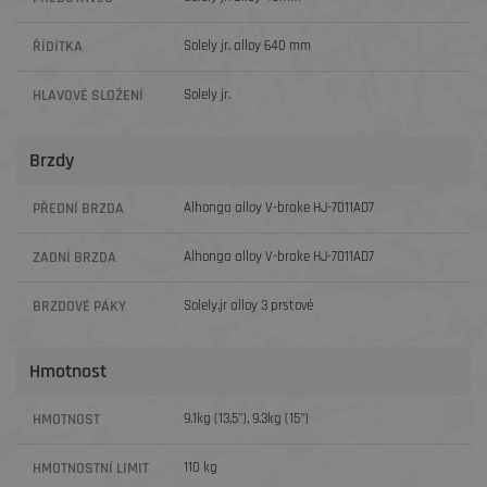
ŘÍDÍTKA
Solely jr. alloy 640 mm
HLAVOVÉ SLOŽENÍ
Solely jr.
Brzdy
PŘEDNÍ BRZDA
Alhonga alloy V-brake HJ-7011AD7
ZADNÍ BRZDA
Alhonga alloy V-brake HJ-7011AD7
BRZDOVÉ PÁKY
Solely.jr alloy 3 prstové
Hmotnost
HMOTNOST
9.1kg (13,5"), 9.3kg (15")
HMOTNOSTNÍ LIMIT
110 kg