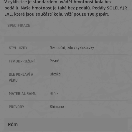
V cyklistice je standardem uvádět hmotnost kola bez
pedálů. Naše hmotnost je také bez pedálů. Pedály SOLELY.JR
EXL, které jsou součástí kola, váží pouze 190 g (pár).
SPECIFIKACE
STYL JÍZDY
Rekreační jízda / cyklostezky
TYP ODPRUŽENÍ
Pevné
DLE POHLAVÍ A
Dětská
VĚKU
MATERIÁL RÁMU
Hliník
PŘEVODY
Shimano
Rám