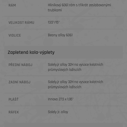
RÁM
Hliníkový 6061 rám s třikrát zeslabovanými
trubkami
VELIKOST RÁMU
13.5"/15"
VIDLICE
Beany alloy 6061
Zapletená kola-výplety
PŘEDNÍ NÁBOJ
Solely.jr alloy 32H na vysoce kvlatních
průmyslových ložiscích
ZADNÍ NÁBOJ
Solely.jr alloy 32H na vysoce kvlatních
průmyslových ložiscích
PLÁŠŤ
Innova 27,5 x 1,95"
RÁFEK
Solely jr. alloy