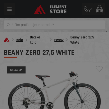
Toggle
navigation
Dětská
Beany Zero 27,5
Kola
Beany
kola
White
BEANY ZERO 27,5 WHITE
SKLADEM