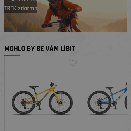
TREK zdarma
MOHLO BY SE VÁM LÍBIT