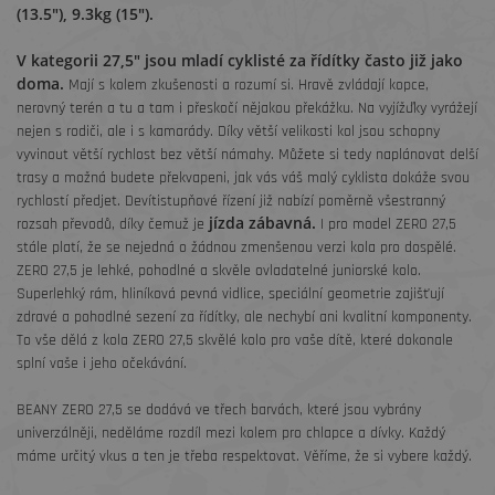
(13.5"), 9.3kg (15").
V kategorii 27,5" jsou mladí cyklisté za řídítky často již jako
doma.
Mají s kolem zkušenosti a rozumí si. Hravě zvládají kopce,
nerovný terén a tu a tam i přeskočí nějakou překážku. Na vyjížďky vyrážejí
nejen s rodiči, ale i s kamarády. Díky větší velikosti kol jsou schopny
vyvinout větší rychlost bez větší námahy. Můžete si tedy naplánovat delší
trasy a možná budete překvapeni, jak vás váš malý cyklista dokáže svou
rychlostí předjet. Devítistupňové řízení již nabízí poměrně všestranný
jízda zábavná.
rozsah převodů, díky čemuž je
I pro model ZERO 27,5
stále platí, že se nejedná o žádnou zmenšenou verzi kola pro dospělé.
ZERO 27,5 je lehké, pohodlné a skvěle ovladatelné juniorské kolo.
Superlehký rám, hliníková pevná vidlice, speciální geometrie zajišťují
zdravé a pohodlné sezení za řídítky, ale nechybí ani kvalitní komponenty.
To vše dělá z kola ZERO 27,5 skvělé kolo pro vaše dítě, které dokonale
splní vaše i jeho očekávání.
BEANY ZERO 27,5 se dodává ve třech barvách, které jsou vybrány
univerzálněji, neděláme rozdíl mezi kolem pro chlapce a dívky. Každý
máme určitý vkus a ten je třeba respektovat. Věříme, že si vybere každý.