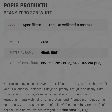
POPIS PRODUKTU
BEANY ZERO 27,5 WHITE
Úvod
Specifikace
Tabulka velikostí a recenze
Zero
MODEL
Hliník 6061
MATERIÁL RÁMU
135 - 155 cm (13.5"), 145 - 165 cm (15")
VHODNÉ PRO VÝŠKU
Není to tak dávno, co jste své dítě učili šlapat a teď zase potřebuje větší
kolo? Dokonce 27,5palcové? Čas je neúprosný. Letí jako splašený. Sami
to víme, a proto víme, že musíme pokrýt náš sortiment všemi
kategoriemi dětských kol, a to i pro starší děti. A právě pro ně nabízíme
kolo Beany ZERO 27,5 , které stejně jako většina kol z řady Beany přináší
s hmotností 9,1 kg
nejlehčí kolo na trhu ve své kategorii