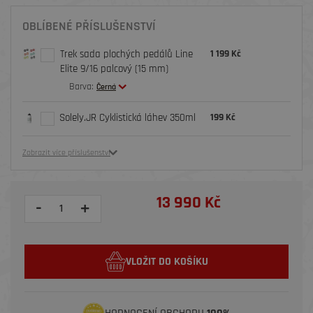
OBLÍBENÉ PŘÍSLUŠENSTVÍ
Trek sada plochých pedálů Line
1 199 Kč
Elite 9/16 palcový (15 mm)
Barva:
Černá
Solely.JR Cyklistická láhev 350ml
199 Kč
Zobrazit více příslušenství
13 990 Kč
-
+
VLOŽIT DO KOŠÍKU