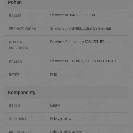
Pohon
ŘAZENÍ
Shimano SL-U4000 CUES 1x9
PŘEHAZOVAČKA
Shimano , RD-U4000, CUES, GS 9-SPEED
KLIKY A
Prowheel Charm alloy 6061, 32T, 152 mm
PŘEVODNÍK
KAZETA
Shimano CS-LG300-9, CUES, 9-SPEED 11-41T
ŘETĚZ
KMC
Komponenty
SEDLO
Beany
SEDLOVKA
Solely jr. alloy
PŘEDSTAVEC
Solely jr. alloy 40mm