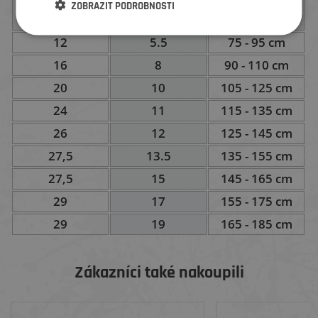
Vhodné pro
ZOBRAZIT PODROBNOSTI
Průměr kol
Velikost rámu
výšku
12
5.5
75 - 95 cm
16
8
90 - 110 cm
20
10
105 - 125 cm
24
11
115 - 135 cm
26
12
125 - 145 cm
27,5
13.5
135 - 155 cm
27,5
15
145 - 165 cm
29
17
155 - 175 cm
29
19
165 - 185 cm
Zákazníci také nakoupili