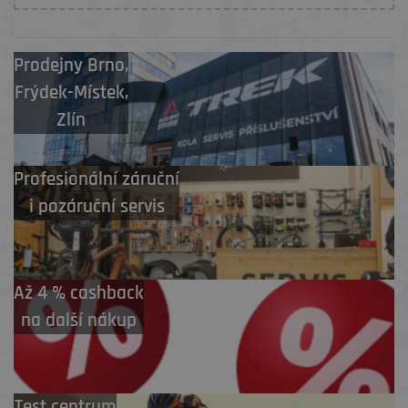
Prodejny
Brno
,
Frýdek-Místek
,
Zlín
Profesionální záruční
i pozáruční servis
Až 4 % cashback
na další nákup
Test centrum