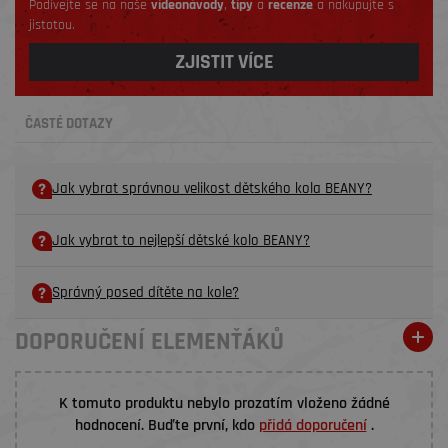
Podívejte se na naše
videonávody
,
tipy
a
recenze
a nakupujte s
jistotou.
ZJISTIT VÍCE
ČASTÉ DOTAZY
Jak vybrat správnou velikost dětského kola BEANY?
Jak vybrat to nejlepší dětské kolo BEANY?
Správný posed dítěte na kole?
DOPORUČENÍ ELEMENŤÁKŮ
K tomuto produktu nebylo prozatím vloženo žádné
hodnocení. Buďte první, kdo
přidá doporučení
.