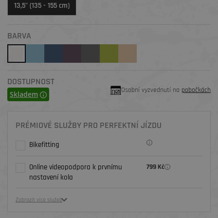
13,5" (135 - 155 cm)
BARVA
DOSTUPNOST
Osobní vyzvednutí na
pobočkách
Skladem
PRÉMIOVÉ SLUŽBY PRO PERFEKTNÍ JÍZDU
Bikefitting
Online videopodpora k prvnímu
799 Kč
nastavení kola
Zobrazit více služeb