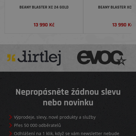
BEANY BLASTER XC 24 GOLD
BEANY BLASTER XC 2
13 990
Kč
13 990
Kč
Nepropásněte žádnou slevu
nebo novinku
Výprodeje, slevy, nové produkty a služby
Přes 50 000 odběratelů
Odhlášení na 1 klik, když se vám newsletter nebude