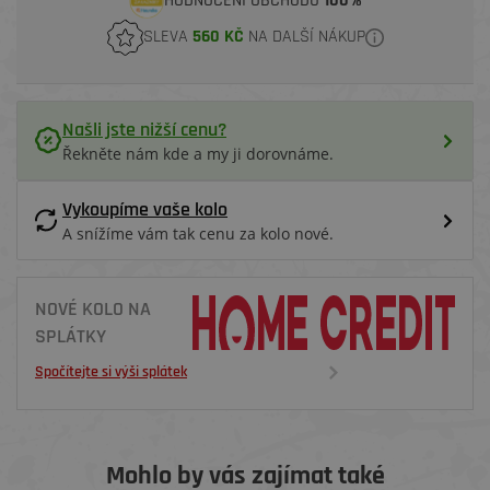
HODNOCENÍ OBCHODU
100%
SLEVA
560 KČ
NA DALŠÍ NÁKUP
Našli jste nižší cenu?
Řekněte nám kde a my ji dorovnáme.
Vykoupíme vaše kolo
A snížíme vám tak cenu za kolo nové.
NOVÉ KOLO NA
SPLÁTKY
Spočítejte si výši splátek
Mohlo by vás zajímat také