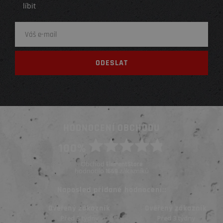
líbit
HODNOCENÍ OBCHODU
100%
Obchod
ElementStore
hodnotilo
zákazníků
1669
Naposled přidané hodnocení::
Ověřený zákazník
Ověřený zákazník
Před 3 týdny
Před 3 týdny