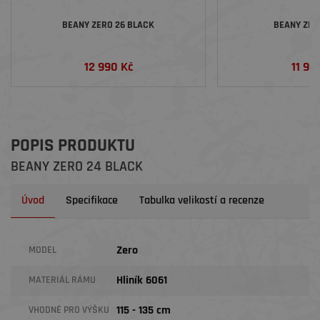
BEANY ZERO 26 BLACK
BEANY ZER
12 990 Kč
11 99
POPIS PRODUKTU
BEANY ZERO 24 BLACK
Úvod
Specifikace
Tabulka velikostí a recenze
Zero
MODEL
Hliník 6061
MATERIÁL RÁMU
115 - 135 cm
VHODNÉ PRO VÝŠKU