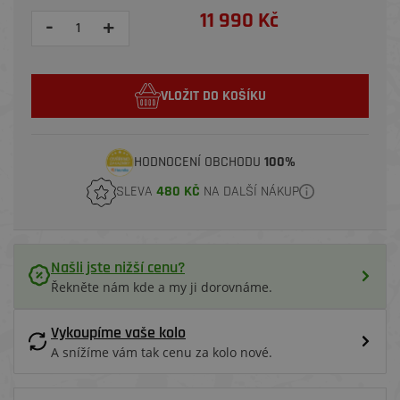
11 990 Kč
-
+
VLOŽIT DO KOŠÍKU
HODNOCENÍ OBCHODU
100%
SLEVA
480 KČ
NA DALŠÍ NÁKUP
Našli jste nižší cenu?
Řekněte nám kde a my ji dorovnáme.
Vykoupíme vaše kolo
A snížíme vám tak cenu za kolo nové.