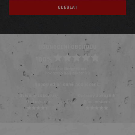
HODNOCENÍ OBCHODU
100%
Obchod
ElementStore
hodnotilo
zákazníků
1669
Naposled přidané hodnocení::
Ověřený zákazník
Ověřený zákazník
Před měsícem
Před měsícem