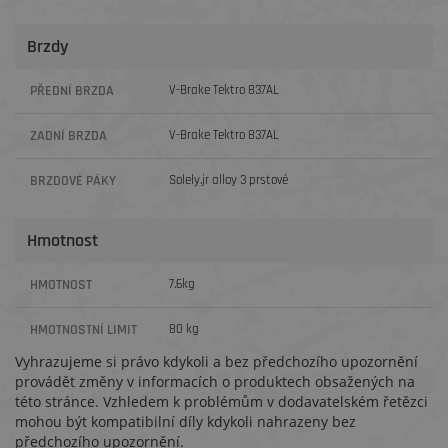
Brzdy
PŘEDNÍ BRZDA
V-Brake Tektro 837AL
ZADNÍ BRZDA
V-Brake Tektro 837AL
BRZDOVÉ PÁKY
Solely.jr alloy 3 prstové
Hmotnost
HMOTNOST
7.6kg
HMOTNOSTNÍ LIMIT
80 kg
Vyhrazujeme si právo kdykoli a bez předchozího upozornění
provádět změny v informacích o produktech obsažených na
této stránce. Vzhledem k problémům v dodavatelském řetězci
mohou být kompatibilní díly kdykoli nahrazeny bez
předchozího upozornění.