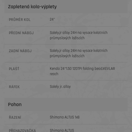
Zapletená kola-výplety
PRŮMĚR KOL
24"
PŘEDNÍ NÁBOJ
Solely.jr alloy 24H na vysoce kvlatních
průmyslových ložiscích
ZADNÍ NÁBOJ
Solely.jr alloy 24H na vysoce kvlatních
průmyslových ložiscích
PLÁŠŤ
Kenda 24*1.50 120TPI folding bead,KEVLAR
reach
RÁFEK
Solely jr. alloy
Pohon
ŘAZENÍ
Shimano ALTUS 1x8
PŘEHAZOVAČKA
Shimano ALTUS