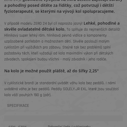
a pohodlný posed dítěte za řídítky, což potvrzují i dětští
fyzioterapeuté, se kterými na vývoji kol spolupracujeme.
Lehké, pohodlné a
V případě modelu ZERO 24 byl cíl naprosto jasný!
skvěle ovladatelné dětské kolo.
To splňuje do nejmenších detailů!
Hliníkový super lehký rám, hliníková pevná vidlice a komponenty
uzpůsobené potřebám a možnostem dětí. Skvěle poslouží malým
cyklistům při vyjížďkách pro zábavu. Stejně tak bez problémů splní
požadavky těch, kteří vyžadují od kola maximální výkon při dětských
závodech, spokojeni budou všichni - malý závodník i jeho rodiče.
Na kolo je možné použít pláště, až do šířky 2,25"
V cyklistické branži je standardní uvádět váhu kola bez pedálů. I námi
uváděná váha je bez pedálů. Pedály SOLELY.JR EXL, které jsou součástí
kola váží pouhých 190 g (pár).
SPECIFIKACE
Rekreační jízda / cyklostezky