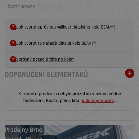
ČASTÉ DOTAZY
Jak vybrat správnou velikost dětského kola BEANY?
Jak vybrat to nejlepší dětské kolo BEANY?
Správný posed dítěte na kole?
DOPORUČENÍ ELEMENŤÁKŮ
K tomuto produktu nebylo prozatím vloženo žádné
hodnocení. Buďte první, kdo
přidá doporučení
.
Prodejny
Brno
,