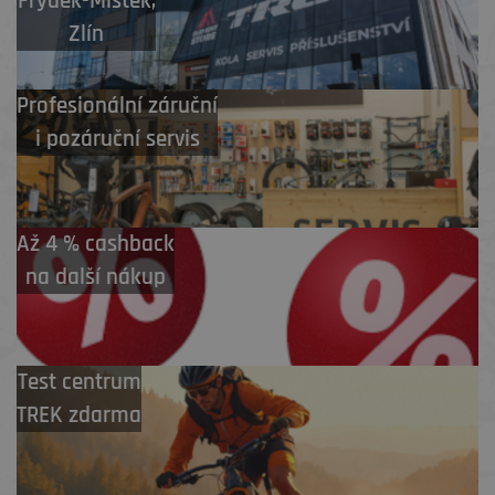
Frýdek-Místek
,
Zlín
Profesionální záruční
i pozáruční servis
Až 4 % cashback
na další nákup
Test centrum
TREK zdarma