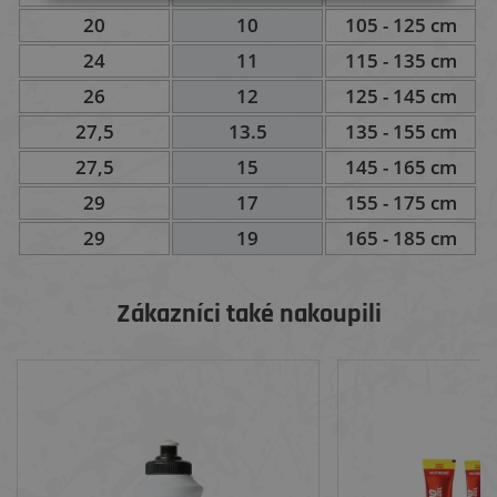
20
10
105 - 125 cm
24
11
115 - 135 cm
26
12
125 - 145 cm
27,5
13.5
135 - 155 cm
27,5
15
145 - 165 cm
29
17
155 - 175 cm
29
19
165 - 185 cm
Zákazníci také nakoupili