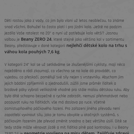
Děti rostou jako z vody, co jim bylo vloni už letos neoblečou, to známe
snad všichni. Bohužel to často platí i pro jízdní kola. Ještě na podzim
jezdila Vaše ratolest na 20“ a nyní už potřebuje kolo větší? Jasnou
Beany ZERO 24
volbou je
, které stejně jako většina kol v sortimentu
nejlehčí dětské kolo na trhu s
Beany, představuje v dané kategorii
váhou kola pouhých 7,6 kg
.
V kategorii 24“ kol se už setkáváme se zkušenějšími cyklisty, mají něco
naježděno a rádi zkoumají, co všechno se na kole dá provádět, co
vyjedou, co přeskočí, poměřují své síly nejen s vrstevníky. Abychom jim
jejich bádání zpříjemnili a zjednodušili, zúžili jsme průměr řídítek a
brzdové páky vybrali velikostně vhodné pro stále malou dětskou ruku. Aby
bylo dítě schopno bezpečně a rychle zabrzdit, nemusí přehmatávat nebo
posouvat ruku na řídítkách, vše má doslova po ruce. Včetně
osmistupňového páčkového řazení. Pro zařazení jiného převodu není
zapotřebí vyvinout sílu, jako je tomu obvykle u otočných systémů, s
páčkovým řazením jde převod změnit snadno a bez většího úsilí. Dítě se
tedy stále může věnovat jízdě a mít řídítka plně pod kontrolou. I u Beany
geometrie vyvíjena na míru dětem. Zajišťuje zdravý
ZERO 24 je