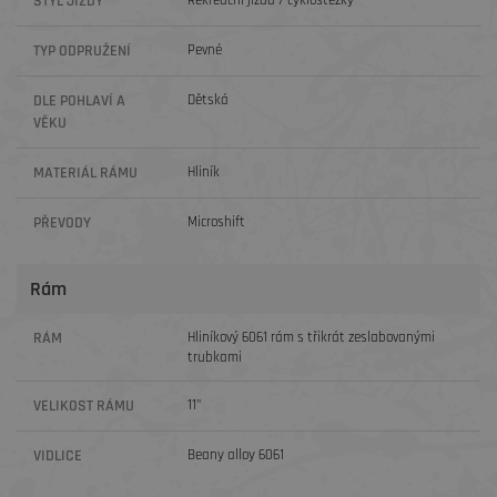
STYL JÍZDY
TYP ODPRUŽENÍ
Pevné
DLE POHLAVÍ A
Dětská
VĚKU
MATERIÁL RÁMU
Hliník
PŘEVODY
Microshift
Rám
RÁM
Hliníkový 6061 rám s třikrát zeslabovanými
trubkami
VELIKOST RÁMU
11"
VIDLICE
Beany alloy 6061