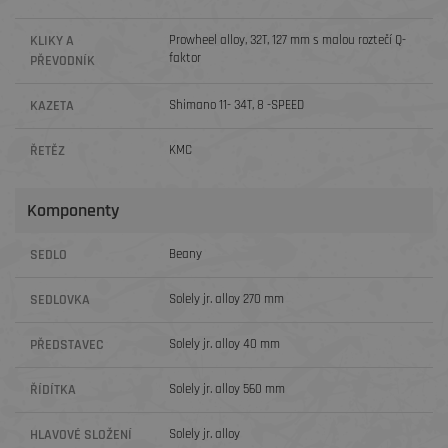
KLIKY A
Prowheel alloy, 32T, 127 mm s malou roztečí Q-
faktor
PŘEVODNÍK
KAZETA
Shimano 11- 34T, 8 -SPEED
ŘETĚZ
KMC
Komponenty
SEDLO
Beany
SEDLOVKA
Solely jr. alloy 270 mm
PŘEDSTAVEC
Solely jr. alloy 40 mm
ŘÍDÍTKA
Solely jr. alloy 560 mm
HLAVOVÉ SLOŽENÍ
Solely jr. alloy