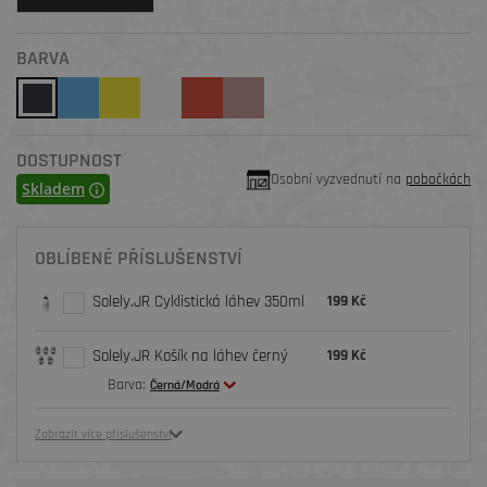
BARVA
DOSTUPNOST
Osobní vyzvednutí na
pobočkách
Skladem
OBLÍBENÉ PŘÍSLUŠENSTVÍ
Solely.JR Cyklistická láhev 350ml
199 Kč
Solely.JR Košík na láhev černý
199 Kč
Barva:
Černá/Modrá
Zobrazit více příslušenství