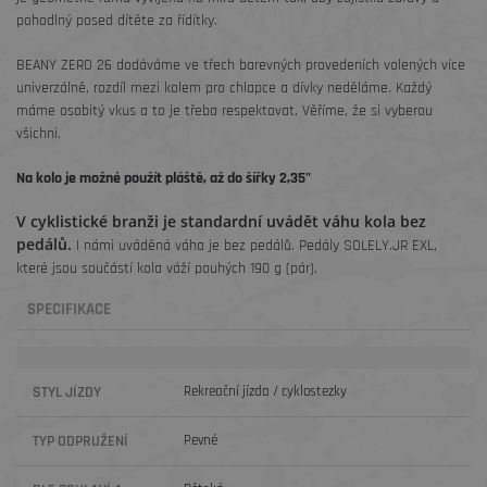
pohodlný posed dítěte za řídítky.
BEANY ZERO 26 dodáváme ve třech barevných provedeních volených více
univerzálně, rozdíl mezi kolem pro chlapce a dívky neděláme. Každý
máme osobitý vkus a to je třeba respektovat. Věříme, že si vyberou
všichni.
Na kolo je možné použít pláště, až do šířky 2,35"
V cyklistické branži je standardní uvádět váhu kola bez
pedálů.
I námi uváděná váha je bez pedálů. Pedály SOLELY.JR EXL,
které jsou součástí kola váží pouhých 190 g (pár).
SPECIFIKACE
STYL JÍZDY
Rekreační jízda / cyklostezky
TYP ODPRUŽENÍ
Pevné