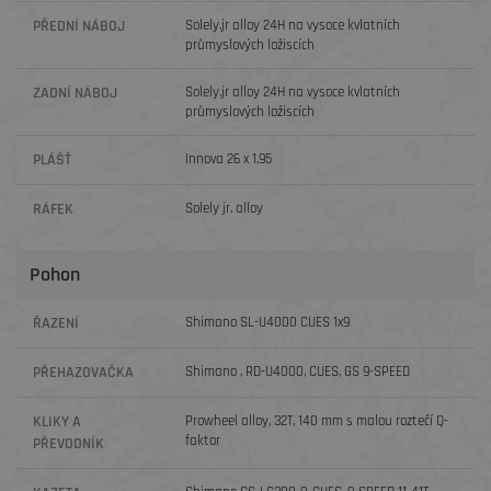
PŘEDNÍ NÁBOJ
Solely.jr alloy 24H na vysoce kvlatních
průmyslových ložiscích
ZADNÍ NÁBOJ
Solely.jr alloy 24H na vysoce kvlatních
průmyslových ložiscích
PLÁŠŤ
Innova 26 x 1,95
RÁFEK
Solely jr. alloy
Pohon
ŘAZENÍ
Shimano SL-U4000 CUES 1x9
PŘEHAZOVAČKA
Shimano , RD-U4000, CUES, GS 9-SPEED
KLIKY A
Prowheel alloy, 32T, 140 mm s malou roztečí Q-
faktor
PŘEVODNÍK