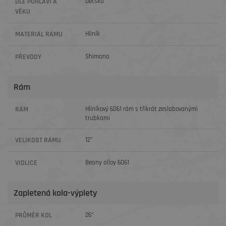
DLE POHLAVÍ A
Dětská
VĚKU
MATERIÁL RÁMU
Hliník
PŘEVODY
Shimano
Rám
RÁM
Hliníkový 6061 rám s třikrát zeslabovanými
trubkami
VELIKOST RÁMU
12"
VIDLICE
Beany alloy 6061
Zapletená kola-výplety
PRŮMĚR KOL
26“