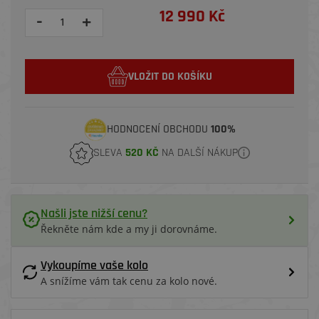
12 990 Kč
-
+
VLOŽIT DO KOŠÍKU
HODNOCENÍ OBCHODU
100%
SLEVA
520 KČ
NA DALŠÍ NÁKUP
Našli jste nižší cenu?
Řekněte nám kde a my ji dorovnáme.
Vykoupíme vaše kolo
A snížíme vám tak cenu za kolo nové.