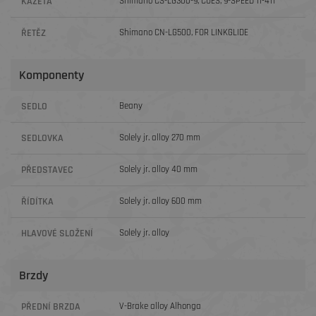
KAZETA
Shimano CS-LG300-9, CUES, 9-SPEED 11-41T
ŘETĚZ
Shimano CN-LG500, FOR LINKGLIDE
Komponenty
SEDLO
Beany
SEDLOVKA
Solely jr. alloy 270 mm
PŘEDSTAVEC
Solely jr. alloy 40 mm
ŘÍDÍTKA
Solely jr. alloy 600 mm
HLAVOVÉ SLOŽENÍ
Solely jr. alloy
Brzdy
PŘEDNÍ BRZDA
V-Brake alloy Alhonga