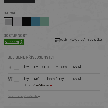
BARVA
DOSTUPNOST
Osobní vyzvednutí na
pobočkách
Skladem
OBLÍBENÉ PŘÍSLUŠENSTVÍ
Solely.JR Cyklistická láhev 350ml
199 Kč
Solely.JR Košík na láhev černý
199 Kč
Barva:
Černá/Modrá
Zobrazit více příslušenství