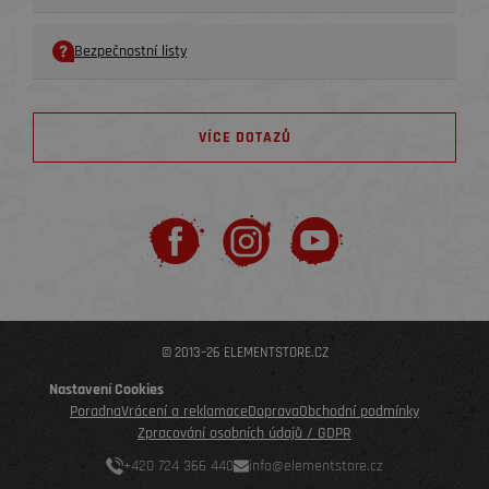
Bezpečnostní listy
VÍCE DOTAZŮ
© 2013–26 ELEMENTSTORE.CZ
Nastavení Cookies
Poradna
Vrácení a reklamace
Doprava
Obchodní podmínky
Zpracování osobních údajů / GDPR
+420 724 366 440
info@elementstore.cz