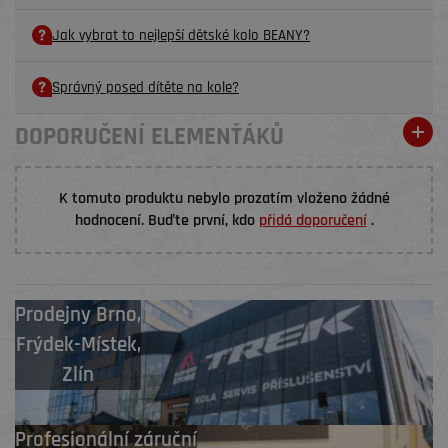
Jak vybrat to nejlepší dětské kolo BEANY?
Správný posed dítěte na kole?
DOPORUČENÍ ELEMENŤÁKŮ
K tomuto produktu nebylo prozatím vloženo žádné
hodnocení. Buďte první, kdo
přidá doporučení
.
Prodejny
Brno
,
Frýdek-Místek
,
Zlín
Profesionální záruční