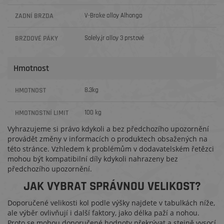
ZADNÍ BRZDA
V-Brake alloy Alhonga
BRZDOVÉ PÁKY
Solely.jr alloy 3 prstové
Hmotnost
HMOTNOST
8.3kg
HMOTNOSTNÍ LIMIT
100 kg
Vyhrazujeme si právo kdykoli a bez předchozího upozornění
provádět změny v informacích o produktech obsažených na
této stránce. Vzhledem k problémům v dodavatelském řetězci
mohou být kompatibilní díly kdykoli nahrazeny bez
předchozího upozornění.
JAK VYBRAT SPRÁVNOU VELIKOST?
Doporučené velikosti kol podle výšky najdete v tabulkách níže,
ale výběr ovlivňují i další faktory, jako délka paží a nohou.
Proto se mohou doporučené hodnoty překrývat a stejně vysocí