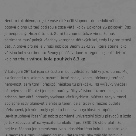
Není to tak dávno, co jste vaše dítě učili šlápnout do pedálů vůbec
poprvé a ono už teď potřebuje zase větší kolo? Dokonce 26 palcové? Čas
je neúprosný. Hrozně to letí. Sami to známe, takže víme, že náš
sortiment musí pokrýt všechny kategorie dětských kol, tedy i ty pro starší
děti. A právě pro ně je v naší nabídce Beany ZERO 26, které stejně jako
většina kol v sortimentu Beany přináší v dané kategorii nejlehčí dětské
váhou kola pouhých 8,3 kg.
kolo na trhu s
V kategorii 26" kol jsou už často mladí cyklisté za řídítky jako doma. Mají
zkušenosti a s kolem si rozumí. Hravě zdolají kopec, překonají terénní
nerovnost, sem tam i přeskočí nějakou tu překážku. Na vyjížďky vyrážejí
už nejen s rodiči ale i jen s kamarády. Díky většímu rozměru kol jsou
schopni bez větší námahy vyvinout větší rychlost. Můžete tedy v rámci
společné jízdy plánovat členitější terén, delší trasy a možná budete
překvapeni, jak vám malý cyklista bude svou rychlostí zatápět.
Devítistupňové řazení už nabízí poměrně univerzální škálu převodů a jízda
je tak zábavou, ať už vyrazíte kamkoliv. I pro ZERO 26 stále platí, že
nejde o žádnou jen zmenšenou verzi dospěláckého kola. I u tohoto kola
je geometrie rámu vyvíjena na míru dětem tak, aby zajistila zdravý a