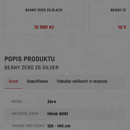
BEANY ZERO 26 BLACK
BEANY ZERO
12 990 Kč
12 99
POPIS PRODUKTU
BEANY ZERO 26 SILVER
Úvod
Specifikace
Tabulka velikostí a recenze
Zero
MODEL
Hliník 6061
MATERIÁL RÁMU
125 - 145 cm
VHODNÉ PRO VÝŠKU