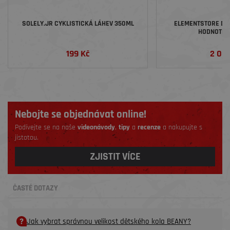
SOLELY.JR CYKLISTICKÁ LÁHEV 350ML
ELEMENTSTORE DÁ
HODNOTĚ 2
199 Kč
2 00
Nebojte se objednávat online!
Podívejte se na naše
videonávody
,
tipy
a
recenze
a nakupujte s
jistotou.
ZJISTIT VÍCE
ČASTÉ DOTAZY
Jak vybrat správnou velikost dětského kola BEANY?