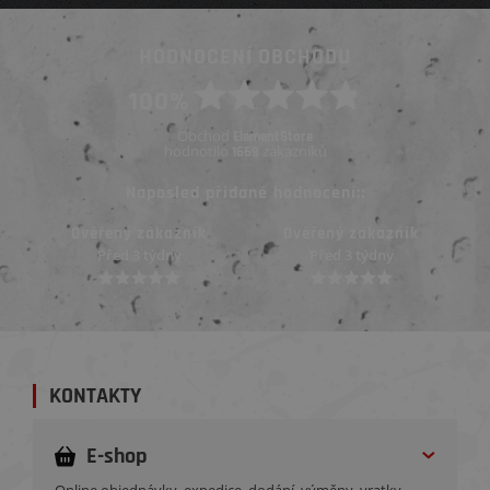
HODNOCENÍ OBCHODU
100%
Obchod
ElementStore
hodnotilo
zákazníků
1669
Naposled přidané hodnocení::
Ověřený zákazník
Ověřený zákazník
Před 3 týdny
Před 3 týdny
KONTAKTY
E-shop
Online objednávky, expedice, dodání, výměny, vratky,