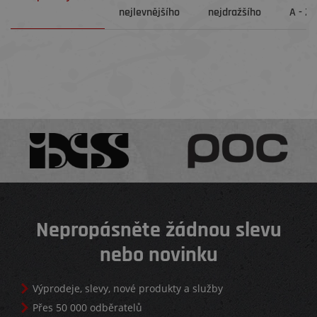
nejlevnějšího
nejdražšího
A - Z
Nepropásněte žádnou slevu
nebo novinku
Výprodeje, slevy, nové produkty a služby
Přes 50 000 odběratelů