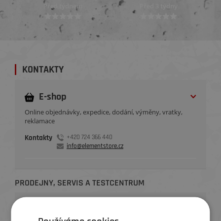
Před týdnem
Před 3 týdny
KONTAKTY
E-shop
Online objednávky, expedice, dodání, výměny, vratky,
reklamace
Kontakty
+420 724 366 440
info@elementstore.cz
PRODEJNY, SERVIS A TESTCENTRUM
Brno