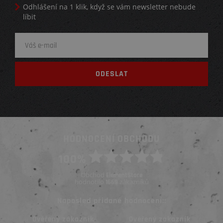
Odhlášení na 1 klik, když se vám newsletter nebude
líbit
HODNOCENÍ OBCHODU
100%
Obchod
ElementStore
hodnotilo
zákazníků
1669
Naposled přidané hodnocení::
Ověřený zákazník
Ověřený zákazník