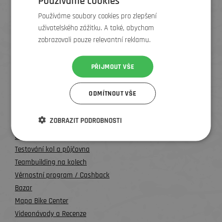
Používáme cookies
Používáme soubory cookies pro zlepšení
uživatelského zážitku. A také, abychom
Frýdek-Místek
zobrazovali pouze relevantní reklamu.
PŘIJMOUT VŠE
Zlín
ODMÍTNOUT VŠE
Všechny kontakty
UŽITEČNÉ INFO
ZOBRAZIT PODROBNOSTI
O nás
Testování kol a půjčovna
Teambuilding na kolech
Věrnostní program / Cashback
Bazar
Mapa Bike Center
Videonávody a Recenze