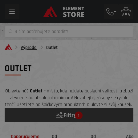
Toggle
navigation
Výprodej
Outlet
OUTLET
´
Objevte náš
Outlet –
místo, kde najdete poslední velikosti a zboží
zlevněné na absolutní minimum! Neváhejte, zásoby se rychle
tenčí. Ušetřete na špičkových produktech a ulovte si svůj kousek.
Filtry
1
Doporučujeme
Od
Od
Abec