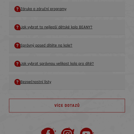
Záruka a záruční programy
Jak vybrat to nejlepší dětské kolo BEANY?
Správný posed dítěte na kole?
Jak vybrat správnou velikost kola pro dítě?
Bezpečnostní listy
VÍCE DOTAZŮ