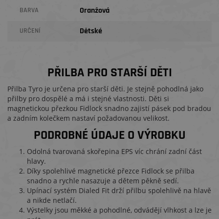
Oranžová
BARVA
Dětské
URČENÍ
PŘILBA PRO STARŠÍ DĚTI
Přilba Tyro je určena pro starší děti. Je stejně pohodlná jako
přilby pro dospělé a má i stejné vlastnosti. Děti si
magnetickou přezkou Fidlock snadno zajistí pásek pod bradou
a zadním kolečkem nastaví požadovanou velikost.
PODROBNÉ ÚDAJE O VÝROBKU
Odolná tvarovaná skořepina EPS víc chrání zadní část
hlavy.
Díky spolehlivé magnetické přezce Fidlock se přilba
snadno a rychle nasazuje a dětem pěkně sedí.
Upínací systém Dialed Fit drží přilbu spolehlivě na hlavě
a nikde netlačí.
Výstelky jsou měkké a pohodlné, odvádějí vlhkost a lze je