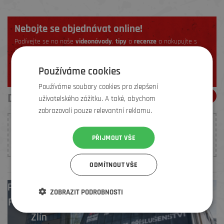
Nebojte se objednávat online!
Podívejte se na naše
videonávody
,
tipy
a
recenze
a nakupujte s
jistotou.
ZJISTIT VÍCE
Používáme cookies
Používáme soubory cookies pro zlepšení
DOPORUČENÍ ELEMENŤÁKŮ
uživatelského zážitku. A také, abychom
zobrazovali pouze relevantní reklamu.
K tomuto produktu nebylo prozatím vloženo žádné
PŘIJMOUT VŠE
hodnocení. Buďte první, kdo
přidá doporučení
.
ODMÍTNOUT VŠE
Prodejny
Brno
,
ZOBRAZIT PODROBNOSTI
Frýdek-Místek
,
Zlín