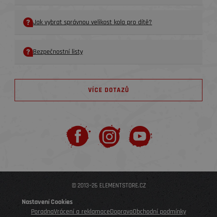
Jak vybrat správnou velikost kola pro dítě?
Bezpečnostní listy
VÍCE DOTAZŮ
© 2013–26 ELEMENTSTORE.CZ
Nastavení Cookies
Poradna
Vrácení a reklamace
Doprava
Obchodní podmínky