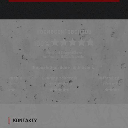
HODNOCENÍ OBCHODU
100%
Obchod
ElementStore
hodnotilo
zákazníků
1669
Naposled přidané hodnocení::
Ověřený zákazník
Ověřený zákazník
Před měsícem
Před měsícem
KONTAKTY