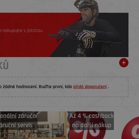
 nakupujte s jistotou.
KŮ
o žádné hodnocení. Buďte první, kdo
přidá doporučení
.
onální záruční
Až 4 % cashback
áruční servis
na další nákup