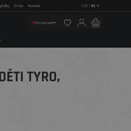
CZE |
Kč
jížďky
O nás
Kontakt
Chci poradit
DĚTI TYRO,