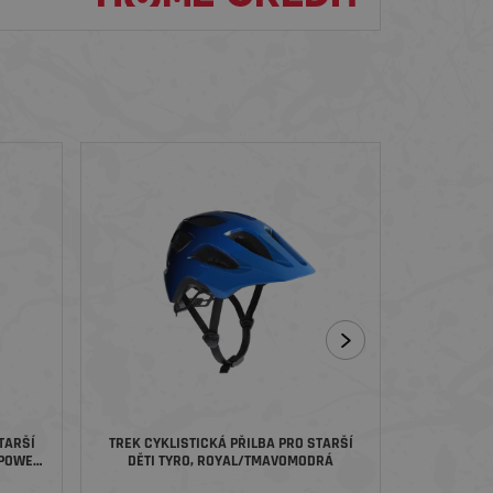
TARŠÍ
TREK CYKLISTICKÁ PŘILBA PRO STARŠÍ
TREK CYKL
/POWER
DĚTI TYRO, ROYAL/TMAVOMODRÁ
DĚTI TY