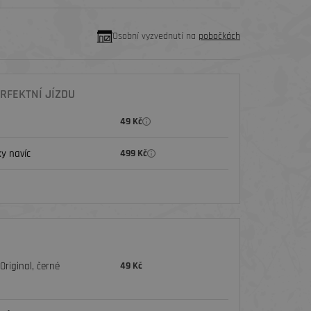
Osobní vyzvednutí na
pobočkách
RFEKTNÍ JÍZDU
49 Kč
y navíc
499 Kč
riginal, černé
49 Kč