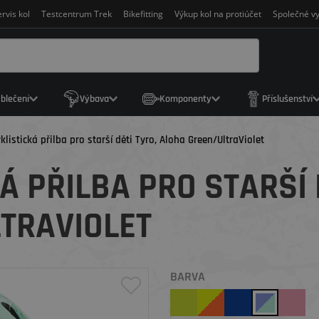
rvis kol
Testcentrum Trek
Bikefitting
Výkup kol na protiúčet
Společné vy
blečení
Výbava
Komponenty
Příslušenství
klistická přilba pro starší děti Tyro, Aloha Green/UltraViolet
Á PŘILBA PRO STARŠÍ 
TRAVIOLET
BARVA