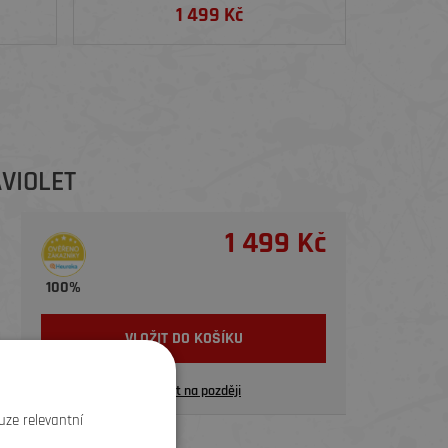
1 499 Kč
AVIOLET
1 499 Kč
100%
VLOŽIT DO KOŠÍKU
Uložit na později
uze relevantní