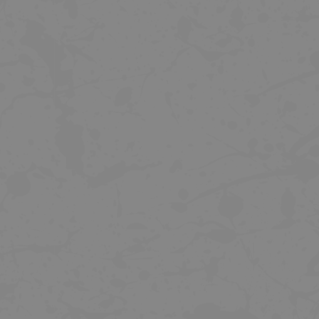
TREK DRŽÁK ZADNÍHO SVĚTLA QUICK
KLÍČ K DOTAŽENÍ VENTILKU I
CONNECT
NÁSTAVCE VENTILKU
129 Kč
10 Kč