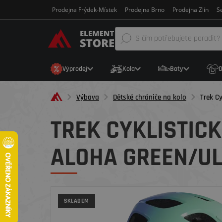
Prodejna Frýdek-Místek
Prodejna Brno
Prodejna Zlín
Se
Výprodej
Kola
Boty
O
Výbava
Dětské chrániče na kolo
Trek Cy
TREK CYKLISTICK
ALOHA GREEN/UL
SKLADEM