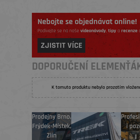
Nebojte se objednávat online!
Podívejte se na naše
videonávody
,
tipy
a
recenze
a
ZJISTIT VÍCE
DOPORUČENÍ ELEMENŤÁ
K tomuto produktu nebylo prozatím vložen
Prodejny
Brno
,
Profesi
Frýdek-Místek
,
i poz
Zlín