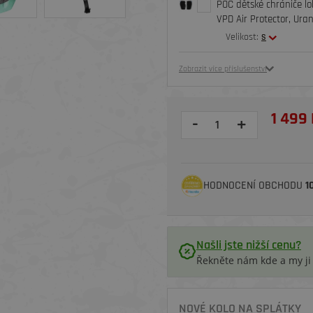
POC dětské chrániče lo
VPD Air Protector, Ura
Velikost:
S
Zobrazit více příslušenství
1 499 
-
+
HODNOCENÍ OBCHODU
1
Našli jste nižší cenu?
Řekněte nám kde a my j
NOVÉ KOLO NA SPLÁTKY