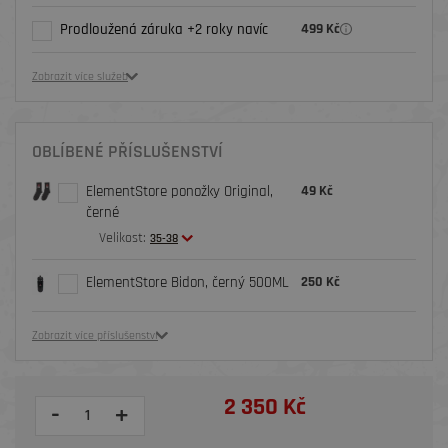
Prodloužená záruka +2 roky navíc
499 Kč
Zobrazit více služeb
OBLÍBENÉ PŘÍSLUŠENSTVÍ
ElementStore ponožky Original,
49 Kč
černé
Velikost:
35-38
ElementStore Bidon, černý 500ML
250 Kč
Zobrazit více příslušenství
2 350 Kč
-
+