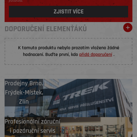
jistotou.
ZJISTIT VÍCE
DOPORUČENÍ ELEMENŤÁKŮ
K tomuto produktu nebylo prozatím vloženo žádné
hodnocení. Buďte první, kdo
přidá doporučení
.
Prodejny
Brno
,
Frýdek-Místek
,
Zlín
Profesionální záruční
i pozáruční servis