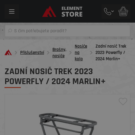
Toggle
navigation
Nosiče
Zadní nosič Trek
Brašny,
Příslušenství
na
2023 Powerfly /
nosiče
kolo
2024 Marlin+
ZADNÍ NOSIČ TREK 2023
POWERFLY / 2024 MARLIN+