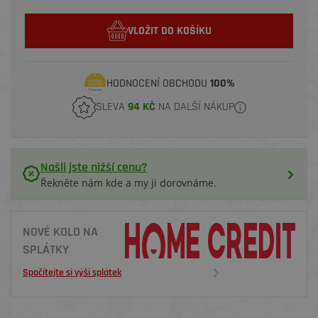
VLOŽIT DO KOŠÍKU
HODNOCENÍ OBCHODU
100%
SLEVA
94 KČ
NA DALŠÍ NÁKUP
Našli jste nižší cenu?
Řekněte nám kde a my ji dorovnáme.
NOVÉ KOLO NA
SPLÁTKY
Spočítejte si výši splátek