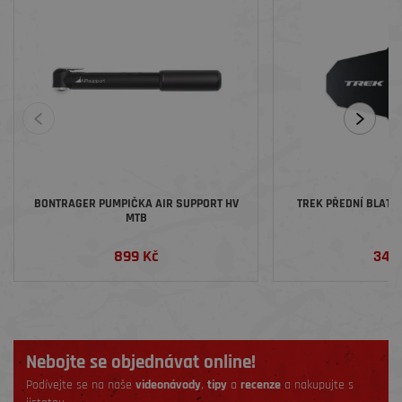
BONTRAGER PUMPIČKA AIR SUPPORT HV
TREK PŘEDNÍ BLATN
MTB
899 Kč
349
Nebojte se objednávat online!
Podívejte se na naše
videonávody
,
tipy
a
recenze
a nakupujte s