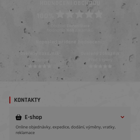
HODNOCENÍ OBCHODU
100%
Obchod
ElementStore
hodnotilo
zákazníků
1669
Naposled přidané hodnocení::
Ověřený zákazník
Ověřený zákazník
Před týdnem
Před 3 týdny
KONTAKTY
E-shop
Online objednávky, expedice, dodání, výměny, vratky,
reklamace