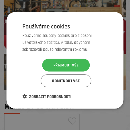
Až 4 % cashback
Používáme cookies
na další nákup
Používáme soubory cookies pro zlepšení
uživatelského zážitku. A také, abychom
zobrazovali pouze relevantní reklamu.
Test centrum
PŘIJMOUT VŠE
TREK zdarma
ODMÍTNOUT VŠE
ZOBRAZIT PODROBNOSTI
MOHLO BY SE VÁM LÍBIT