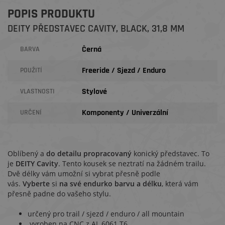
POPIS PRODUKTU
DEITY PŘEDSTAVEC CAVITY, BLACK, 31,8 MM
Černá
BARVA
Freeride / Sjezd / Enduro
POUŽITÍ
Stylové
VLASTNOSTI
Komponenty / Univerzální
URČENÍ
Oblíbený a
do detailu propracovaný
konický
představec. To
je
DEITY Cavity
. Tento kousek se neztratí na žádném trailu.
Dvě délky vám umožní si vybrat přesně podle
vás.
Vyberte
si
na své endurko barvu a délku
, která vám
přesně padne do vašeho stylu.
určený pro trail / sjezd / enduro / all mountain
vyroben na CNC z AL 6061 T6