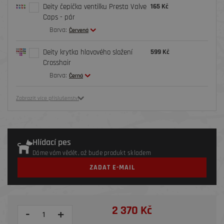
Deity čepička ventilku Presta Valve
165 Kč
Caps - pár
Barva:
Červená
Deity krytka hlavového složení
599 Kč
Crosshair
Barva:
Černá
Zobrazit více příslušenství
Hlídací pes
Dáme vám vědět, až bude produkt skladem
ZADAT E-MAIL
2 370 Kč
-
+