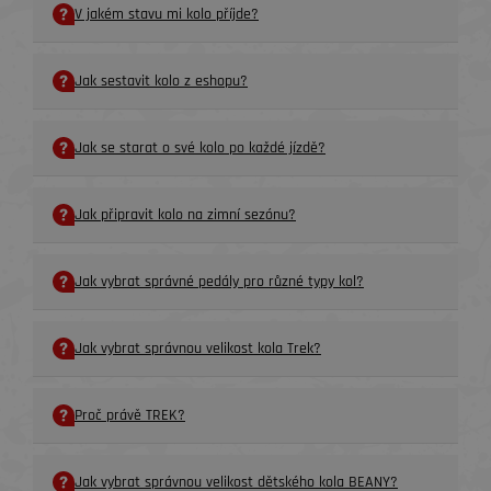
V jakém stavu mi kolo příjde?
Jak sestavit kolo z eshopu?
Jak se starat o své kolo po každé jízdě?
Jak připravit kolo na zimní sezónu?
Jak vybrat správné pedály pro různé typy kol?
Jak vybrat správnou velikost kola Trek?
Proč právě TREK?
Jak vybrat správnou velikost dětského kola BEANY?