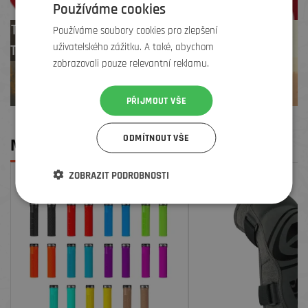
Používáme cookies
Test centrum
Používáme soubory cookies pro zlepšení
uživatelského zážitku. A také, abychom
TREK zdarma
zobrazovali pouze relevantní reklamu.
PŘIJMOUT VŠE
ODMÍTNOUT VŠE
MOHLO BY SE VÁM LÍBIT
ZOBRAZIT PODROBNOSTI
SLEVA