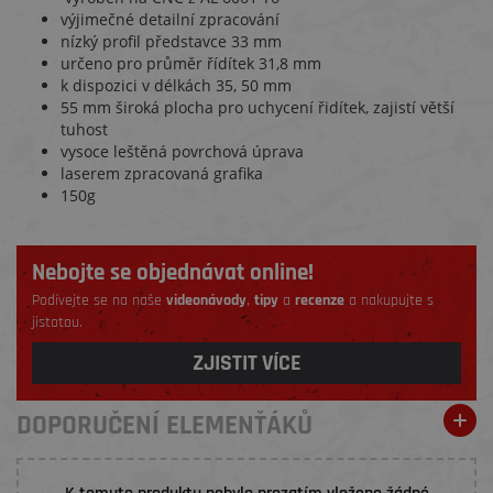
výjimečné detailní zpracování
nízký profil představce 33 mm
určeno pro průměr řídítek 31,8 mm
k dispozici v délkách 35, 50 mm
55 mm široká plocha pro uchycení řidítek, zajistí větší
tuhost
vysoce leštěná povrchová úprava
laserem zpracovaná grafika
150g
Nebojte se objednávat online!
Podívejte se na naše
videonávody
,
tipy
a
recenze
a nakupujte s
jistotou.
ZJISTIT VÍCE
DOPORUČENÍ ELEMENŤÁKŮ