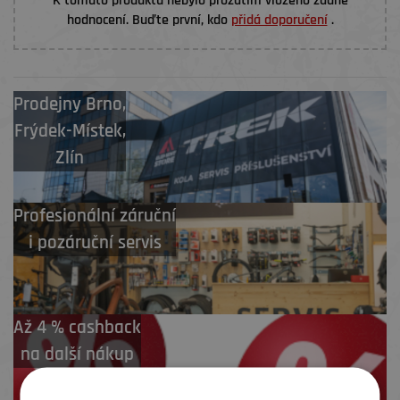
K tomuto produktu nebylo prozatím vloženo žádné
hodnocení. Buďte první, kdo
přidá doporučení
.
Prodejny
Brno
,
Frýdek-Místek
,
Zlín
Profesionální záruční
i pozáruční servis
Až 4 % cashback
na další nákup