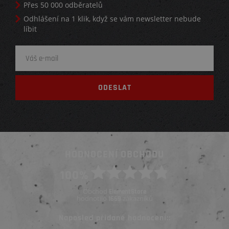
Přes 50 000 odběratelů
Odhlášení na 1 klik, když se vám newsletter nebude
líbit
HODNOCENÍ OBCHODU
100%
Obchod
ElementStore
hodnotilo
zákazníků
1669
Naposled přidané hodnocení::