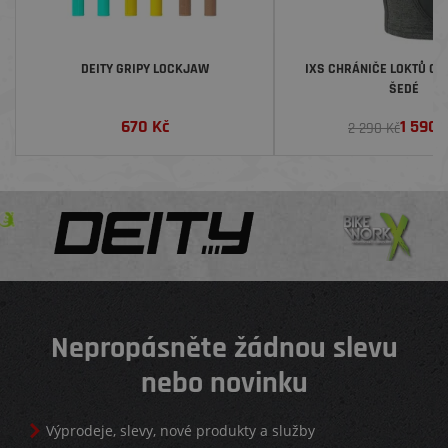
DEITY GRIPY LOCKJAW
IXS CHRÁNIČE LOKTŮ CA
ŠEDÉ
670
Kč
1 590
2 290 Kč
Nepropásněte žádnou slevu
nebo novinku
Výprodeje, slevy, nové produkty a služby