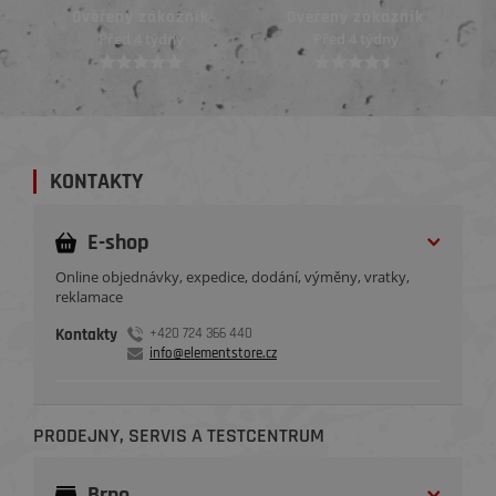
Ověřený zákazník
Ověřený zákazník
Před 4 týdny
Před 4 týdny
KONTAKTY
E-shop
Online objednávky, expedice, dodání, výměny, vratky,
reklamace
Kontakty
+420 724 366 440
info@elementstore.cz
PRODEJNY, SERVIS A TESTCENTRUM
Brno