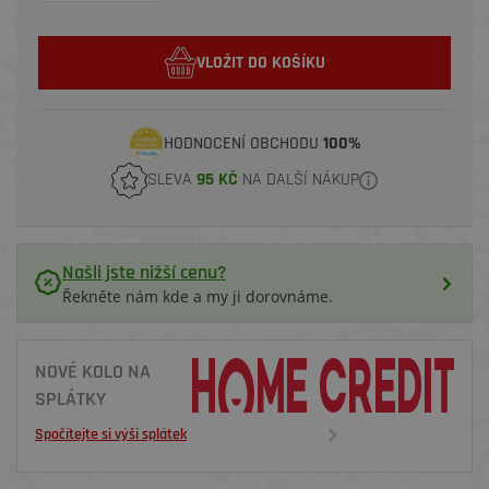
VLOŽIT DO KOŠÍKU
HODNOCENÍ OBCHODU
100%
SLEVA
95 KČ
NA DALŠÍ NÁKUP
Našli jste nižší cenu?
Řekněte nám kde a my ji dorovnáme.
NOVÉ KOLO NA
SPLÁTKY
Spočítejte si výši splátek