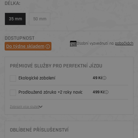
DÉLKA:
35 mm
50 mm
DOSTUPNOST
Osobní vyzvednutí na
pobočkách
Do týdne skladem
PRÉMIOVÉ SLUŽBY PRO PERFEKTNÍ JÍZDU
Ekologické zabalení
49 Kč
Prodloužená záruka +2 roky navíc
499 Kč
Zobrazit více služeb
OBLÍBENÉ PŘÍSLUŠENSTVÍ