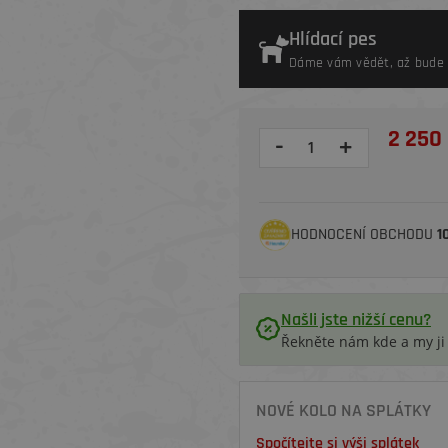
Hlídací pes
Dáme vám vědět, až bude 
2 250
-
+
HODNOCENÍ OBCHODU
1
Našli jste nižší cenu?
Řekněte nám kde a my j
NOVÉ KOLO NA SPLÁTKY
Spočítejte si výši splátek