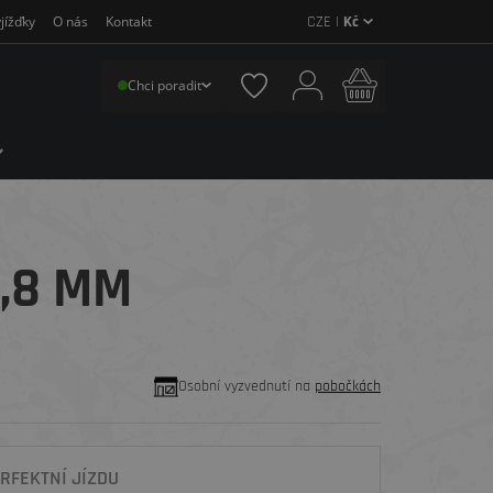
CZE |
Kč
jížďky
O nás
Kontakt
Chci poradit
1,8 MM
Osobní vyzvednutí na
pobočkách
RFEKTNÍ JÍZDU