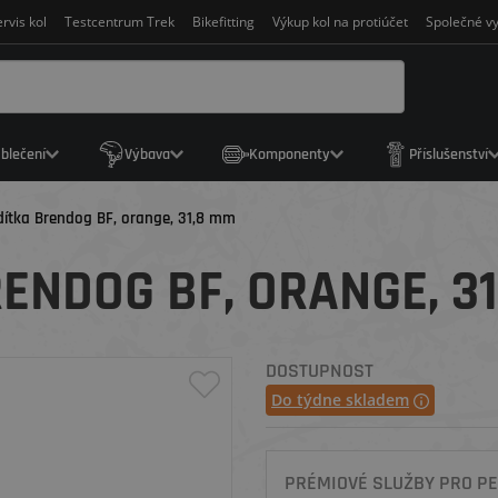
rvis kol
Testcentrum Trek
Bikefitting
Výkup kol na protiúčet
Společné vy
blečení
Výbava
Komponenty
Příslušenství
idítka Brendog BF, orange, 31,8 mm
RENDOG BF, ORANGE, 3
DOSTUPNOST
Do týdne skladem
PRÉMIOVÉ SLUŽBY PRO PE