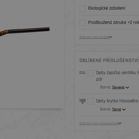
Ekologické zabalení
Prodloužená záruka +2 rok
Zobrazit více služeb
OBLÍBENÉ PŘÍSLUŠENSTVÍ
Deity čepička ventilku 
pár
Barva:
Červená
Deity krytka hlavového 
Barva:
Černá
Zobrazit více příslušenství