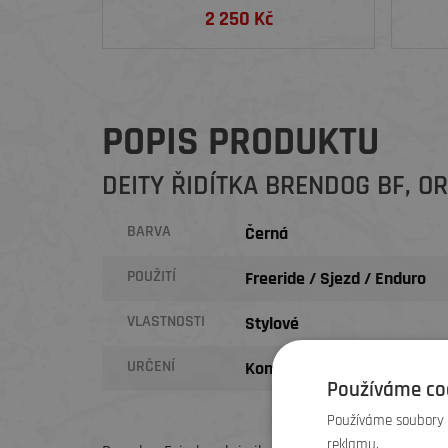
2 250 Kč
POPIS PRODUKTU
DEITY ŘIDÍTKA BRENDOG BF, O
BARVA
Černá
POUŽITÍ
Freeride / Sjezd / Enduro
VLASTNOSTI
Stylové
URČENÍ
Komponenty / Univerzální
Používáme co
Používáme soubory c
reklamu.