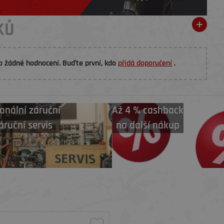
KŮ
o žádné hodnocení. Buďte první, kdo
přidá doporučení
.
onální záruční
Až 4 % cashback
áruční servis
na další nákup