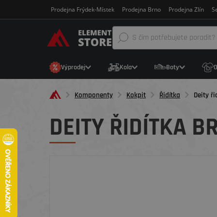
Prodejna Frýdek-Místek
Prodejna Brno
Prodejna Zlín
Se
Výprodej
Kola
Boty
O
Komponenty
Kokpit
Řidítka
Deity ř
DEITY ŘIDÍTKA B