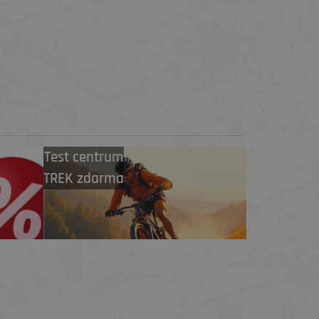
Test centrum
TREK zdarma