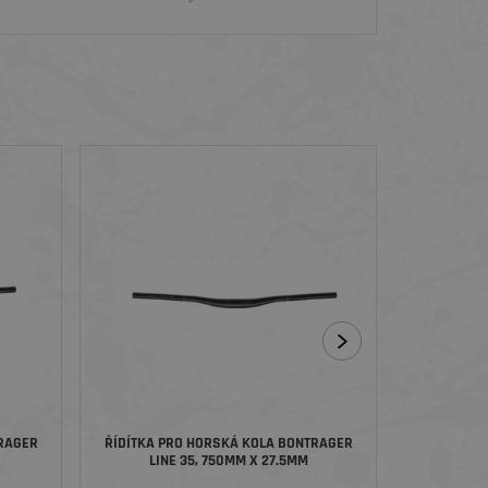
RAGER
ŘÍDÍTKA PRO HORSKÁ KOLA BONTRAGER
ŘÍDÍTKA P
LINE 35, 750MM X 27.5MM
LIN