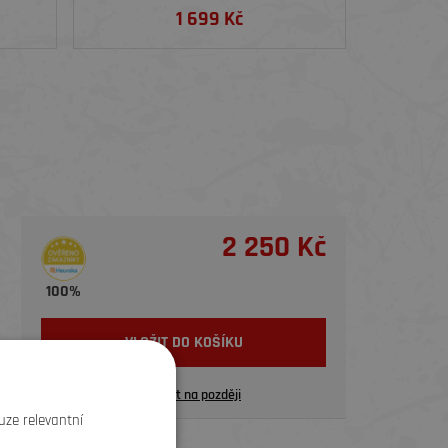
1 699 Kč
2 250 Kč
100%
VLOŽIT DO KOŠÍKU
Uložit na později
uze relevantní