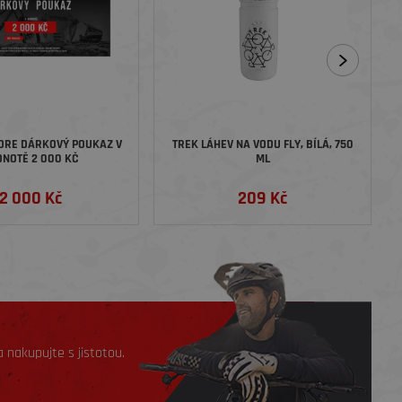
ORE DÁRKOVÝ POUKAZ V
TREK LÁHEV NA VODU FLY, BÍLÁ, 750
NOTĚ 2 000 KČ
ML
2 000 Kč
209 Kč
 nakupujte s jistotou.