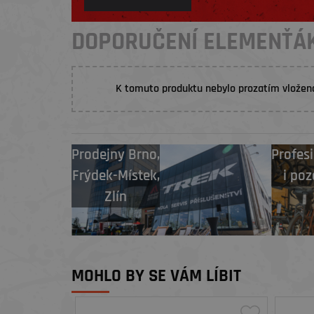
DOPORUČENÍ ELEMENŤÁ
K tomuto produktu nebylo prozatím vložen
Prodejny
Brno
,
Profesi
Frýdek-Místek
,
i poz
Zlín
MOHLO BY SE VÁM LÍBIT