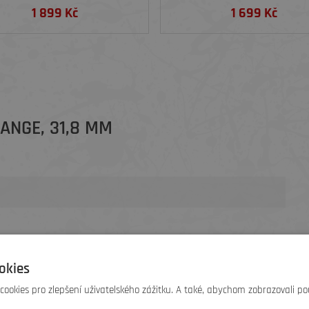
1 899 Kč
1 699 Kč
RANGE, 31,8 MM
okies
ookies pro zlepšení uživatelského zážitku. A také, abychom zobrazovali po