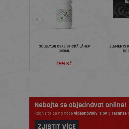
SOLELY.JR CYKLISTICKÁ LÁHEV
ELEMENTST
350ML
HOD
199 Kč
Nebojte se objednávat online!
Podívejte se na naše
videonávody
,
tipy
a
recenze
a
ZJISTIT VÍCE