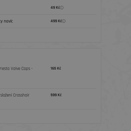
49 Kč
y navíc
499 Kč
Presta Valve Caps -
165 Kč
složení Crosshair
599 Kč