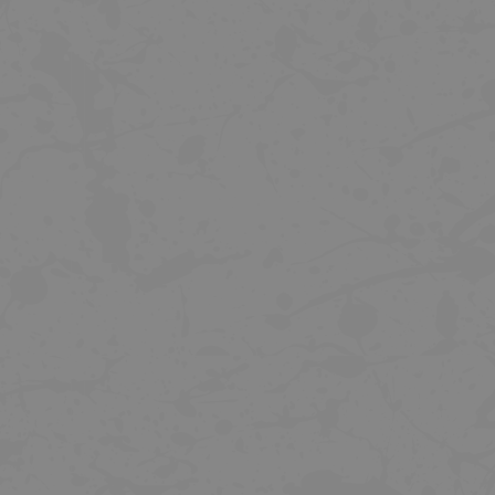
TREK DRŽÁK ZADNÍHO SVĚTLA QUICK
KLÍČ K DOTAŽENÍ VENTILKU I
CONNECT
NÁSTAVCE VENTILKU
129 Kč
10 Kč