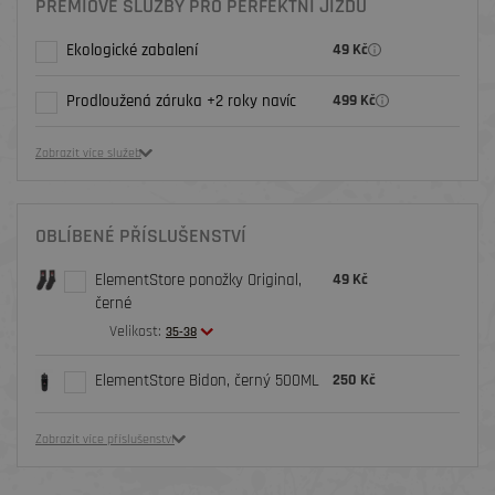
PRÉMIOVÉ SLUŽBY PRO PERFEKTNÍ JÍZDU
Ekologické zabalení
49 Kč
Prodloužená záruka +2 roky navíc
499 Kč
Zobrazit více služeb
OBLÍBENÉ PŘÍSLUŠENSTVÍ
ElementStore ponožky Original,
49 Kč
černé
Velikost:
35-38
ElementStore Bidon, černý 500ML
250 Kč
Zobrazit více příslušenství