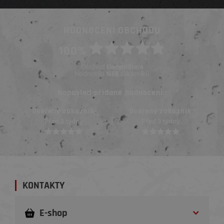
HODNOCENÍ OBCHODU
100%
Obchod
ElementStore
hodnotilo
zákazníků
1669
Naposled přidané hodnocení::
Ověřený zákazník
Ověřený zákazník
Před 3 týdny
Před 3 týdny
KONTAKTY
E-shop