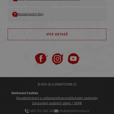
Bezpečnostní listy
VÍCE DOTAZŮ
© 2013–26 ELEMENTSTORE.CZ
Nastavení Cookies
Poradna
Vrácení a reklamace
Doprava
Obchodní podmínky
Zpracování osobních údajů / GDPR
+420 724 366 440
info@elementstore.cz