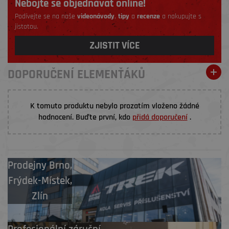
Nebojte se objednávat online!
Podívejte se na naše
videonávody
,
tipy
a
recenze
a nakupujte s
jistotou.
ZJISTIT VÍCE
DOPORUČENÍ ELEMENŤÁKŮ
K tomuto produktu nebylo prozatím vloženo žádné
hodnocení. Buďte první, kdo
přidá doporučení
.
Prodejny
Brno
,
Frýdek-Místek
,
Zlín