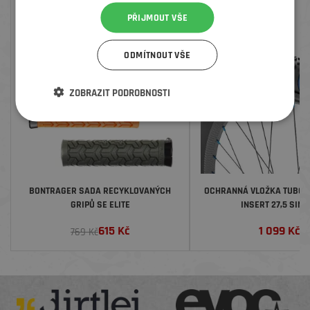
PŘIJMOUT VŠE
SLEVA
ODMÍTNOUT VŠE
ZOBRAZIT PODROBNOSTI
BONTRAGER SADA RECYKLOVANÝCH
OCHRANNÁ VLOŽKA TUBOLI
GRIPŮ SE ELITE
INSERT 27,5 SING
615
Kč
1 099
Kč
769 Kč