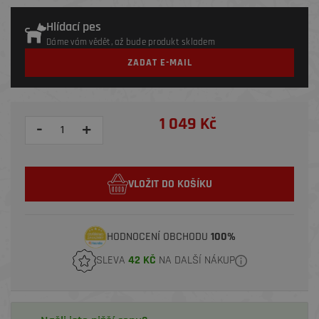
Hlídací pes
Dáme vám vědět, až bude produkt skladem
ZADAT E-MAIL
1 049 Kč
-
+
VLOŽIT DO KOŠÍKU
HODNOCENÍ OBCHODU
100%
SLEVA
42 KČ
NA DALŠÍ NÁKUP