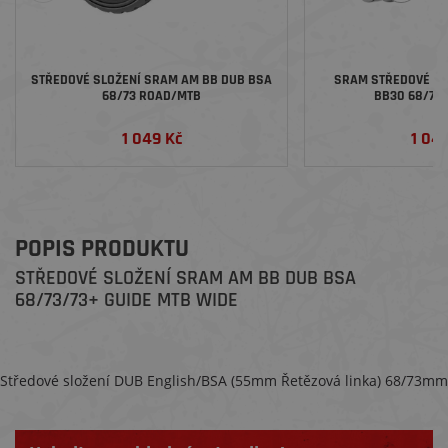
STŘEDOVÉ SLOŽENÍ SRAM AM BB DUB BSA
SRAM STŘEDOVÉ SL
68/73 ROAD/MTB
BB30 68/73
1 049 Kč
1 04
POPIS PRODUKTU
STŘEDOVÉ SLOŽENÍ SRAM AM BB DUB BSA
68/73/73+ GUIDE MTB WIDE
Středové složení DUB English/BSA (55mm Řetězová linka) 68/73mm