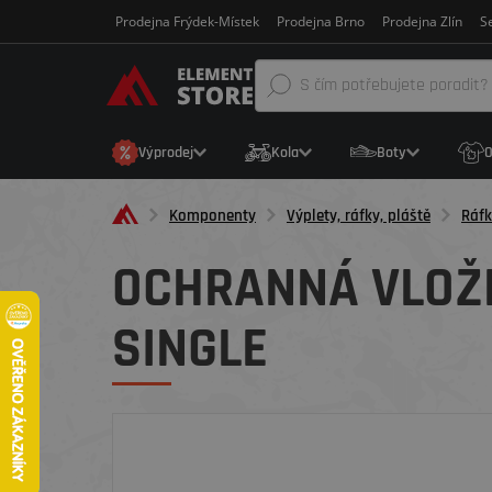
Prodejna Frýdek-Místek
Prodejna Brno
Prodejna Zlín
Se
Výprodej
Kola
Boty
O
Komponenty
Výplety, ráfky, pláště
Ráfk
OCHRANNÁ VLOŽK
SINGLE