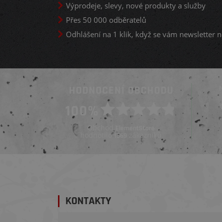
Výprodeje, slevy, nové produkty a služby
Přes 50 000 odběratelů
Odhlášení na 1 klik, když se vám newsletter n
HODNOCENÍ OBCHODU
Ověřený zákazník
100%
Ověřený zákazník
Před 3 týdny
Před 3 týdny
Obchod
ElementStore
hodnotilo
zákazníků
1669
KONTAKTY