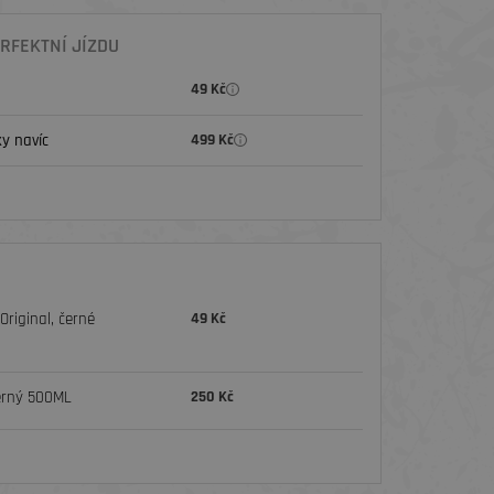
RFEKTNÍ JÍZDU
49 Kč
y navíc
499 Kč
riginal, černé
49 Kč
erný 500ML
250 Kč