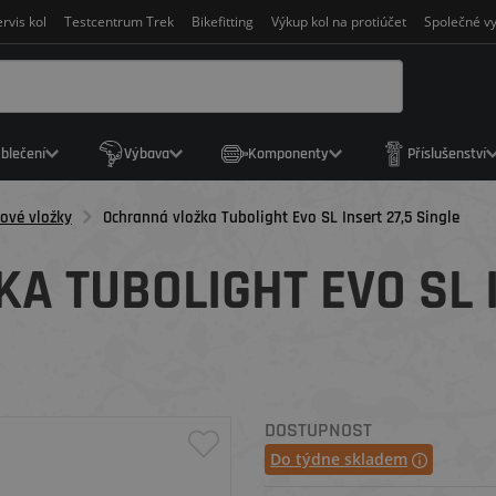
rvis kol
Testcentrum Trek
Bikefitting
Výkup kol na protiúčet
Společné vy
blečení
Výbava
Komponenty
Příslušenství
ové vložky
Ochranná vložka Tubolight Evo SL Insert 27,5 Single
A TUBOLIGHT EVO SL I
DOSTUPNOST
Do týdne skladem