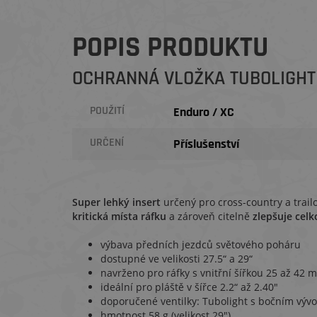
POPIS PRODUKTU
OCHRANNÁ VLOŽKA TUBOLIGHT E
POUŽITÍ
Enduro / XC
URČENÍ
Příslušenství
Super lehký insert
určený pro cross-country a trail
kritická místa ráfku
a zároveň citelně
zlepšuje celk
výbava předních jezdců světového poháru
dostupné ve velikosti 27.5“ a 29“
navrženo pro ráfky s vnitřní šířkou 25 až 42 
ideální pro pláště v šířce 2.2“ až 2.40"
doporučené ventilky: Tubolight s bočním vý
hmotnost 58 g (velikost 29")