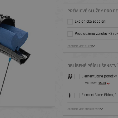
PRÉMIOVÉ SLUŽBY PRO PE
Ekologické zabalení
Prodloužená záruka +2 rok
Zobrazit více služeb
OBLÍBENÉ PŘÍSLUŠENSTVÍ
ElementStore ponožky O
Velikost:
35-38
ElementStore Bidon, č
Zobrazit více příslušenství