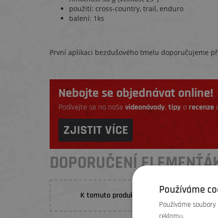
použití: cross-country, trail, enduro
balení: 1ks
První aplikaci bezdušového tmelu doporučujeme přím
Nebojte se objednávat online!
Podívejte se na naše
videonávody
,
tipy
a
recenze
a
ZJISTIT VÍCE
DOPORUČENÍ ELEMENŤÁ
Používáme co
K tomuto produktu nebylo prozatím vložen
Používáme soubory c
reklamu.