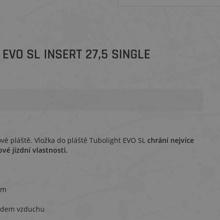
VO SL INSERT 27,5 SINGLE
ové pláště. Vložka do pláště Tubolight EVO SL
chrání nejvíce
ové jízdní vlastnosti.
mm
vodem vzduchu