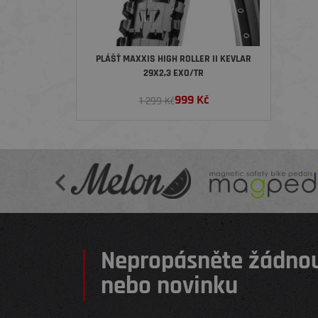
PLÁŠŤ MAXXIS HIGH ROLLER II KEVLAR
29X2,3 EXO/TR
999
Kč
1 299 Kč
Nepropásněte žádnou
nebo novinku