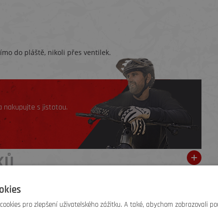
o do pláště, nikoli přes ventilek.
 nakupujte s jistotou.
KŮ
okies
o žádné hodnocení. Buďte první, kdo
přidá doporučení
.
ookies pro zlepšení uživatelského zážitku. A také, abychom zobrazovali po