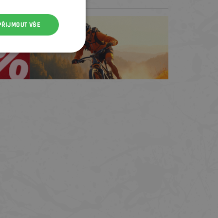
Test centrum
PŘIJMOUT VŠE
TREK zdarma