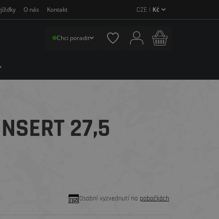
CZE |
Kč
jížďky
O nás
Kontakt
Chci poradit
NSERT 27,5
Osobní vyzvednutí na
pobočkách