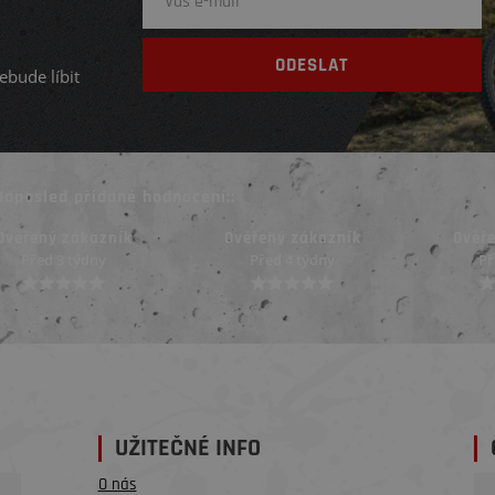
ebude líbit
Naposled přidané hodnocení::
Ověřený zákazník
Ověřený zákazník
Ověř
Před 3 týdny
Před 4 týdny
Př
UŽITEČNÉ INFO
O nás