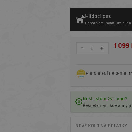
Hlídací pes
Dáme vám vědět, až bude 
1 099 
-
+
HODNOCENÍ OBCHODU
1
Našli jste nižší cenu?
Řekněte nám kde a my j
NOVÉ KOLO NA SPLÁTKY