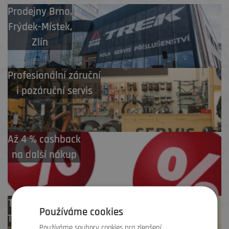
Prodejny
Brno
,
Frýdek-Místek
,
Zlín
Profesionální záruční
i pozáruční servis
Až 4 % cashback
na další nákup
Test centrum
Používáme cookies
TREK zdarma
Používáme soubory cookies pro zlepšení