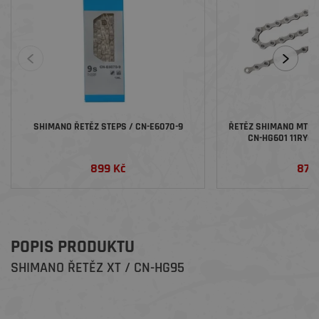
SHIMANO ŘETĚZ STEPS / CN-E6070-9
ŘETĚZ SHIMANO MTB/S
CN-HG601 11RYCH
RYCHLOSPOJKO
899 Kč
876
POPIS PRODUKTU
SHIMANO ŘETĚZ XT / CN-HG95