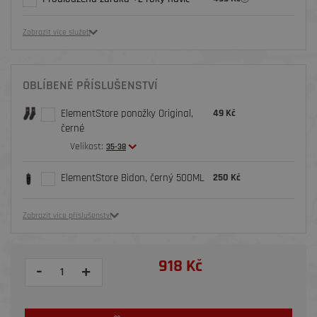
Zobrazit více služeb
OBLÍBENÉ PŘÍSLUŠENSTVÍ
ElementStore ponožky Original,
49 Kč
černé
Velikost:
35-38
ElementStore Bidon, černý 500ML
250 Kč
Zobrazit více příslušenství
918 Kč
-
+