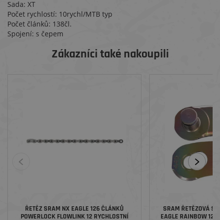
Sada:
XT
Počet rychlostí:
10rychl/MTB typ
Počet článků:
138čl.
Spojení:
s čepem
Zákazníci také nakoupili
ŘETĚZ SRAM NX EAGLE 126 ČLÁNKŮ
SRAM ŘETĚZOVÁ S
POWERLOCK FLOWLINK 12 RYCHLOSTNÍ
EAGLE RAINBOW 12 R