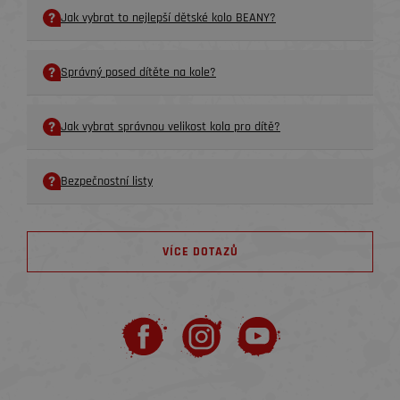
Jak vybrat to nejlepší dětské kolo BEANY?
Správný posed dítěte na kole?
Jak vybrat správnou velikost kola pro dítě?
Bezpečnostní listy
VÍCE DOTAZŮ