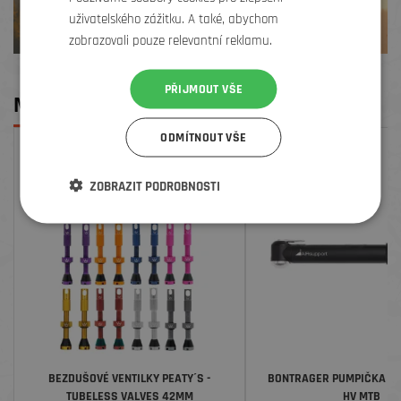
uživatelského zážitku. A také, abychom
zobrazovali pouze relevantní reklamu.
PŘIJMOUT VŠE
MOHLO BY SE VÁM LÍBIT
ODMÍTNOUT VŠE
ZOBRAZIT PODROBNOSTI
BEZDUŠOVÉ VENTILKY PEATY´S -
BONTRAGER PUMPIČKA AI
TUBELESS VALVES 42MM
HV MTB