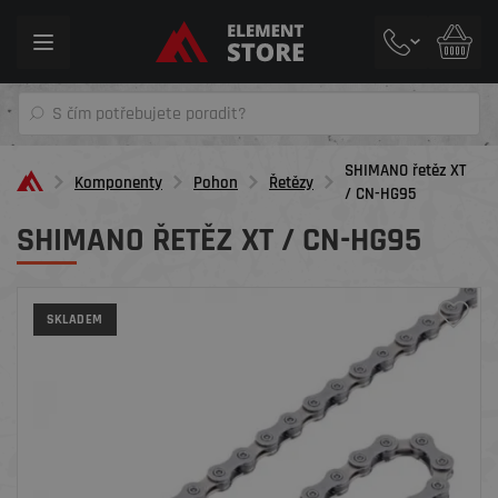
Toggle
navigation
SHIMANO řetěz XT
Komponenty
Pohon
Řetězy
/ CN-HG95
SHIMANO ŘETĚZ XT / CN-HG95
SKLADEM