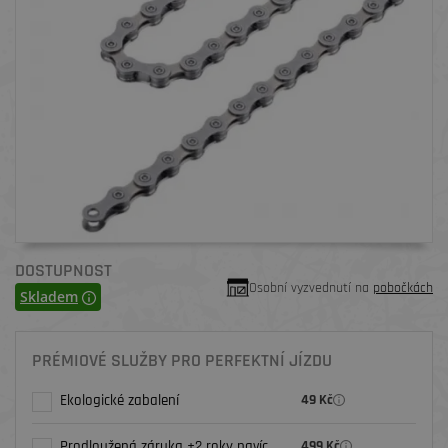
DOSTUPNOST
Osobní vyzvednutí na
pobočkách
Skladem
PRÉMIOVÉ SLUŽBY PRO PERFEKTNÍ JÍZDU
Ekologické zabalení
49 Kč
Prodloužená záruka +2 roky navíc
499 Kč