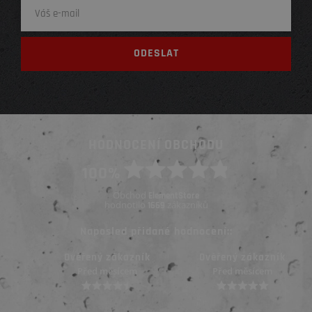
HODNOCENÍ OBCHODU
100%
Obchod
ElementStore
hodnotilo
zákazníků
1669
Naposled přidané hodnocení::
Ověřený zákazník
Ověřený zákazník
Před měsícem
Před měsícem