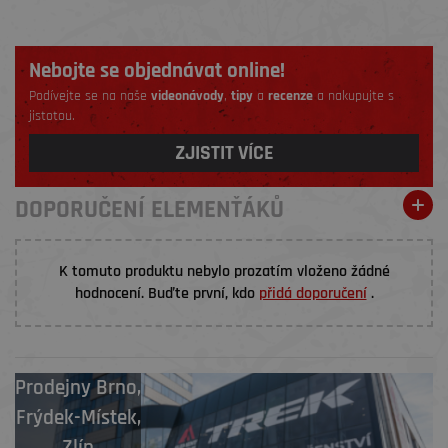
Nebojte se objednávat online!
Podívejte se na naše
videonávody
,
tipy
a
recenze
a nakupujte s
jistotou.
ZJISTIT VÍCE
DOPORUČENÍ ELEMENŤÁKŮ
K tomuto produktu nebylo prozatím vloženo žádné
hodnocení. Buďte první, kdo
přidá doporučení
.
Prodejny
Brno
,
Frýdek-Místek
,
Zlín