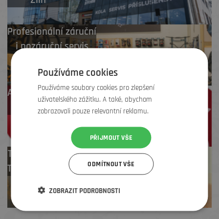
Profesionální záruční
i pozáruční servis
Používáme cookies
Používáme soubory cookies pro zlepšení
Až 4 % cashback
uživatelského zážitku. A také, abychom
na další nákup
zobrazovali pouze relevantní reklamu.
PŘIJMOUT VŠE
Test centrum
ODMÍTNOUT VŠE
TREK zdarma
ZOBRAZIT PODROBNOSTI