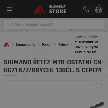
Toggle
navigation
SHIMANO řetěz
MTB-ostatní CN-
Komponenty
Pohon
Řetězy
HG71 6/7/8rychl
138čl. s čepem
SHIMANO ŘETĚZ MTB-OSTATNÍ CN-
HG71 6/7/8RYCHL 138ČL. S ČEPEM