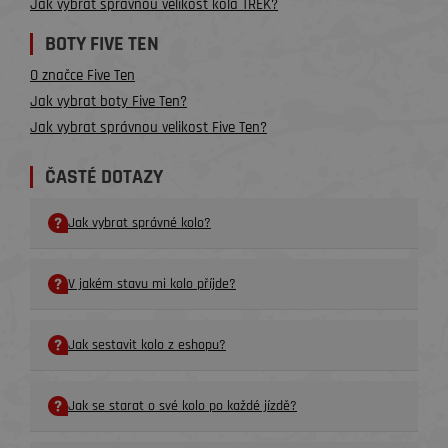
Jak vybrat správnou velikost kola TREK?
BOTY FIVE TEN
O značce Five Ten
Jak vybrat boty Five Ten?
Jak vybrat správnou velikost Five Ten?
ČASTÉ DOTAZY
Jak vybrat správné kolo?
V jakém stavu mi kolo příjde?
Jak sestavit kolo z eshopu?
Jak se starat o své kolo po každé jízdě?