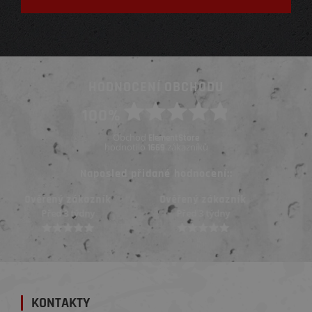
HODNOCENÍ OBCHODU
100%
Obchod
ElementStore
hodnotilo
zákazníků
1669
Naposled přidané hodnocení::
Ověřený zákazník
Ověřený zákazník
Před 3 týdny
Před 3 týdny
KONTAKTY