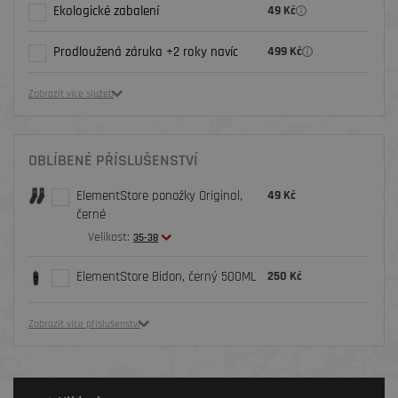
Ekologické zabalení
49 Kč
Prodloužená záruka +2 roky navíc
499 Kč
Zobrazit více služeb
OBLÍBENÉ PŘÍSLUŠENSTVÍ
ElementStore ponožky Original,
49 Kč
černé
Velikost:
35-38
ElementStore Bidon, černý 500ML
250 Kč
Zobrazit více příslušenství