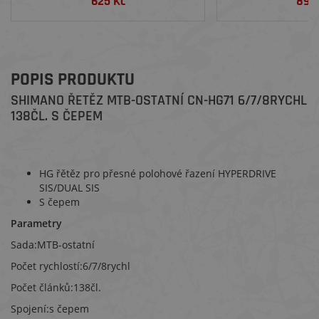
625 Kč
899
POPIS PRODUKTU
SHIMANO ŘETĚZ MTB-OSTATNÍ CN-HG71 6/7/8RYCHL
138ČL. S ČEPEM
HG řětěz pro přesné polohové řazení HYPERDRIVE
SIS/DUAL SIS
S čepem
Parametry
Sada:MTB-ostatní
Počet rychlostí:6/7/8rychl
Počet článků:138čl.
Spojení:s čepem