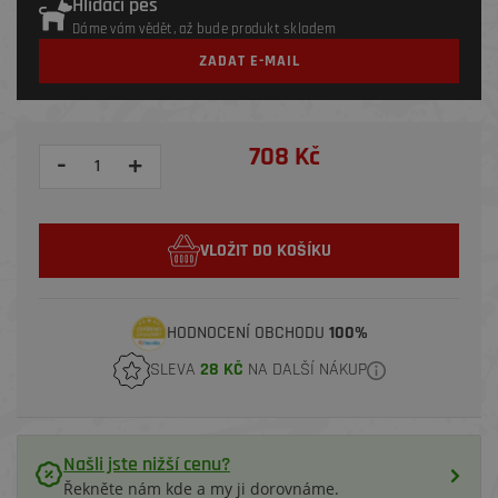
Hlídací pes
Dáme vám vědět, až bude produkt skladem
ZADAT E-MAIL
708 Kč
-
+
VLOŽIT DO KOŠÍKU
HODNOCENÍ OBCHODU
100%
SLEVA
28 KČ
NA DALŠÍ NÁKUP
Našli jste nižší cenu?
Řekněte nám kde a my ji dorovnáme.