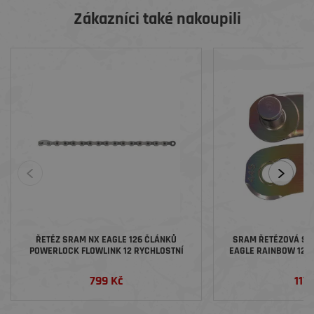
Zákazníci také nakoupili
ŘETĚZ SRAM NX EAGLE 126 ČLÁNKŮ
SRAM ŘETĚZOVÁ S
POWERLOCK FLOWLINK 12 RYCHLOSTNÍ
EAGLE RAINBOW 12 R
DUH
799 Kč
117 