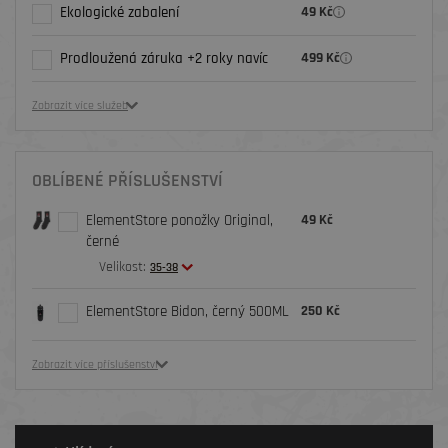
Ekologické zabalení
49 Kč
Prodloužená záruka +2 roky navíc
499 Kč
Zobrazit více služeb
OBLÍBENÉ PŘÍSLUŠENSTVÍ
ElementStore ponožky Original,
49 Kč
černé
Velikost:
35-38
ElementStore Bidon, černý 500ML
250 Kč
Zobrazit více příslušenství