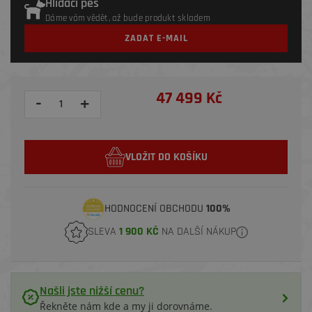
Hlídací pes
Dáme vám vědět, až bude produkt skladem
ZADAT E-MAIL
47 499 Kč
-
+
VLOŽIT DO KOŠÍKU
HODNOCENÍ OBCHODU
100%
SLEVA
1 900 KČ
NA DALŠÍ NÁKUP
Našli jste nižší cenu?
Řekněte nám kde a my ji dorovnáme.