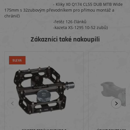
- Kliky X0 Q174 CL55 DUB MTB Wide
175mm s 32zubovým převodníkem pro přímou montáž a
chrániči
-řetěz 126 článků
-kazeta XS-1295 10-52 zubů)
Zákazníci také nakoupili
SLEVA