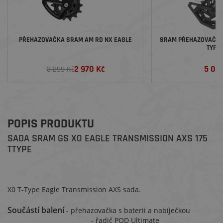
PŘEHAZOVAČKA SRAM AM RD NX EAGLE
SRAM PŘEHAZOVAČKA 
TYPE 
2 970 Kč
5 09
3 299 Kč
POPIS PRODUKTU
SADA SRAM GS X0 EAGLE TRANSMISSION AXS 175
TTYPE
X0 T-Type Eagle Transmission AXS sada.
Součástí balení
- přehazovačka s baterií a nabíječkou
- řadič POD Ultimate