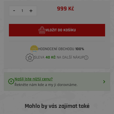
999 Kč
-
+
VLOŽIT DO KOŠÍKU
HODNOCENÍ OBCHODU
100%
SLEVA
40 KČ
NA DALŠÍ NÁKUP
Našli jste nižší cenu?
Řekněte nám kde a my ji dorovnáme.
Mohlo by vás zajímat také