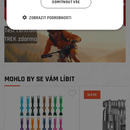
na další nákup
ODMÍTNOUT VŠE
ZOBRAZIT PODROBNOSTI
Test centrum
TREK zdarma
MOHLO BY SE VÁM LÍBIT
SLEVA