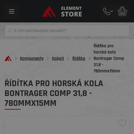
Toggle
navigation
Řídítka pro
horská kola
Komponenty
Kokpit
Řidítka
Bontrager Comp
31,8 -
780mmx15mm
ŘÍDÍTKA PRO HORSKÁ KOLA
BONTRAGER COMP 31,8 -
780MMX15MM