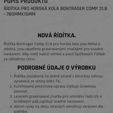
POPIS PRODUKTU
ŘÍDÍTKA PRO HORSKÁ KOLA BONTRAGER COMP 31,8
- 780MMX15MM
NOVÁ ŘÍDÍTKA.
Řídítka Bontrager Comp 31,8 pro horská kola jsou lehká a
odolná. Jsou opatřena gravírovanými značkami pro snadné
nastavení, díky nimž nabízí vzhled a pocit špičkových řídítek
za výhodnou cenu.
PODROBNÉ ÚDAJE O VÝROBKU
Řídítka zeslabená na jedné straně s kónickou stěnou
vyrobená ze slitiny 6061-T6.
Kuličkovaná povrchová úprava zvyšuje únavovou
pevnost.
Laserem gravírované značky pro umístění řadicích a
brzdových pák zajišťují snadné nastavení.
40mm rysky na obou stranách umožňují zkrácení dle
potřeby.