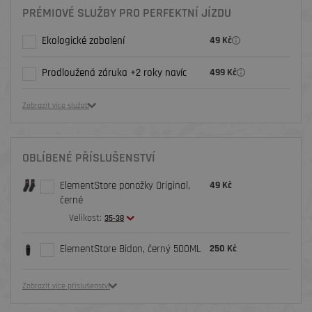
PRÉMIOVÉ SLUŽBY PRO PERFEKTNÍ JÍZDU
Ekologické zabalení
49 Kč
Prodloužená záruka +2 roky navíc
499 Kč
Zobrazit více služeb
OBLÍBENÉ PŘÍSLUŠENSTVÍ
ElementStore ponožky Original,
49 Kč
černé
Velikost:
35-38
ElementStore Bidon, černý 500ML
250 Kč
Zobrazit více příslušenství