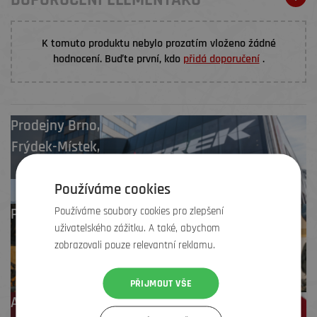
DOPORUČENÍ ELEMENŤÁKŮ
K tomuto produktu nebylo prozatím vloženo žádné
hodnocení. Buďte první, kdo
přidá doporučení
.
Prodejny
Brno
,
Frýdek-Místek
,
Zlín
Používáme cookies
Používáme soubory cookies pro zlepšení
Profesionální záruční
uživatelského zážitku. A také, abychom
i pozáruční servis
zobrazovali pouze relevantní reklamu.
PŘIJMOUT VŠE
Až 4 % cashback