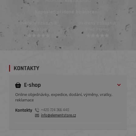
hodnotilo
zákazníků
1669
Naposled přidané hodnocení::
Ověřený zákazník
Ověřený zákazník
Před 3 týdny
Před 3 týdny
KONTAKTY
E-shop
Online objednávky, expedice, dodání, výměny, vratky,
reklamace
Kontakty
+420 724 366 440
info@elementstore.cz