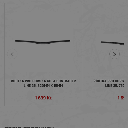
ŘÍDÍTKA PRO HORSKÁ KOLA BONTRAGER
ŘÍDÍTKA PRO HORSK
LINE 35, 820MM X 15MM
LINE 35, 750
1 699 Kč
1 69