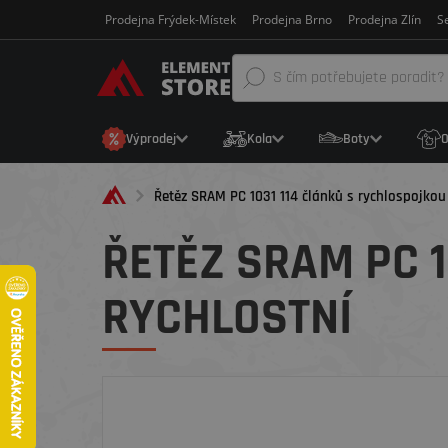
Prodejna Frýdek-Místek
Prodejna Brno
Prodejna Zlín
Se
Výprodej
Kola
Boty
O
Řetěz SRAM PC 1031 114 článků s rychlospojkou 
ŘETĚZ SRAM PC 
RYCHLOSTNÍ