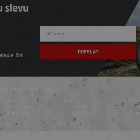
 slevu
ebude líbit
Naposled přidané hodnocení::
Ověřený zákazník
Ověřený zákazník
Před měsícem
Před měsícem