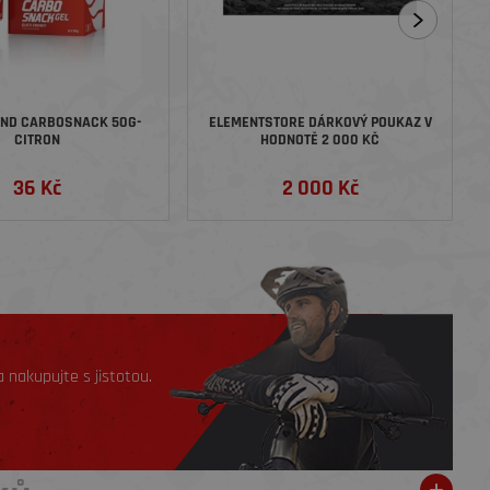
END CARBOSNACK 50G-
ELEMENTSTORE DÁRKOVÝ POUKAZ V
CITRON
HODNOTĚ 2 000 KČ
36 Kč
2 000 Kč
 nakupujte s jistotou.