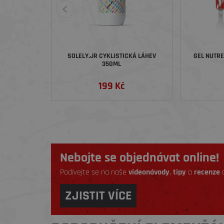
SOLELY.JR CYKLISTICKÁ LÁHEV
GEL NUTR
350ML
199 Kč
Nebojte se objednávat online!
Podívejte se na naše
videonávody
,
tipy
a
recenze
a
ZJISTIT VÍCE