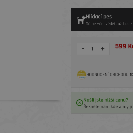
Hlídací pes
Dáme vám vědět, až bude 
599 K
-
+
HODNOCENÍ OBCHODU
1
Našli jste nižší cenu?
Řekněte nám kde a my j