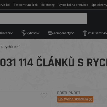
rvis kol
Testcentrum Trek
Bikefitting
Výkup kol na protiúčet
Společné vy
blečení
Výbava
Komponenty
Příslušenství
10 rychlostní
1031 114 ČLÁNKŮ S RY
DOSTUPNOST
Do týdne skladem