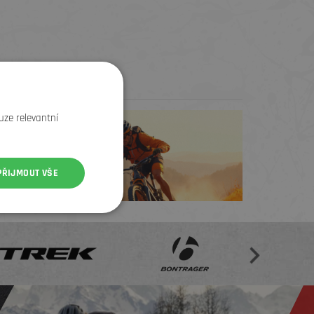
Test centrum
uze relevantní
TREK zdarma
PŘIJMOUT VŠE