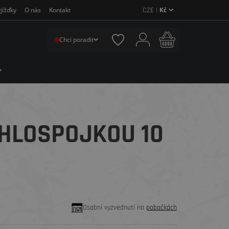
CZE |
Kč
jížďky
O nás
Kontakt
Chci poradit
CHLOSPOJKOU 10
Osobní vyzvednutí na
pobočkách