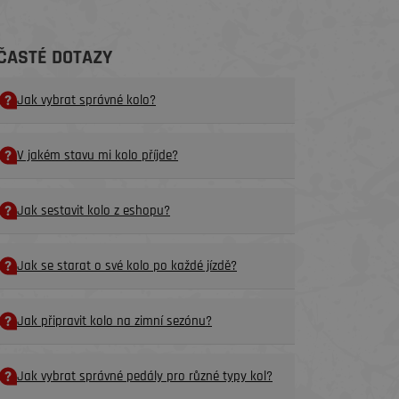
ČASTÉ DOTAZY
Jak vybrat správné kolo?
V jakém stavu mi kolo příjde?
Jak sestavit kolo z eshopu?
Jak se starat o své kolo po každé jízdě?
Jak připravit kolo na zimní sezónu?
Jak vybrat správné pedály pro různé typy kol?