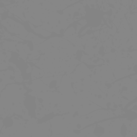
GEL NUTREND CARBOSNACK 50G -
GEL NUTREND CARBOSNACK 50G
ZELENÉ JABLKO
BORŮVKA
36 Kč
36 Kč