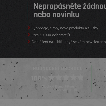
Nepropásněte žádnou
nebo novinku
Výprodeje, slevy, nové produkty a služby
Přes 50 000 odběratelů
Odhlášení na 1 klik, když se vám newsletter n
HODNOCENÍ OBCHODU
Ověřený zákazník
100%
Ověřený zákazník
Před 4 týdny
Před měsícem
Obchod
ElementStore
hodnotilo
zákazníků
1669