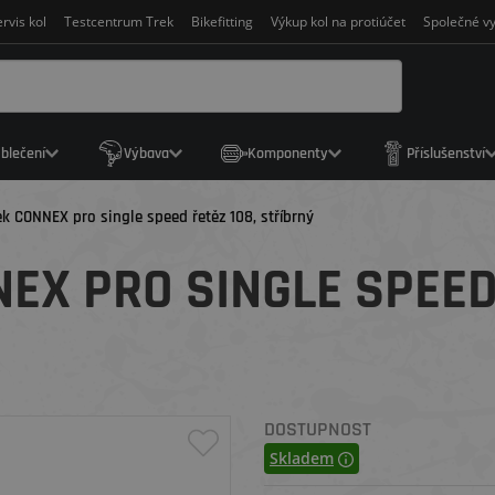
rvis kol
Testcentrum Trek
Bikefitting
Výkup kol na protiúčet
Společné vy
blečení
Výbava
Komponenty
Příslušenství
k CONNEX pro single speed řetěz 108, stříbrný
EX PRO SINGLE SPEED 
DOSTUPNOST
Skladem