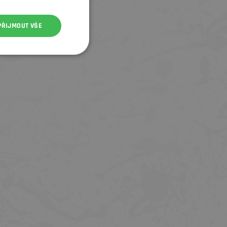
PŘIJMOUT VŠE
BONTRAGER CO₂ BOMBIČKA PRO
TREK ELEKTRICKÁ PUMPIČKA A
PUMPIČKU BONTRAGER AIR RUSH
RUSH
25G
185 Kč
1 990 Kč
2 299 Kč