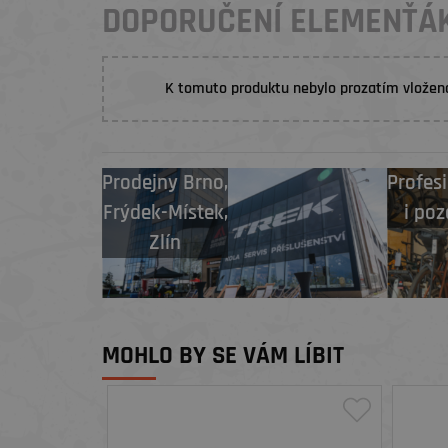
DOPORUČENÍ ELEMENŤÁ
K tomuto produktu nebylo prozatím vložen
Prodejny
Brno
,
Profesi
Frýdek-Místek
,
i poz
Zlín
MOHLO BY SE VÁM LÍBIT