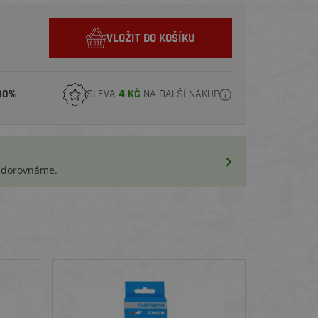
VLOŽIT DO KOŠÍKU
00%
SLEVA
4 KČ
NA DALŠÍ NÁKUP
i dorovnáme.