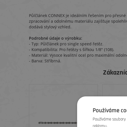
Půlčlánek CONNEX je ideálním řešením pro přesné n
zpracování a odolnému materiálu zajišťuje spolehli
dodává stylový vzhled.
Podrobné údaje o výrobku:
- Typ: Půlčlánek pro single speed řetěz.
- Kompatibilita: Pro řetězy s šířkou 1/8" (108).
- Materiál: Vysoce kvalitní ocel pro maximální odoln
- Barva: Stříbrná.
Zákazníc
Používáme co
Používáme soubory c
reklamu.