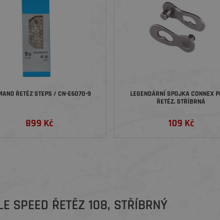
MANO ŘETĚZ STEPS / CN-E6070-9
LEGENDÁRNÍ SPOJKA CONNEX P
ŘETĚZ, STŘÍBRNÁ
899 Kč
109 Kč
E SPEED ŘETĚZ 108, STŘÍBRNÝ