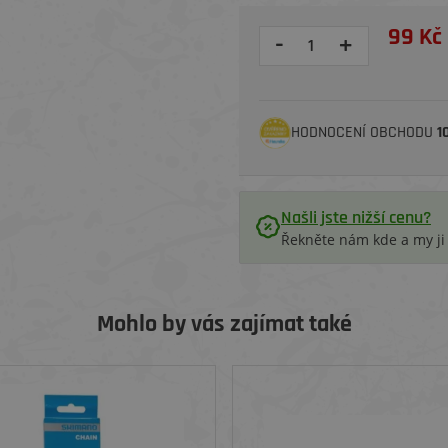
99 Kč
-
+
HODNOCENÍ OBCHODU
1
Našli jste nižší cenu?
Řekněte nám kde a my j
Mohlo by vás zajímat také