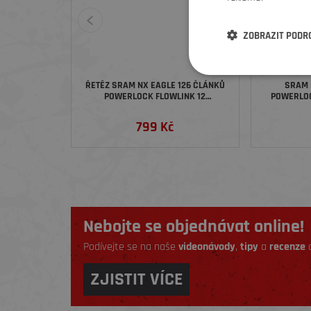
ZOBRAZIT PODR
ŘETĚZ SRAM NX EAGLE 126 ČLÁNKŮ
SRAM 
POWERLOCK FLOWLINK 12
POWERLOC
RYCHLOSTNÍ
RYCHLOS
799 Kč
Nebojte se objednávat online!
Podívejte se na naše
videonávody
,
tipy
a
recenze
a
ZJISTIT VÍCE