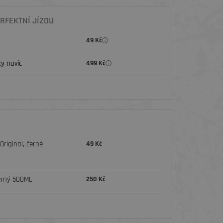
RFEKTNÍ JÍZDU
49 Kč
y navíc
499 Kč
riginal, černé
49 Kč
erný 500ML
250 Kč