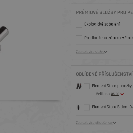
PRÉMIOVÉ SLUŽBY PRO PE
Ekologické zabalení
Prodloužená záruka +2 rok
Zobrazit více služeb
OBLÍBENÉ PŘÍSLUŠENSTVÍ
ElementStore ponožky O
Velikost:
35-38
ElementStore Bidon, č
Zobrazit více příslušenství