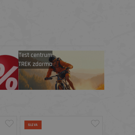
Test centrum
TREK zdarma
SLEVA