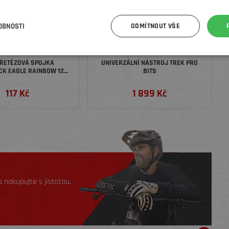
OBNOSTI
ODMÍTNOUT VŠE
ŘETĚZOVÁ SPOJKA
UNIVERZÁLNÍ NÁSTROJ TREK PRO
K EAGLE RAINBOW 12
BITS
TNÍ, BARVA DUHOVÁ
117 Kč
1 899 Kč
 nakupujte s jistotou.