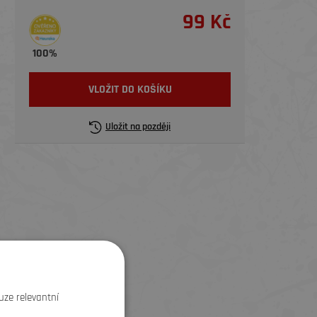
99 Kč
100%
VLOŽIT DO KOŠÍKU
Uložit na později
SLEVA
uze relevantní