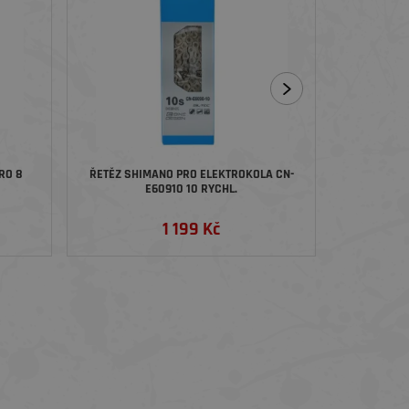
RO 8
ŘETĚZ SHIMANO PRO ELEKTROKOLA CN-
SHIMA
E60910 10 RYCHL.
1 199 Kč