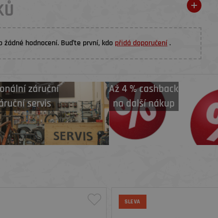
KŮ
o žádné hodnocení. Buďte první, kdo
přidá doporučení
.
onální záruční
Až 4 % cashback
áruční servis
na další nákup
SLEVA