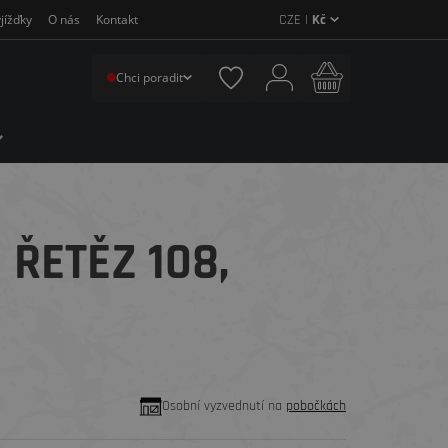
CZE |
Kč
jížďky
O nás
Kontakt
Chci poradit
ŘETĚZ 108,
Osobní vyzvednutí na
pobočkách