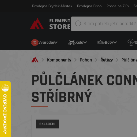
Prodejna Frýdek-Místek
Prodejna Brno
Prodejna Zlín
Se
Výprodej
Kola
Boty
O
Komponenty
Pohon
Řetězy
Půlčláne
PŮLČLÁNEK CONN
STŘÍBRNÝ
SKLADEM