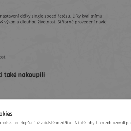
astavení délky single speed řetězu. Díky kvalitnímu
vý výkon a dlouhou životnost. Stříbrné provedení navíc
ost.
i také nakoupili
okies
ookies pro zlepšení uživatelského zážitku. A také, abychom zobrazovali po