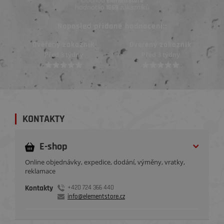
Obchod
ElementStore
hodnotilo
zákazníků
1669
Naposled přidané hodnocení::
Ověřený zákazník
Ověřený zákazník
Před 3 týdny
Před 3 týdny
KONTAKTY
E-shop
Online objednávky, expedice, dodání, výměny, vratky,
reklamace
Kontakty
+420 724 366 440
info@elementstore.cz