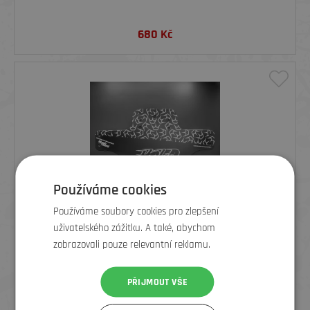
680
Kč
Používáme cookies
Používáme soubory cookies pro zlepšení
uživatelského zážitku. A také, abychom
zobrazovali pouze relevantní reklamu.
PEATY'S X MARSH GUARD BLATNÍČEK - HOLD TIGHT GET LOOSE
WHITE
PŘIJMOUT VŠE
349
Kč