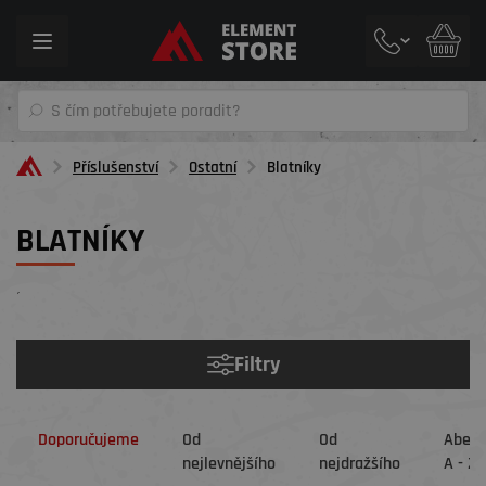
Toggle
navigation
Příslušenství
Ostatní
Blatníky
BLATNÍKY
´
Filtry
Doporučujeme
Od
Od
Abec
nejlevnějšího
nejdražšího
A - Z