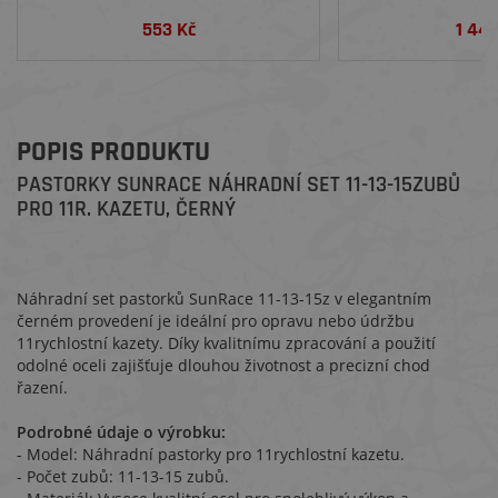
553 Kč
1 44
POPIS PRODUKTU
PASTORKY SUNRACE NÁHRADNÍ SET 11-13-15ZUBŮ
PRO 11R. KAZETU, ČERNÝ
Náhradní set pastorků SunRace 11-13-15z v elegantním
černém provedení je ideální pro opravu nebo údržbu
11rychlostní kazety. Díky kvalitnímu zpracování a použití
odolné oceli zajišťuje dlouhou životnost a precizní chod
řazení.
Podrobné údaje o výrobku:
- Model: Náhradní pastorky pro 11rychlostní kazetu.
- Počet zubů: 11-13-15 zubů.