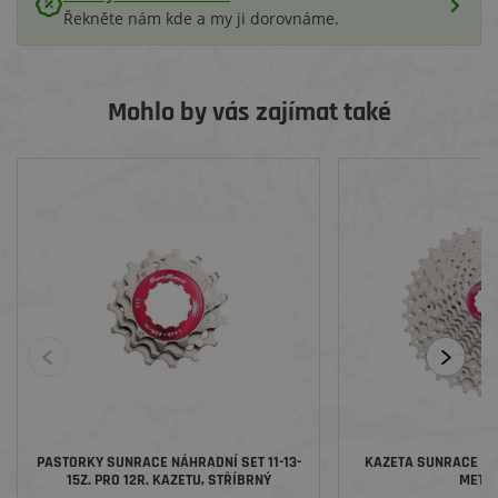
Řekněte nám kde a my ji dorovnáme.
Mohlo by vás zajímat také
PASTORKY SUNRACE NÁHRADNÍ SET 11-13-
KAZETA SUNRACE CS
15Z. PRO 12R. KAZETU, STŘÍBRNÝ
METAL