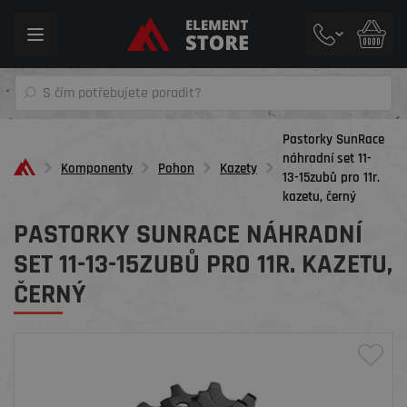
Toggle
navigation
Pastorky SunRace
náhradní set 11-
Komponenty
Pohon
Kazety
13-15zubů pro 11r.
kazetu, černý
PASTORKY SUNRACE NÁHRADNÍ
SET 11-13-15ZUBŮ PRO 11R. KAZETU,
ČERNÝ