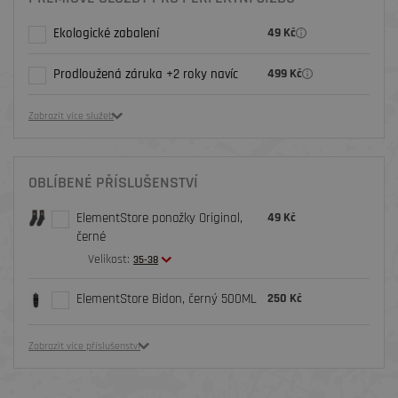
Ekologické zabalení
49 Kč
Prodloužená záruka +2 roky navíc
499 Kč
Zobrazit více služeb
OBLÍBENÉ PŘÍSLUŠENSTVÍ
ElementStore ponožky Original,
49 Kč
černé
Velikost:
35-38
ElementStore Bidon, černý 500ML
250 Kč
Zobrazit více příslušenství