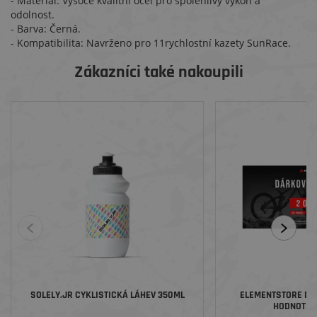
- Materiál: Vysoce kvalitní ocel pro spolehlivý výkon a
odolnost.
- Barva: Černá.
- Kompatibilita: Navrženo pro 11rychlostní kazety SunRace.
Zákazníci také nakoupili
SOLELY.JR CYKLISTICKÁ LÁHEV 350ML
ELEMENTSTORE DÁ
HODNOTĚ 2