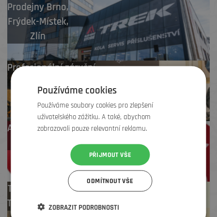
Prodejny
Brno
,
Frýdek-Místek
,
Zlín
Profesionální záruční
i pozáruční servis
Používáme cookies
Používáme soubory cookies pro zlepšení
uživatelského zážitku. A také, abychom
Až 4 % cashback
zobrazovali pouze relevantní reklamu.
na další nákup
PŘIJMOUT VŠE
ODMÍTNOUT VŠE
Test centrum
TREK zdarma
ZOBRAZIT PODROBNOSTI