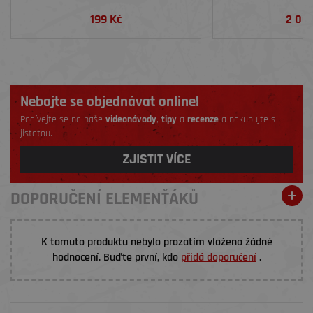
199 Kč
2 00
Nebojte se objednávat online!
Podívejte se na naše
videonávody
,
tipy
a
recenze
a nakupujte s
jistotou.
ZJISTIT VÍCE
DOPORUČENÍ ELEMENŤÁKŮ
K tomuto produktu nebylo prozatím vloženo žádné
hodnocení. Buďte první, kdo
přidá doporučení
.