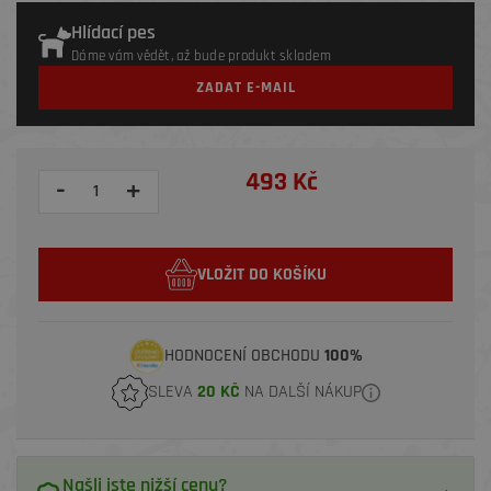
Hlídací pes
Dáme vám vědět, až bude produkt skladem
ZADAT E-MAIL
493 Kč
-
+
VLOŽIT DO KOŠÍKU
HODNOCENÍ OBCHODU
100%
SLEVA
20 KČ
NA DALŠÍ NÁKUP
Našli jste nižší cenu?