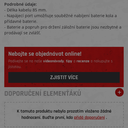
Podrobné údaje:
- Délka kabelu 85 mm.
- Napájecí port umožňuje souběžné nabíjení baterie kola a
přídavné baterie.
- Baterie a popruh pro držení záložní baterie jsou nezbytné a
prodávají se zvlášť.
Nebojte se objednávat online!
Podívejte se na naše
videonávody
,
tipy
a
recenze
a nakupujte s
jistotou.
ZJISTIT VÍCE
DOPORUČENÍ ELEMENŤÁKŮ
K tomuto produktu nebylo prozatím vloženo žádné
hodnocení. Buďte první, kdo
přidá doporučení
.