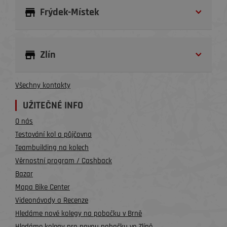
Frýdek-Místek
Zlín
Všechny kontakty
UŽITEČNÉ INFO
O nás
Testování kol a půjčovna
Teambuilding na kolech
Věrnostní program / Cashback
Bazar
Mapa Bike Center
Videonávody a Recenze
Hledáme nové kolegy na pobočku v Brně
Hledáme kolegy pro novou pobočku ve Zlíně