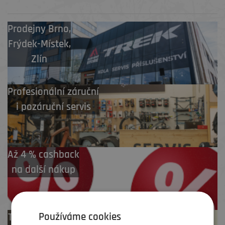
Prodejny
Brno
,
Frýdek-Místek
,
Zlín
Profesionální záruční
i pozáruční servis
Až 4 % cashback
na další nákup
Používáme cookies
Test centrum