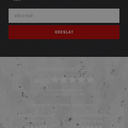
HODNOCENÍ OBCHODU
100%
Obchod
ElementStore
hodnotilo
zákazníků
1669
Naposled přidané hodnocení::
Ověřený zákazník
Ověřený zákazník
Před 3 týdny
Před 3 týdny