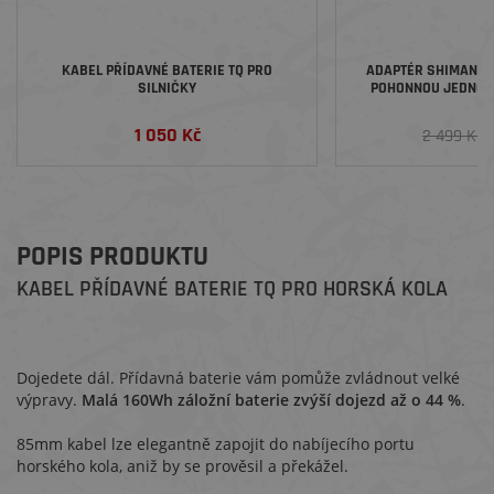
KABEL PŘÍDAVNÉ BATERIE TQ PRO
ADAPTÉR SHIMANO D
SILNIČKY
POHONNOU JEDNOT
BOS
1 050 Kč
2
2 499 Kč
POPIS PRODUKTU
KABEL PŘÍDAVNÉ BATERIE TQ PRO HORSKÁ KOLA
Dojedete dál. Přídavná baterie vám pomůže zvládnout velké
výpravy.
Malá 160Wh záložní baterie zvýší dojezd až o 44 %
.
85mm kabel lze elegantně zapojit do nabíjecího portu
horského kola, aniž by se prověsil a překážel.