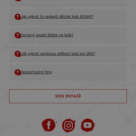
Jak vybrat to nejlepší dětské kolo BEANY?
Správný posed dítěte na kole?
Jak vybrat správnou velikost kola pro dítě?
Bezpečnostní listy
VÍCE DOTAZŮ