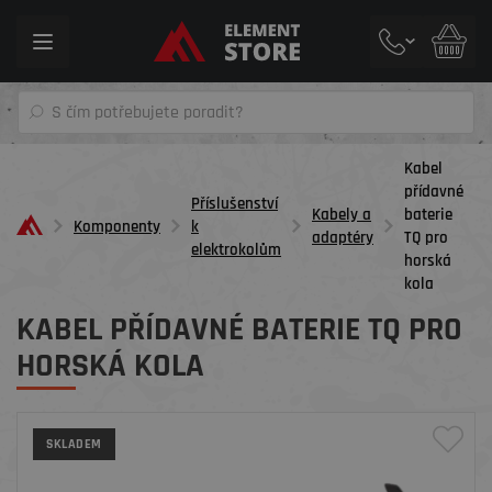
Toggle
navigation
Kabel
přídavné
Příslušenství
Kabely a
baterie
Komponenty
k
adaptéry
TQ pro
elektrokolům
horská
kola
KABEL PŘÍDAVNÉ BATERIE TQ PRO
HORSKÁ KOLA
SKLADEM