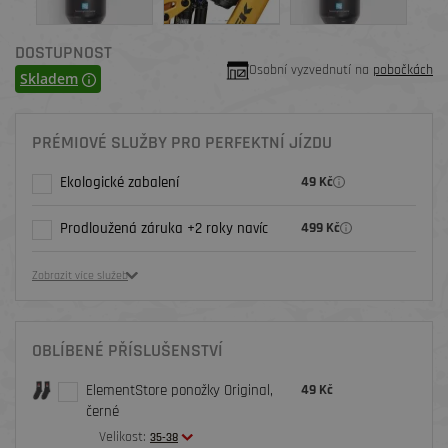
DOSTUPNOST
Osobní vyzvednutí na
pobočkách
Skladem
PRÉMIOVÉ SLUŽBY PRO PERFEKTNÍ JÍZDU
Ekologické zabalení
49 Kč
Prodloužená záruka +2 roky navíc
499 Kč
Zobrazit více služeb
OBLÍBENÉ PŘÍSLUŠENSTVÍ
ElementStore ponožky Original,
49 Kč
černé
Velikost:
35-38