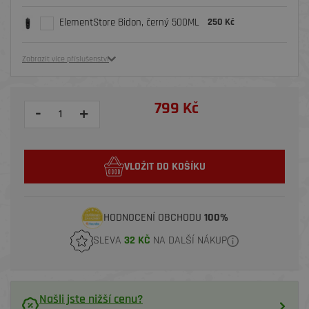
ElementStore Bidon, černý 500ML
250 Kč
Zobrazit více příslušenství
799 Kč
-
+
VLOŽIT DO KOŠÍKU
HODNOCENÍ OBCHODU
100%
SLEVA
32 KČ
NA DALŠÍ NÁKUP
Našli jste nižší cenu?