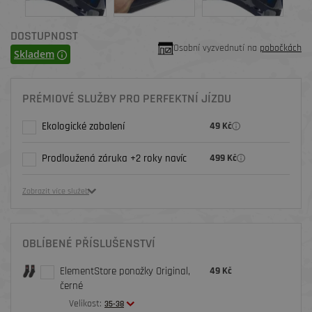
DOSTUPNOST
Osobní vyzvednutí na
pobočkách
Skladem
PRÉMIOVÉ SLUŽBY PRO PERFEKTNÍ JÍZDU
Ekologické zabalení
49 Kč
Prodloužená záruka +2 roky navíc
499 Kč
Zobrazit více služeb
OBLÍBENÉ PŘÍSLUŠENSTVÍ
ElementStore ponožky Original,
49 Kč
černé
Velikost:
35-38