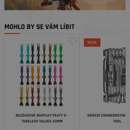
MOHLO BY SE VÁM LÍBIT
SLEVA
BEZDUŠOVÉ VENTILKY PEATY´S -
NÁŘADÍ CRANKBROTHERS M
TUBELESS VALVES 42MM
TOOL