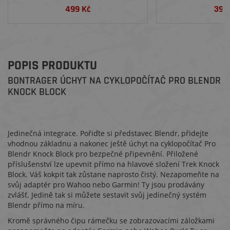
499 Kč
399
POPIS PRODUKTU
BONTRAGER ÚCHYT NA CYKLOPOČÍTAČ PRO BLENDR
KNOCK BLOCK
Jedinečná integrace. Pořiďte si představec Blendr, přidejte
vhodnou základnu a nakonec ještě úchyt na cyklopočítač Pro
Blendr Knock Block pro bezpečné připevnění. Přiložené
příslušenství lze upevnit přímo na hlavové složení Trek Knock
Block. Váš kokpit tak zůstane naprosto čistý. Nezapomeňte na
svůj adaptér pro Wahoo nebo Garmin! Ty jsou prodávány
zvlášť. Jedině tak si můžete sestavit svůj jedinečný systém
Blendr přímo na míru.
Kromě správného čipu rámečku se zobrazovacími záložkami