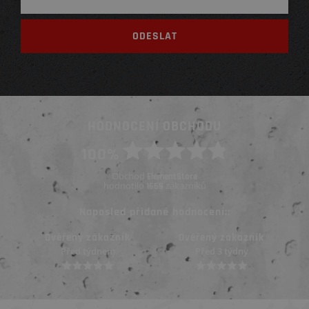
HODNOCENÍ OBCHODU
100%
Obchod
ElementStore
hodnotilo
zákazníků
1669
Naposled přidané hodnocení::
Ověřený zákazník
Ověřený zákazník
Před 3 týdny
Před 3 týdny