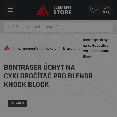
Toggle
navigation
Bontrager úchyt
na cyklopočítač
Komponenty
Kokpit
Blendry
Pro Blendr Knock
Block
BONTRAGER ÚCHYT NA
CYKLOPOČÍTAČ PRO BLENDR
KNOCK BLOCK
SKLADEM