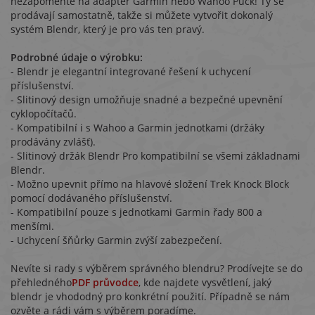
nezapomeňte na adaptér Garmin nebo Wahoo Puck! Ty se
prodávají samostatně, takže si můžete vytvořit dokonalý
systém Blendr, který je pro vás ten pravý.
Podrobné údaje o výrobku:
- Blendr je elegantní integrované řešení k uchycení
příslušenství.
- Slitinový design umožňuje snadné a bezpečné upevnění
cyklopočítačů.
- Kompatibilní i s Wahoo a Garmin jednotkami (držáky
prodávány zvlášť).
- Slitinový držák Blendr Pro kompatibilní se všemi základnami
Blendr.
- Možno upevnit přímo na hlavové složení Trek Knock Block
pomocí dodávaného příslušenství.
- Kompatibilní pouze s jednotkami Garmin řady 800 a
menšími.
- Uchycení šňůrky Garmin zvýší zabezpečení.
Nevíte si rady s výběrem správného blendru? Prodívejte se do
přehledného
PDF průvodce
, kde najdete vysvětlení, jaký
blendr je vhododný pro konkrétní použití. Případně se nám
ozvěte a rádi vám s výběrem poradíme.