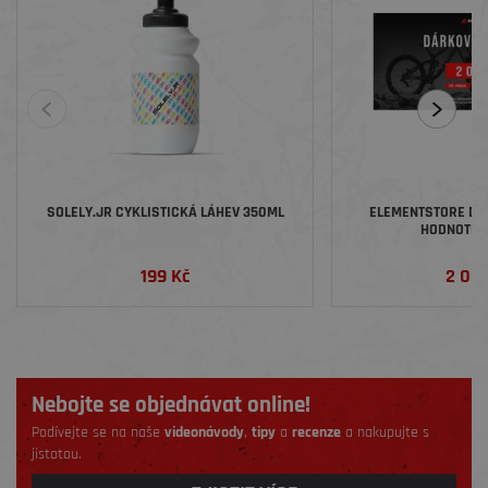
SOLELY.JR CYKLISTICKÁ LÁHEV 350ML
ELEMENTSTORE DÁ
HODNOTĚ 2
199 Kč
2 00
Nebojte se objednávat online!
Podívejte se na naše
videonávody
,
tipy
a
recenze
a nakupujte s
jistotou.