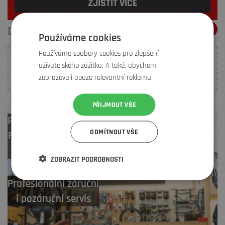
ZJISTIT VÍCE
DOPORUČENÍ ELEMENŤÁKŮ
Používáme cookies
Používáme soubory cookies pro zlepšení
K tomuto produktu nebylo prozatím vloženo žádné
uživatelského zážitku. A také, abychom
hodnocení. Buďte první, kdo
přidá doporučení
.
zobrazovali pouze relevantní reklamu.
PŘIJMOUT VŠE
Prodejny
Brno
,
ODMÍTNOUT VŠE
Frýdek-Místek
,
Zlín
ZOBRAZIT PODROBNOSTI
Profesionální záruční
i pozáruční servis