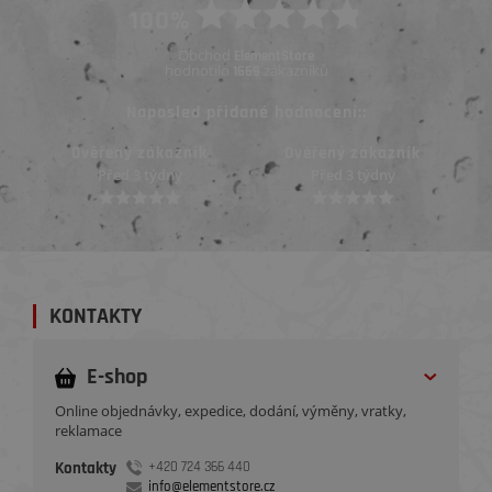
100%
Obchod
ElementStore
hodnotilo
zákazníků
1669
Naposled přidané hodnocení::
ník
Ověřený zákazník
Ověřený zákazník
Před 3 týdny
Před 4 týdny
KONTAKTY
E-shop
Online objednávky, expedice, dodání, výměny, vratky,
reklamace
Kontakty
+420 724 366 440
info@elementstore.cz