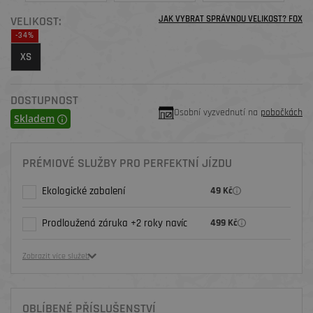
VELIKOST:
JAK VYBRAT SPRÁVNOU VELIKOST? FOX
-34%
XS
DOSTUPNOST
Osobní vyzvednutí na
pobočkách
Skladem
PRÉMIOVÉ SLUŽBY PRO PERFEKTNÍ JÍZDU
Ekologické zabalení
49 Kč
Prodloužená záruka +2 roky navíc
499 Kč
Zobrazit více služeb
OBLÍBENÉ PŘÍSLUŠENSTVÍ