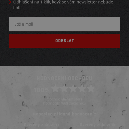
Odhlášení na 1 klik, když se vám newsletter nebude
líbit
HODNOCENÍ OBCHODU
100%
Obchod
ElementStore
hodnotilo
zákazníků
1669
Naposled přidané hodnocení::
Ověřený zákazník
Ověřený zákazník