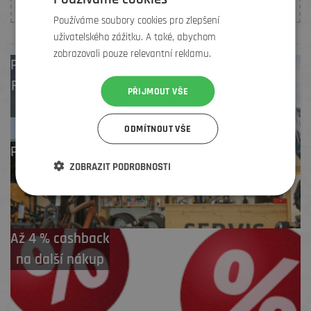
Používáme soubory cookies pro zlepšení
uživatelského zážitku. A také, abychom
zobrazovali pouze relevantní reklamu.
Prodejny
Brno
,
Frýdek-Místek
,
PŘIJMOUT VŠE
Zlín
ODMÍTNOUT VŠE
Profesionální záruční
ZOBRAZIT PODROBNOSTI
i pozáruční servis
Až 4 % cashback
na další nákup