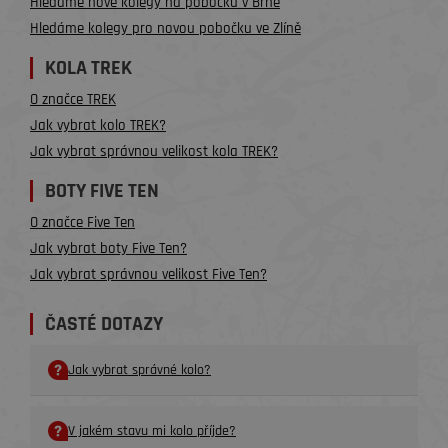
Hledáme nové kolegy na pobočku v Brně
Hledáme kolegy pro novou pobočku ve Zlíně
KOLA TREK
O značce TREK
Jak vybrat kolo TREK?
Jak vybrat správnou velikost kola TREK?
BOTY FIVE TEN
O značce Five Ten
Jak vybrat boty Five Ten?
Jak vybrat správnou velikost Five Ten?
ČASTÉ DOTAZY
Jak vybrat správné kolo?
V jakém stavu mi kolo příjde?