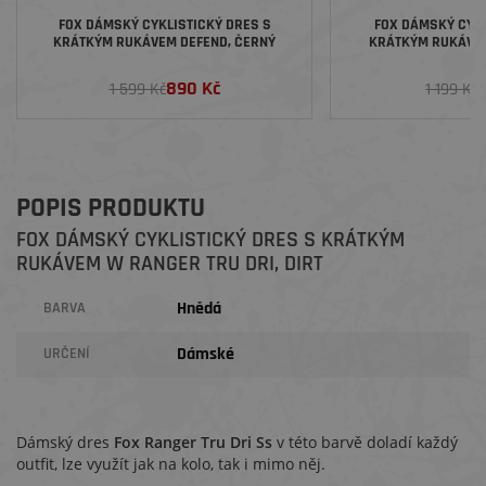
FOX DÁMSKÝ CYKLISTICKÝ DRES S
FOX DÁMSKÝ CYKL
KRÁTKÝM RUKÁVEM DEFEND, ČERNÝ
KRÁTKÝM RUKÁVE
890 Kč
1 599 Kč
1 199 Kč
POPIS PRODUKTU
FOX DÁMSKÝ CYKLISTICKÝ DRES S KRÁTKÝM
RUKÁVEM W RANGER TRU DRI, DIRT
Hnědá
BARVA
Dámské
URČENÍ
Dámský dres
Fox Ranger Tru Dri Ss
v této barvě doladí každý
outfit, lze využít jak na kolo, tak i mimo něj.