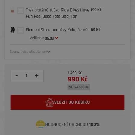
Trek plátěná taška Ride Bikes Have
199 Kč
Fun Feel Good Tote Bag, Tan
ElementStore ponožky Kola, černé
89 Kč
Velikost:
35-38
Zobrazit více příslušenství
1 499 Kč
-
+
990 Kč
SLEVA 509 Kč
VLOŽIT DO KOŠÍKU
HODNOCENÍ OBCHODU
100%