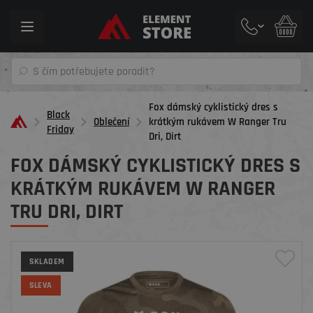
Toggle
navigation
Fox dámský cyklistický dres s
Black
Oblečení
krátkým rukávem W Ranger Tru
Friday
Dri, Dirt
FOX DÁMSKÝ CYKLISTICKÝ DRES S
KRÁTKÝM RUKÁVEM W RANGER
TRU DRI, DIRT
SKLADEM
SLEVA