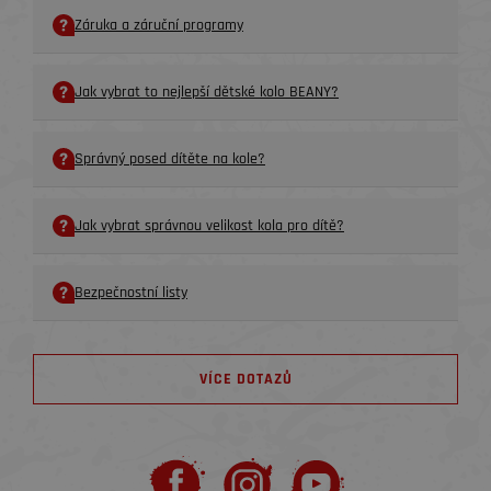
Záruka a záruční programy
Jak vybrat to nejlepší dětské kolo BEANY?
Správný posed dítěte na kole?
Jak vybrat správnou velikost kola pro dítě?
Bezpečnostní listy
VÍCE DOTAZŮ