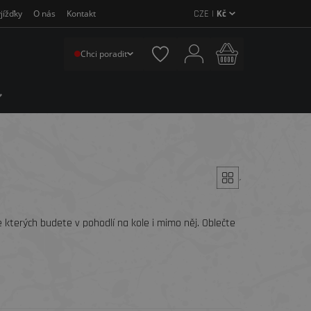
CZE |
Kč
jížďky
O nás
Kontakt
Chci poradit
´
e kterých budete v pohodlí na kole i mimo něj. Oblečte