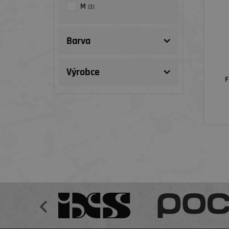
M
(3)
Barva
Výrobce
F