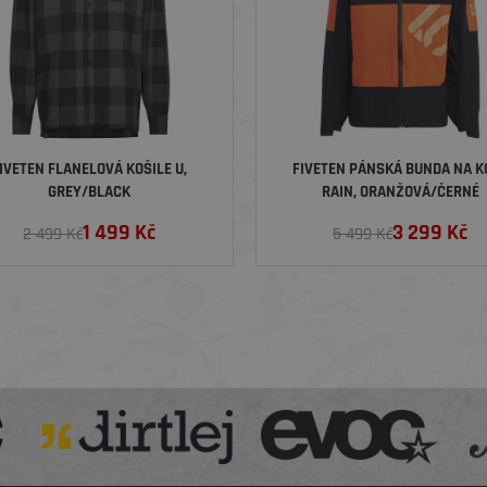
IVETEN FLANELOVÁ KOŠILE U,
FIVETEN PÁNSKÁ BUNDA NA K
GREY/BLACK
RAIN, ORANŽOVÁ/ČERNÉ
1 499
Kč
3 299
Kč
2 499 Kč
5 499 Kč