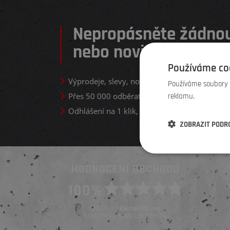
Nepropásněte žádnou
nebo novinku
Používáme co
Výprodeje, slevy, nové produkty a služby
Používáme soubory c
Přes 50 000 odběratelů
reklamu.
Odhlášení na 1 klik, když se vám newsletter n
ZOBRAZIT PODR
HODNOCENÍ OBCHODU
Ověřený zákazník
100%
Ověřený zákazník
Před 4 dny
Před týdnem
Obchod
ElementStore
hodnotilo
zákazníků
1669