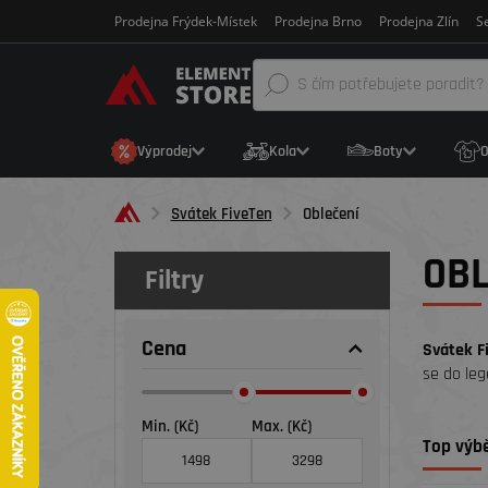
Prodejna Frýdek-Místek
Prodejna Brno
Prodejna Zlín
Se
Výprodej
Kola
Boty
O
Svátek FiveTen
Oblečení
OBL
Filtry
Cena
Svátek Fi
se do leg
Min. (Kč)
Max. (Kč)
Top výbě