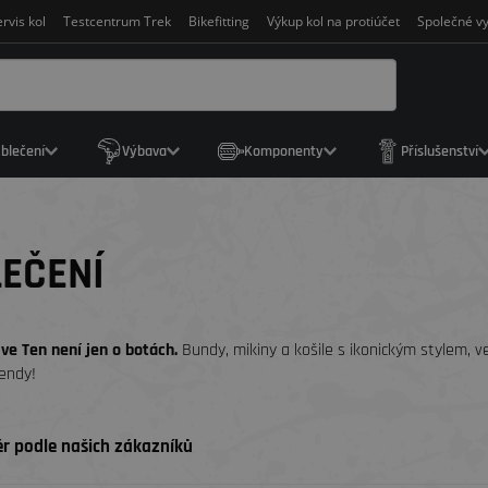
rvis kol
Testcentrum Trek
Bikefitting
Výkup kol na protiúčet
Společné vy
blečení
Výbava
Komponenty
Příslušenství
EČENÍ
ve Ten není jen o botách.
Bundy, mikiny a košile s ikonickým stylem, v
endy!
r podle našich zákazníků