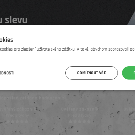
 slevu
okies
ookies pro zlepšení uživatelského zážitku. A také, abychom zobrazovali po
ebude líbit
OBNOSTI
ODMÍTNOUT VŠE
Naposled přidané hodnocení::
Ověřený zákazník
Ověřený zákazník
Ověř
Před 3 týdny
Před 3 týdny
Př