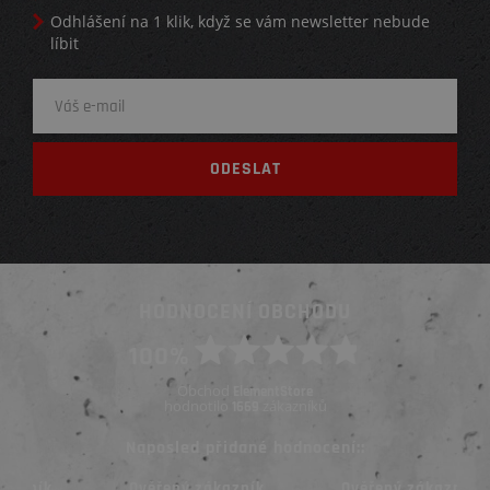
Odhlášení na 1 klik, když se vám newsletter nebude
líbit
HODNOCENÍ OBCHODU
100%
Obchod
ElementStore
hodnotilo
zákazníků
1669
Naposled přidané hodnocení::
Ověřený zákazník
Ověřený zákazník