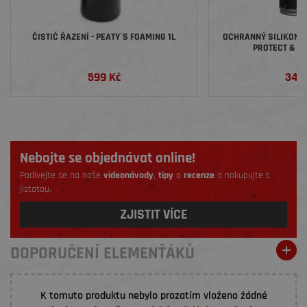
ČISTIČ ŘAZENÍ - PEATY´S FOAMING 1L
OCHRANNÝ SILIKONOV
PROTECT & S
599 Kč
349
Nebojte se objednávat online!
Podívejte se na naše
videonávody
,
tipy
a
recenze
a nakupujte s
jistotou.
ZJISTIT VÍCE
DOPORUČENÍ ELEMENŤÁKŮ
K tomuto produktu nebylo prozatím vloženo žádné