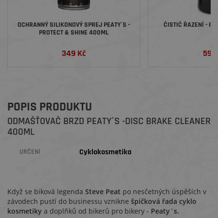
OCHRANNÝ SILIKONOVÝ SPREJ PEATY´S -
ČISTIČ ŘAZENÍ - PE
PROTECT & SHINE 400ML
349 Kč
599
POPIS PRODUKTU
ODMAŠŤOVAČ BRZD PEATY´S -DISC BRAKE CLEANER
400ML
Cyklokosmetika
URČENÍ
Když se biková legenda
Steve Peat
po nesčetných úspěších v
závodech pustí do businessu vznikne
š
pičková řada cyklo
kosmetiky
a doplňků od bikerů pro bikery -
Peaty´s.