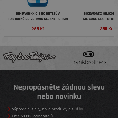
BIKEWORKX ČISTIČ ŘETĚZŮ A
BIKEWORKX SILIKONO
PASTORKŮ DRIVETRAIN CLEANER CHAIN
SILICONE STAR, SPREJ,
CLEAN STAR, 500 ML
285
Kč
255
Kč
Nepropásněte žádnou slevu
nebo novinku
Výprodeje, slevy, nové produkty a služby
Přes 50 000 odběratelů