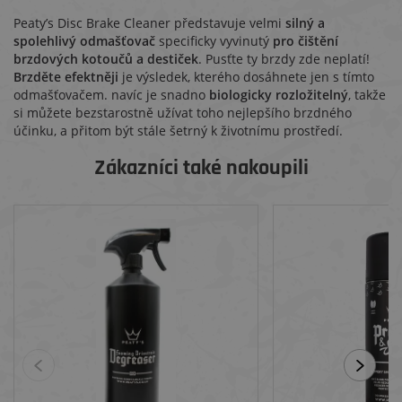
Peaty’s Disc Brake Cleaner představuje velmi
silný a
spolehlivý odmašťovač
specificky vyvinutý
pro čištění
brzdových kotoučů a destiček
. Pusťte ty brzdy zde neplatí!
Brzděte efektněji
je výsledek, kterého dosáhnete jen s tímto
odmašťovačem. navíc je snadno
biologicky rozložitelný
, takže
si můžete bezstarostně užívat toho nejlepšího brzdného
účinku, a přitom být stále šetrný k životnímu prostředí.
Zákazníci také nakoupili