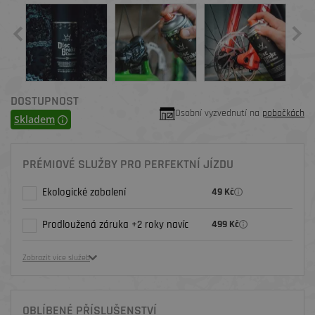
DOSTUPNOST
Osobní vyzvednutí na
pobočkách
Skladem
PRÉMIOVÉ SLUŽBY PRO PERFEKTNÍ JÍZDU
Ekologické zabalení
49 Kč
Prodloužená záruka +2 roky navíc
499 Kč
Zobrazit více služeb
OBLÍBENÉ PŘÍSLUŠENSTVÍ