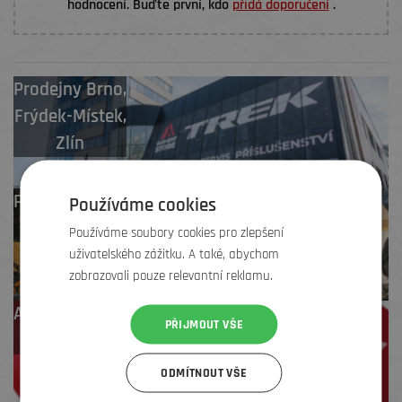
hodnocení. Buďte první, kdo
přidá doporučení
.
Prodejny
Brno
,
Frýdek-Místek
,
Zlín
Profesionální záruční
Používáme cookies
i pozáruční servis
Používáme soubory cookies pro zlepšení
uživatelského zážitku. A také, abychom
zobrazovali pouze relevantní reklamu.
Až 4 % cashback
PŘIJMOUT VŠE
na další nákup
ODMÍTNOUT VŠE