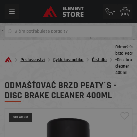
Toggle
navigation
Odmašťov
brzd Peaty´
Příslušenství
Cyklokosmetika
Čistidla
-Disc brake
cleaner
400ml
ODMAŠŤOVAČ BRZD PEATY´S -
DISC BRAKE CLEANER 400ML
SKLADEM