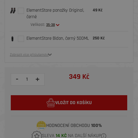
ElementStore ponožky Original,
49 Kč
černé
Velikost:
35-38
ElementStore Bidon, černý 500ML
250 Kč
Zobrazit více příslušenství
349 Kč
-
+
VLOŽIT DO KOŠÍKU
HODNOCENÍ OBCHODU
100%
SLEVA
14 KČ
NA DALŠÍ NÁKUP