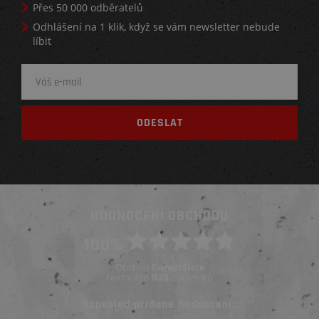
Přes 50 000 odběratelů
Odhlášení na 1 klik, když se vám newsletter nebude
líbit
HODNOCENÍ OBCHODU
100%
Obchod
ElementStore
hodnotilo
zákazníků
1669
Naposled přidané hodnocení::