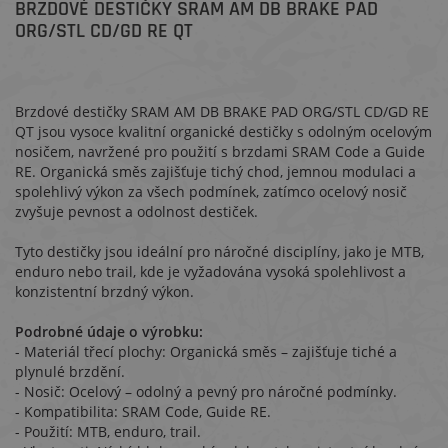
BRZDOVÉ DESTIČKY SRAM AM DB BRAKE PAD
ORG/STL CD/GD RE QT
Brzdové destičky SRAM AM DB BRAKE PAD ORG/STL CD/GD RE
QT jsou vysoce kvalitní organické destičky s odolným ocelovým
nosičem, navržené pro použití s brzdami SRAM Code a Guide
RE. Organická směs zajišťuje tichý chod, jemnou modulaci a
spolehlivý výkon za všech podmínek, zatímco ocelový nosič
zvyšuje pevnost a odolnost destiček.
Tyto destičky jsou ideální pro náročné disciplíny, jako je MTB,
enduro nebo trail, kde je vyžadována vysoká spolehlivost a
konzistentní brzdný výkon.
Podrobné údaje o výrobku:
- Materiál třecí plochy: Organická směs – zajišťuje tiché a
plynulé brzdění.
- Nosič: Ocelový – odolný a pevný pro náročné podmínky.
- Kompatibilita: SRAM Code, Guide RE.
- Použití: MTB, enduro, trail.