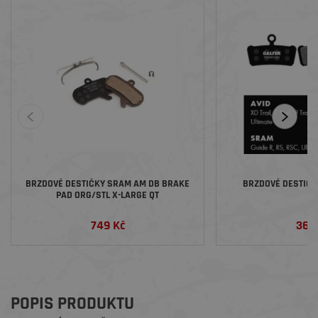
BRZDOVÉ DESTIČKY SRAM AM DB BRAKE
BRZDOVÉ DESTIČK
PAD ORG/STL X-LARGE QT
749 Kč
369
POPIS PRODUKTU