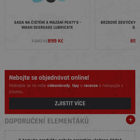
SADA NA ČIŠTĚNÍ A MAZÁNÍ PEATY'S -
BRZDOVÉ DESTIČKY GA
WASH DEGREASE LUBRICATE
SR
899 Kč
699
1 049 Kč
Nebojte se objednávat online!
Podívejte se na naše
videonávody
,
tipy
a
recenze
a nakupujte s
jistotou.
ZJISTIT VÍCE
DOPORUČENÍ ELEMENŤÁKŮ