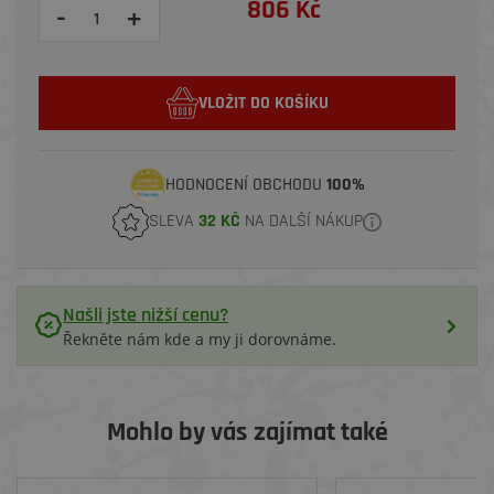
806 Kč
-
+
VLOŽIT DO KOŠÍKU
HODNOCENÍ OBCHODU
100%
SLEVA
32 KČ
NA DALŠÍ NÁKUP
Našli jste nižší cenu?
Řekněte nám kde a my ji dorovnáme.
Mohlo by vás zajímat také