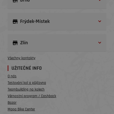
Brno
Frýdek-Místek
Zlín
Všechny kontakty
UŽITEČNÉ INFO
O nás
Testování kol a půjčovna
Teambuilding na kolech
Věrnostní program / Cashback
Bazar
Mapa Bike Center