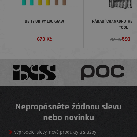
DEITY GRIPY LOCKJAW
NÁŘADÍ CRANKBROTHERS M
TOOL
670
Kč
599
Kč
759 Kč
Nepropásněte žádnou slevu
nebo novinku
Výprodeje, slevy, nové produkty a služby