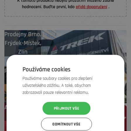
K tomuto produktu nebylo prozatím vloženo žádné
hodnocení. Buďte první, kdo
přidá doporučení
.
Prodejny
Brno
,
Frýdek-Místek
,
Zlín
Používáme cookies
Profesionální záruční
Používáme soubory cookies pro zlepšení
i pozáruční servis
uživatelského zážitku. A také, abychom
zobrazovali pouze relevantní reklamu.
Až 4 % cashback
PŘIJMOUT VŠE
na další nákup
ODMÍTNOUT VŠE