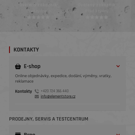
ík
Ověřený zákazník
Ověřený zákazník
Před 3 týdny
Před 3 týdny
KONTAKTY
E-shop
Online objednávky, expedice, dodání, výměny, vratky,
reklamace
Kontakty
+420 724 366 440
info@elementstore.cz
PRODEJNY, SERVIS A TESTCENTRUM