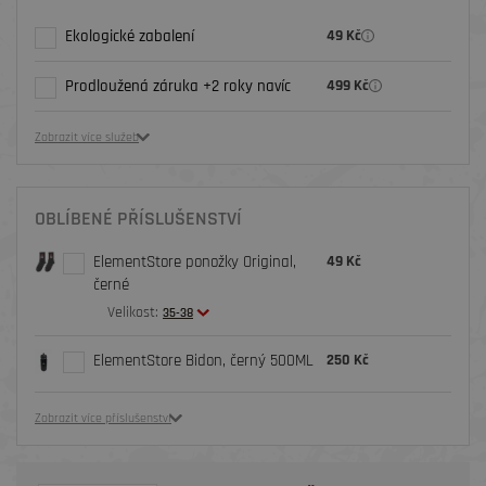
Ekologické zabalení
49 Kč
Prodloužená záruka +2 roky navíc
499 Kč
Zobrazit více služeb
OBLÍBENÉ PŘÍSLUŠENSTVÍ
ElementStore ponožky Original,
49 Kč
černé
Velikost:
35-38
ElementStore Bidon, černý 500ML
250 Kč
Zobrazit více příslušenství