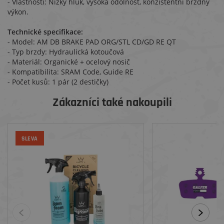
- Vlastnosti: Nízký hluk, vysoká odolnost, konzistentní brzdný
výkon.
Technické specifikace:
- Model: AM DB BRAKE PAD ORG/STL CD/GD RE QT
- Typ brzdy: Hydraulická kotoučová
- Materiál: Organické + ocelový nosič
- Kompatibilita: SRAM Code, Guide RE
- Počet kusů: 1 pár (2 destičky)
Zákazníci také nakoupili
SLEVA