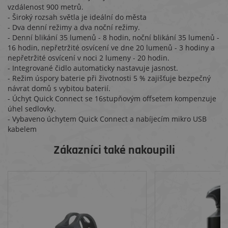
vzdálenost 900 metrů.
- Široký rozsah světla je ideální do města
- Dva denní režimy a dva noční režimy.
- Denní blikání 35 lumenů - 8 hodin, noční blikání 35 lumenů -
16 hodin, nepřetržité osvícení ve dne 20 lumenů - 3 hodiny a
nepřetržité osvícení v noci 2 lumeny - 20 hodin.
- Integrované čidlo automaticky nastavuje jasnost.
- Režim úspory baterie při životnosti 5 % zajišťuje bezpečný
návrat domů s vybitou baterií.
- Úchyt Quick Connect se 16stupňovým offsetem kompenzuje
úhel sedlovky.
- Vybaveno úchytem Quick Connect a nabíjecím mikro USB
kabelem
Zákazníci také nakoupili