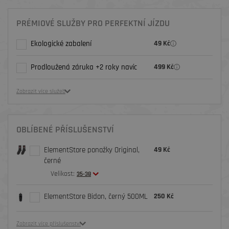
PRÉMIOVÉ SLUŽBY PRO PERFEKTNÍ JÍZDU
Ekologické zabalení
49 Kč
Prodloužená záruka +2 roky navíc
499 Kč
Zobrazit více služeb
OBLÍBENÉ PŘÍSLUŠENSTVÍ
ElementStore ponožky Original,
49 Kč
černé
Velikost:
35-38
ElementStore Bidon, černý 500ML
250 Kč
Zobrazit více příslušenství