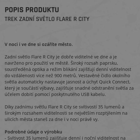
POPIS PRODUKTU
TREK ZADNÍ SVĚTLO FLARE R CITY
V noci i ve dne si ozáříte město.
Zadní světlo Flare R City je dobře viditelné ve dne a je
navrženo pro použití ve městě. Široký rozsah paprsku,
soustředěná optika a režim blikání zajišťují denní viditelnost
do vzdálenosti více než 900 metrů. Vestavěné čidlo okolního
světla automaticky nastavuje jasnost a úchyt Quick Connect,
který je součástí výbavy, zajišťuje snadné odstranění světla za
účelem dobití pomocí poskytnutého USB kabelu.
Díky zadnímu světlu Flare R City se svítivostí 35 lumenů a
širokým rozsahem viditelnosti se největším rozptýlením na
ulicích města staneš za dne i v noci právě vy.
Podrobné údaje o výrobku
- Svítivost 35 lumenů zajišťuje denní i noční viditelnost na