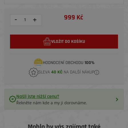
999 Kč
-
+
VLOŽIT DO KOŠÍKU
HODNOCENÍ OBCHODU
100%
SLEVA
40 KČ
NA DALŠÍ NÁKUP
Našli jste nižší cenu?
Řekněte nám kde a my ji dorovnáme.
Mohlo by vás zajímat také