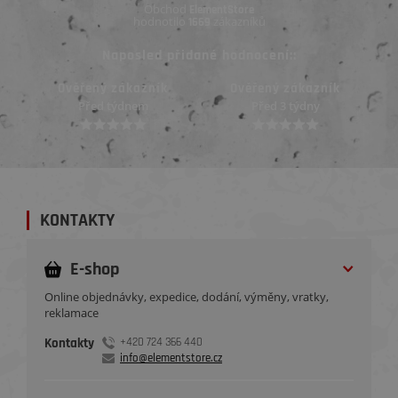
Obchod
ElementStore
hodnotilo
zákazníků
1669
Naposled přidané hodnocení::
Ověřený zákazník
Ověřený zákazník
Před 3 týdny
Před 3 týdny
KONTAKTY
E-shop
Online objednávky, expedice, dodání, výměny, vratky,
reklamace
Kontakty
+420 724 366 440
info@elementstore.cz