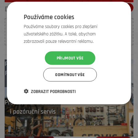
DOPORUČENÍ ELEMENŤÁKŮ
Používáme cookies
Používáme soubory cookies pro zlepšení
K tomuto produktu nebylo prozatím vloženo žádné
uživatelského zážitku. A také, abychom
hodnocení. Buďte první, kdo
přidá doporučení
.
zobrazovali pouze relevantní reklamu.
PŘIJMOUT VŠE
Prodejny
Brno
,
Frýdek-Místek
,
ODMÍTNOUT VŠE
Zlín
ZOBRAZIT PODROBNOSTI
Profesionální záruční
i pozáruční servis