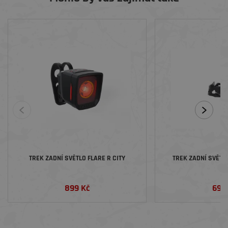
TREK ZADNÍ SVĚTLO FLARE R CITY
TREK ZADNÍ SVĚTL
899 Kč
699