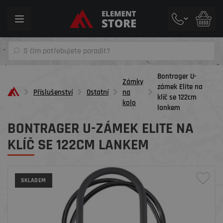
Toggle
navigation
Bontrager U-
Zámky
zámek Elite na
Příslušenství
Ostatní
na
klíč se 122cm
kolo
lankem
BONTRAGER U-ZÁMEK ELITE NA
KLÍČ SE 122CM LANKEM
SKLADEM