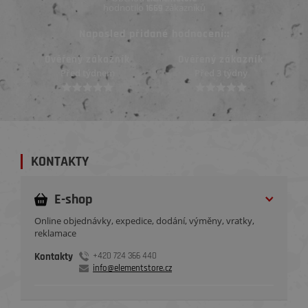
hodnotilo
zákazníků
1669
Naposled přidané hodnocení::
Ověřený zákazník
Ověřený zákazník
Před 3 týdny
Před 3 týdny
KONTAKTY
E-shop
Online objednávky, expedice, dodání, výměny, vratky,
reklamace
Kontakty
+420 724 366 440
info@elementstore.cz