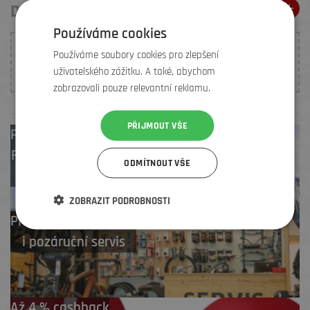
DOPORUČENÍ ELEMENŤÁKŮ
Používáme cookies
K tomuto produktu nebylo prozatím vloženo žádné
Používáme soubory cookies pro zlepšení
hodnocení. Buďte první, kdo
přidá doporučení
.
uživatelského zážitku. A také, abychom
zobrazovali pouze relevantní reklamu.
PŘIJMOUT VŠE
Prodejny
Brno
,
Frýdek-Místek
,
ODMÍTNOUT VŠE
Zlín
ZOBRAZIT PODROBNOSTI
Profesionální záruční
i pozáruční servis
Až 4 % cashback