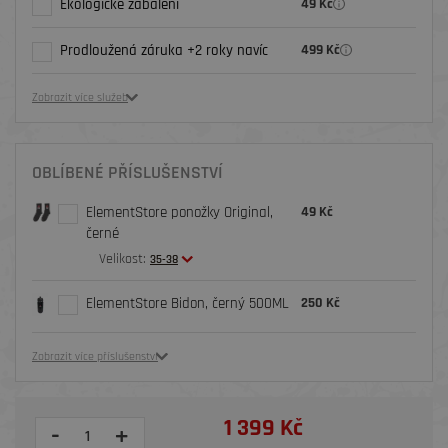
Ekologické zabalení
49 Kč
Prodloužená záruka +2 roky navíc
499 Kč
Zobrazit více služeb
OBLÍBENÉ PŘÍSLUŠENSTVÍ
ElementStore ponožky Original,
49 Kč
černé
Velikost:
35-38
ElementStore Bidon, černý 500ML
250 Kč
Zobrazit více příslušenství
1 399 Kč
-
+