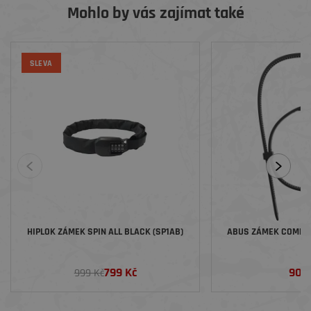
Mohlo by vás zajímat také
SLEVA
HIPLOK ZÁMEK SPIN ALL BLACK (SP1AB)
ABUS ZÁMEK COMBI
70
799 Kč
909
999 Kč