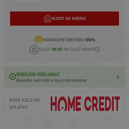
VLOŽIT DO KOŠÍKU
HODNOCENÍ OBCHODU
100%
SLEVA
56 KČ
NA DALŠÍ NÁKUP
Našli jste nižší cenu?
Řekněte nám kde a my ji dorovnáme.
NOVÉ KOLO NA
SPLÁTKY