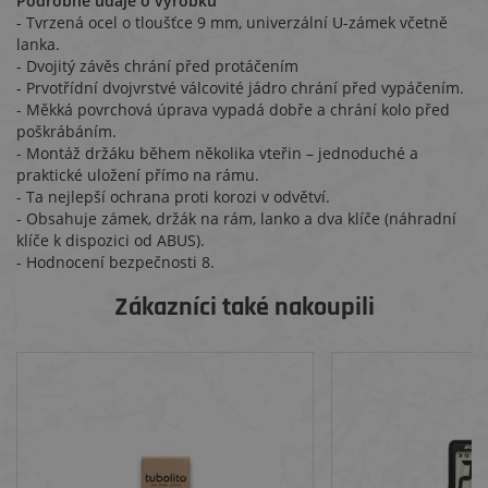
Podrobné údaje o výrobku
- Tvrzená ocel o tloušťce 9 mm, univerzální U-zámek včetně
lanka.
- Dvojitý závěs chrání před protáčením
- Prvotřídní dvojvrstvé válcovité jádro chrání před vypáčením.
- Měkká povrchová úprava vypadá dobře a chrání kolo před
poškrábáním.
- Montáž držáku během několika vteřin – jednoduché a
praktické uložení přímo na rámu.
- Ta nejlepší ochrana proti korozi v odvětví.
- Obsahuje zámek, držák na rám, lanko a dva klíče (náhradní
klíče k dispozici od ABUS).
- Hodnocení bezpečnosti 8.
Zákazníci také nakoupili